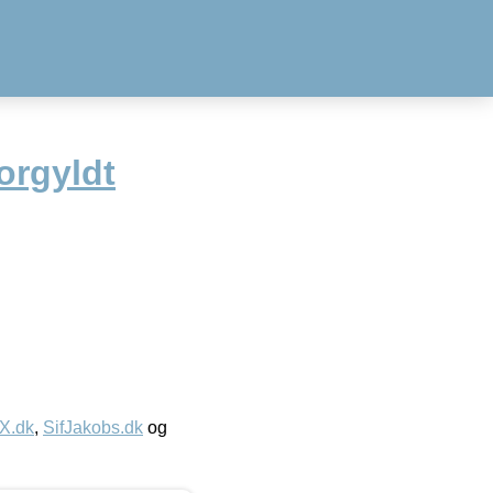
orgyldt
IX.dk
,
SifJakobs.dk
og