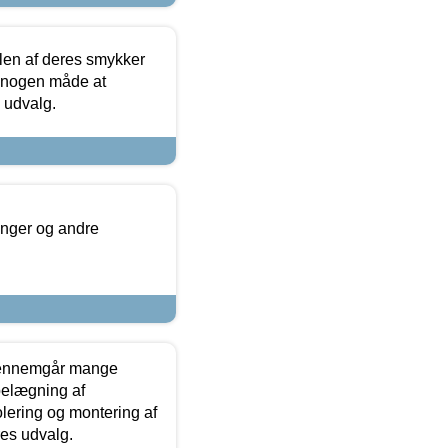
len af deres smykker
å nogen måde at
s udvalg.
inger og andre
gennemgår mange
 belægning af
olering og montering af
res udvalg.