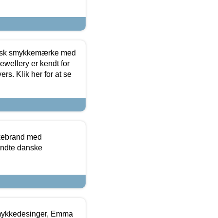
dansk smykkemærke med
ewellery er kendt for
ers. Klik her for at se
kkebrand med
ndte danske
mykkedesinger, Emma