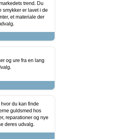
markedets trend. Du
e smykker er lavet i de
ter, et materiale der
udvalg.
 og ure fra en lang
dvalg.
 hvor du kan finde
terne guldsmed hos
r, reparationer og nye
se deres udvalg.