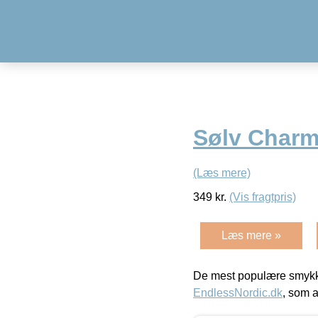
Sølv Charm
(Læs mere)
349
kr.
(Vis fragtpris)
Læs mere »
De mest populære smykk
EndlessNordic.dk
, som a