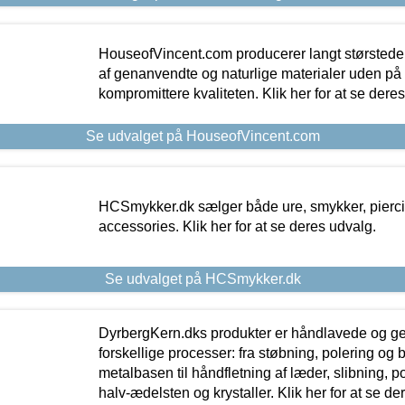
HouseofVincent.com producerer langt størstede
af genanvendte og naturlige materialer uden p
kompromittere kvaliteten. Klik her for at se dere
Se udvalget på HouseofVincent.com
HCSmykker.dk sælger både ure, smykker, pierc
accessories. Klik her for at se deres udvalg.
Se udvalget på HCSmykker.dk
DyrbergKern.dks produkter er håndlavede og 
forskellige processer: fra støbning, polering og
metalbasen til håndfletning af læder, slibning, p
halv-ædelsten og krystaller. Klik her for at se de