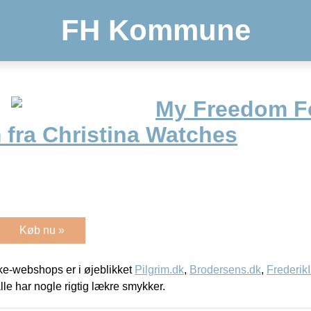
FH Kommune
My Freedom F
 fra Christina Watches
Køb nu »
e-webshops er i øjeblikket
Pilgrim.dk
,
Brodersens.dk
,
Frederik
lle har nogle rigtig lækre smykker.