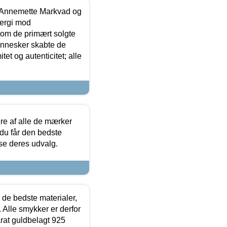
- Annemette Markvad og
ergi mod
som de primært solgte
mennesker skabte de
et og autenticitet; alle
.
re af alle de mærker
 du får den bedste
 se deres udvalg.
 de bedste materialer,
 Alle smykker er derfor
arat guldbelagt 925