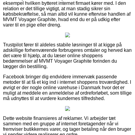
eksempel hvilken bytteret internet firmaet kører med. I den
relation er det tillige vigtigt, at man stadig sikrer sin
købsbekræftelse, så man altid vil kunne eftervise handlen af
MVMT Voyager Graphite, hvad end du er på udkig efter
varer til en pige eller dreng.
Trustpilot fører til aldeles stabile løsninger til at kigge på
adskillige forhenværende forbrugeres omtaler og herved kan
det være til hjælp, at du læser online shoppens
bedømmelser af MVMT Voyager Graphite forinden du
lægger din bestilling.
Facebook bringer dig endvidere immervæk passende
metoder til at få et kig ind i internet shoppens troværdighed. I
øvrigt er der nogle online varehuse i Danmark hvor det er
muligt at meddele en anmeldelse af ordreforløbet, som tillige
må udnyttes til at vurdere kundernes tilfredshed.
Dette website finansieres af reklamer. Vi arbejder tæt
sammen med en gruppe af internet foretagender når vi
fremviser butikkernes varer, og tager betaling når den bruger
vi sender videre realiserer en ordre.