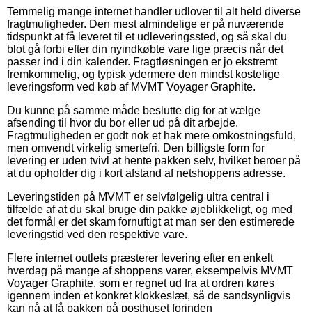
Temmelig mange internet handler udlover til alt held diverse
fragtmuligheder. Den mest almindelige er på nuværende
tidspunkt at få leveret til et udleveringssted, og så skal du
blot gå forbi efter din nyindkøbte vare lige præcis når det
passer ind i din kalender. Fragtløsningen er jo ekstremt
fremkommelig, og typisk ydermere den mindst kostelige
leveringsform ved køb af MVMT Voyager Graphite.
Du kunne på samme måde beslutte dig for at vælge
afsending til hvor du bor eller ud på dit arbejde.
Fragtmuligheden er godt nok et hak mere omkostningsfuld,
men omvendt virkelig smertefri. Den billigste form for
levering er uden tvivl at hente pakken selv, hvilket beroer på
at du opholder dig i kort afstand af netshoppens adresse.
Leveringstiden på MVMT er selvfølgelig ultra central i
tilfælde af at du skal bruge din pakke øjeblikkeligt, og med
det formål er det skam fornuftigt at man ser den estimerede
leveringstid ved den respektive vare.
Flere internet outlets præsterer levering efter en enkelt
hverdag på mange af shoppens varer, eksempelvis MVMT
Voyager Graphite, som er regnet ud fra at ordren køres
igennem inden et konkret klokkeslæt, så de sandsynligvis
kan nå at få pakken på posthuset forinden