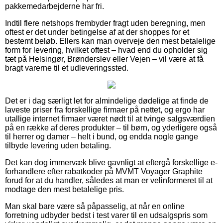
pakkemedarbejderne har fri.
Indtil flere netshops frembyder fragt uden beregning, men
oftest er det under betingelse af at der shoppes for et
bestemt beløb. Ellers kan man overveje den mest betalelige
form for levering, hvilket oftest – hvad end du opholder sig
tæt på Helsingør, Brønderslev eller Vejen – vil være at få
bragt varerne til et udleveringssted.
Det er i dag særligt let for almindelige dødelige at finde de
laveste priser fra forskellige firmaer på nettet, og ergo har
utallige internet firmaer været nødt til at tvinge salgsværdien
på en række af deres produkter – til børn, og yderligere også
til herrer og damer – helt i bund, og endda nogle gange
tilbyde levering uden betaling.
Det kan dog immervæk blive gavnligt at eftergå forskellige e-
forhandlere efter rabatkoder på MVMT Voyager Graphite
forud for at du handler, således at man er velinformeret til at
modtage den mest betalelige pris.
Man skal bare være så påpasselig, at når en online
forretning udbyder bedst i test varer til en udsalgspris som