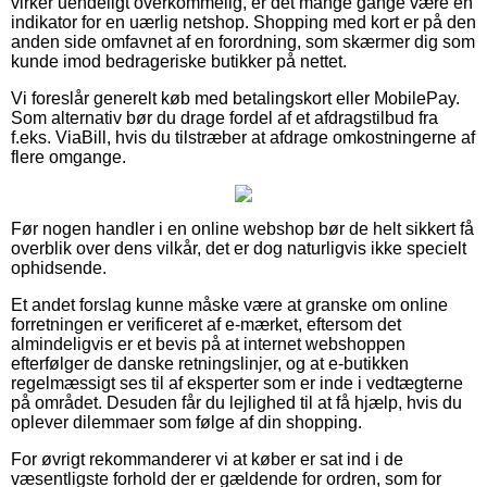
virker uendeligt overkommelig, er det mange gange være en
indikator for en uærlig netshop. Shopping med kort er på den
anden side omfavnet af en forordning, som skærmer dig som
kunde imod bedrageriske butikker på nettet.
Vi foreslår generelt køb med betalingskort eller MobilePay.
Som alternativ bør du drage fordel af et afdragstilbud fra
f.eks. ViaBill, hvis du tilstræber at afdrage omkostningerne af
flere omgange.
Før nogen handler i en online webshop bør de helt sikkert få
overblik over dens vilkår, det er dog naturligvis ikke specielt
ophidsende.
Et andet forslag kunne måske være at granske om online
forretningen er verificeret af e-mærket, eftersom det
almindeligvis er et bevis på at internet webshoppen
efterfølger de danske retningslinjer, og at e-butikken
regelmæssigt ses til af eksperter som er inde i vedtægterne
på området. Desuden får du lejlighed til at få hjælp, hvis du
oplever dilemmaer som følge af din shopping.
For øvrigt rekommanderer vi at køber er sat ind i de
væsentligste forhold der er gældende for ordren, som for