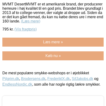
MVMT DesertMVMT er et amerikansk brand, der producerer
herreure i høj kvalitet til en god pris. Brandet blev grundlagt i
2013 af to college-venner, der valgte at droppe ud. Siden da
er det kun gået fremad, du kan nu købe deres ure i mere end
160 lande.
(Læs mere)
795
kr.
(Vis fragtpris)
Læs mere »
Køb nu »
De mest populære smykke-webshops er i øjeblikket
Pilgrim.dk
,
Brodersens.dk
,
FrederikIX.dk
,
SifJakobs.dk
og
EndlessNordic.dk
, som alle har nogle rigtig lækre smykker.