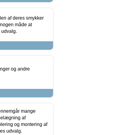
len af deres smykker
å nogen måde at
s udvalg.
inger og andre
gennemgår mange
 belægning af
olering og montering af
res udvalg.