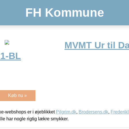
FH Kommune
MVMT Ur til D
01-BL
Køb nu »
e-webshops er i øjeblikket
Pilgrim.dk
,
Brodersens.dk
,
Frederik
lle har nogle rigtig lækre smykker.