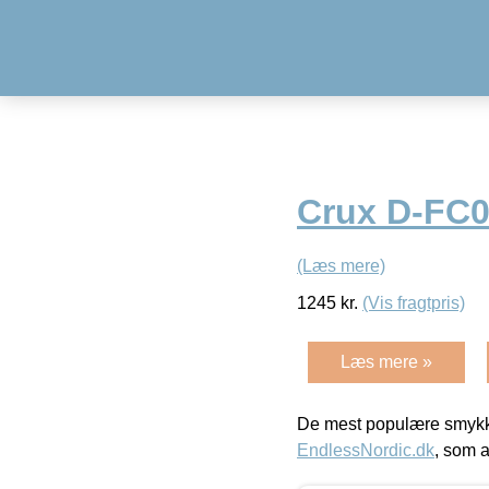
Crux D-FC
(Læs mere)
1245
kr.
(Vis fragtpris)
Læs mere »
De mest populære smykk
EndlessNordic.dk
, som a