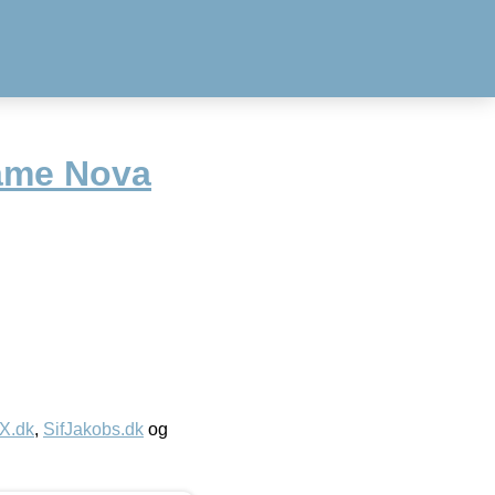
ame Nova
IX.dk
,
SifJakobs.dk
og