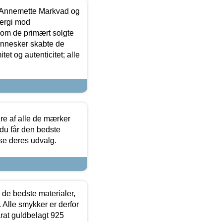
- Annemette Markvad og
ergi mod
som de primært solgte
mennesker skabte de
et og autenticitet; alle
.
re af alle de mærker
 du får den bedste
 se deres udvalg.
 de bedste materialer,
 Alle smykker er derfor
arat guldbelagt 925