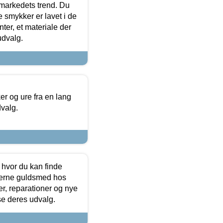
markedets trend. Du
e smykker er lavet i de
ter, et materiale der
udvalg.
 og ure fra en lang
dvalg.
 hvor du kan finde
terne guldsmed hos
r, reparationer og nye
se deres udvalg.