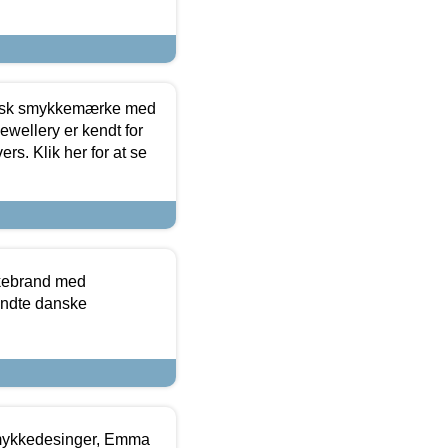
dansk smykkemærke med
ewellery er kendt for
ers. Klik her for at se
kkebrand med
ndte danske
mykkedesinger, Emma