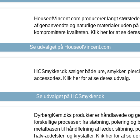
HouseofVincent.com producerer langt størstede
af genanvendte og naturlige materialer uden p
kompromittere kvaliteten. Klik her for at se dere
Se udvalget på HouseofVincent.com
HCSmykker.dk sælger både ure, smykker, pierc
accessories. Klik her for at se deres udvalg.
Se udvalget på HCSmykker.dk
DyrbergKern.dks produkter er håndlavede og 
forskellige processer: fra støbning, polering og
metalbasen til håndfletning af læder, slibning, p
halv-ædelsten og krystaller. Klik her for at se de