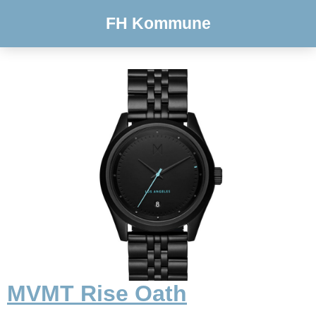
FH Kommune
MVMT Rise Oath