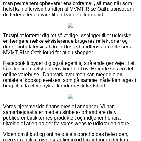
man permanent opbevarer ens ordremail, så man når som
helst kan eftervise handlen af MVMT Rise Oath, uanset om
du leder efter en vare til en kvinde eller mand.
Trustpilot forærer dig ret så ærlige løsninger til at udforske
en længere række eksisterende brugeres reflektioner og
derfor anbefaler vi, at du tjekker e-handlens anmeldelser af
MVMT Rise Oath forud for at du shopper.
Facebook tilbyder dig også egentlig strålende genveje til at
få et kig ind i netshoppens kundefokus. Herinde ses en del
online varehuse i Danmark hvor man kan meddele en
omtale af købsoplevelsen, som på samme måde kan tages i
brug til at få et indtryk af kundernes tilfredshed.
Vores hjemmeside finansieres af annoncer. Vi har
samarbejdsaftaler med en stribe e-forhandlere da vi
publicerer butikkernes produkter, og indtjener honorar i
tilfælde af at en bruger fra vores website udfører en ordre.
Viden om tilbud og online outlets opretholdes hele tiden,
men vi kan ikke give garantier imod forandringer der kan