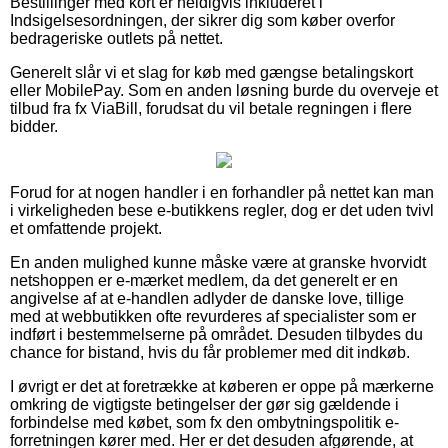
Bestillinger med kort er heldigvis inkluderet i
Indsigelsesordningen, der sikrer dig som køber overfor
bedrageriske outlets på nettet.
Generelt slår vi et slag for køb med gængse betalingskort
eller MobilePay. Som en anden løsning burde du overveje et
tilbud fra fx ViaBill, forudsat du vil betale regningen i flere
bidder.
Forud for at nogen handler i en forhandler på nettet kan man
i virkeligheden bese e-butikkens regler, dog er det uden tvivl
et omfattende projekt.
En anden mulighed kunne måske være at granske hvorvidt
netshoppen er e-mærket medlem, da det generelt er en
angivelse af at e-handlen adlyder de danske love, tillige
med at webbutikken ofte revurderes af specialister som er
indført i bestemmelserne på området. Desuden tilbydes du
chance for bistand, hvis du får problemer med dit indkøb.
I øvrigt er det at foretrække at køberen er oppe på mærkerne
omkring de vigtigste betingelser der gør sig gældende i
forbindelse med købet, som fx den ombytningspolitik e-
forretningen kører med. Her er det desuden afgørende, at