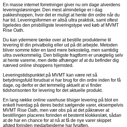
En masse internet forretninger giver nu om dage alverdens
leveringsløsninger. Den mest almindelige er i dag
pakkeshoppen, hvor det er muligt at hente din ordre når du
har tid. Leveringsformen er altså ultra praktisk, samt oftest
ligeledes den prisbilligste leveringstype ved køb af MVMT
Rise Oath.
Du kan ydermere tænke over at bestille produkterne til
levering til din privatbolig eller ud på dit arbejde. Metoden
bliver somme tider en tand mere bekostelig, men samtidig
ultra overkommelig. Den billigste fragtform er unægtelig selv
at hente varerne, men dette afhænger af at du befinder dig
nærved online shoppens hjemsted.
Leveringstidspunktet på MVMT kan være ret så
betydningsfuld forudsat vi har brug for din ordre inden for få
dage, og derfor er det temmelig aktuelt at vi finder
tidshorisonten for levering for det aktuelle produkt.
En lang række online varehuse tilsiger levering på blot en
enkelt hverdag på deres bedst sælgende varer, eksempelvis
MVMT Rise Oath, men vær obs på at det påkræver at
bestillingen placeres forinden et bestemt klokkeslæt, sådan
at de har en chance for at nå at få de nye varer skippet
afsted forinden medarbejderne har fyraften.