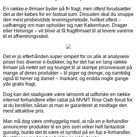
En række e-firmaer byder på fri fragt, men oftest forudsætter
det at der købes for en fastsat sum. Desuden skal du snuppe
den mest prisbevidste leveringsmetode, hvilket oftest –
uafhængig om man opholder sig nær København, Dragør
eller Helsinge – vil blive at få fragtfirmaet til at levere varerne
til et afhentningssted.
Det er jo efterhånden super simpelt for os alle at analysere
priser hos diverse e-butikker, og for det har en lang række
firmaer på nettet set sig tvunget til at stampe prisniveauet på
mange af deres produkter – til piger og drenge, og samtidig
også til herrer og damer – markant, og endda nogle gange
yde gratis fragt.
Dog kan det stadigvæk være lønsomt at udforske en række
internet forhandlere efter rabat på MVMT Rise Oath forud for
at du bestiller, sådan at man er garanteret at modtage den
mest attraktive pris.
Man må dog være omhyggelig med, at når en e-forhandler
annoncerer produkter til en pris som virker helt fantastisk
gunstig, burde det tit være et symbol på en fup e-forhandler.