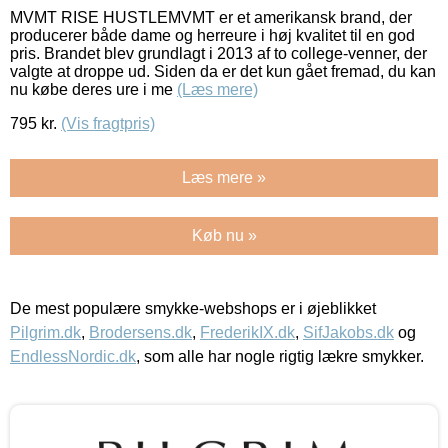
MVMT RISE HUSTLEMVMT er et amerikansk brand, der
producerer både dame og herreure i høj kvalitet til en god
pris. Brandet blev grundlagt i 2013 af to college-venner, der
valgte at droppe ud. Siden da er det kun gået fremad, du kan
nu købe deres ure i me
(Læs mere)
795
kr.
(Vis fragtpris)
Læs mere »
Køb nu »
De mest populære smykke-webshops er i øjeblikket
Pilgrim.dk
,
Brodersens.dk
,
FrederikIX.dk
,
SifJakobs.dk
og
EndlessNordic.dk
, som alle har nogle rigtig lækre smykker.