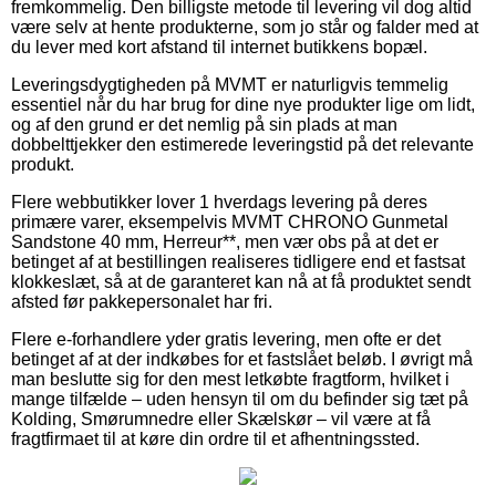
fremkommelig. Den billigste metode til levering vil dog altid
være selv at hente produkterne, som jo står og falder med at
du lever med kort afstand til internet butikkens bopæl.
Leveringsdygtigheden på MVMT er naturligvis temmelig
essentiel når du har brug for dine nye produkter lige om lidt,
og af den grund er det nemlig på sin plads at man
dobbelttjekker den estimerede leveringstid på det relevante
produkt.
Flere webbutikker lover 1 hverdags levering på deres
primære varer, eksempelvis MVMT CHRONO Gunmetal
Sandstone 40 mm, Herreur**, men vær obs på at det er
betinget af at bestillingen realiseres tidligere end et fastsat
klokkeslæt, så at de garanteret kan nå at få produktet sendt
afsted før pakkepersonalet har fri.
Flere e-forhandlere yder gratis levering, men ofte er det
betinget af at der indkøbes for et fastslået beløb. I øvrigt må
man beslutte sig for den mest letkøbte fragtform, hvilket i
mange tilfælde – uden hensyn til om du befinder sig tæt på
Kolding, Smørumnedre eller Skælskør – vil være at få
fragtfirmaet til at køre din ordre til et afhentningssted.