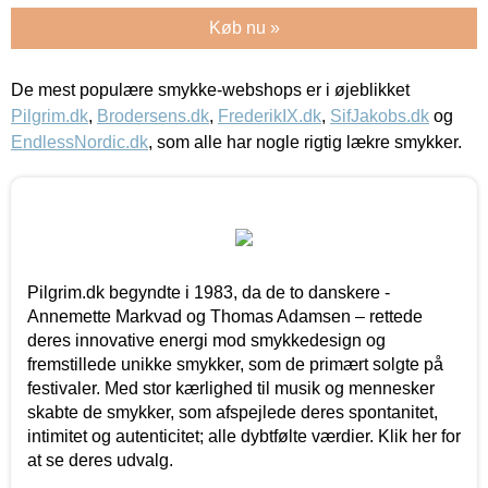
Køb nu »
De mest populære smykke-webshops er i øjeblikket
Pilgrim.dk
,
Brodersens.dk
,
FrederikIX.dk
,
SifJakobs.dk
og
EndlessNordic.dk
, som alle har nogle rigtig lækre smykker.
Pilgrim.dk begyndte i 1983, da de to danskere -
Annemette Markvad og Thomas Adamsen – rettede
deres innovative energi mod smykkedesign og
fremstillede unikke smykker, som de primært solgte på
festivaler. Med stor kærlighed til musik og mennesker
skabte de smykker, som afspejlede deres spontanitet,
intimitet og autenticitet; alle dybtfølte værdier. Klik her for
at se deres udvalg.