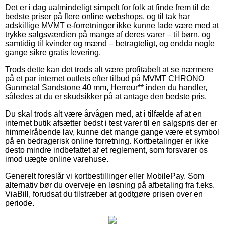
Det er i dag ualmindeligt simpelt for folk at finde frem til de
bedste priser på flere online webshops, og til tak har
adskillige MVMT e-forretninger ikke kunne lade være med at
trykke salgsværdien på mange af deres varer – til børn, og
samtidig til kvinder og mænd – betragteligt, og endda nogle
gange sikre gratis levering.
Trods dette kan det trods alt være profitabelt at se nærmere
på et par internet outlets efter tilbud på MVMT CHRONO
Gunmetal Sandstone 40 mm, Herreur** inden du handler,
således at du er skudsikker på at antage den bedste pris.
Du skal trods alt være årvågen med, at i tilfælde af at en
internet butik afsætter bedst i test varer til en salgspris der er
himmelråbende lav, kunne det mange gange være et symbol
på en bedragerisk online forretning. Kortbetalinger er ikke
desto mindre indbefattet af et reglement, som forsvarer os
imod uægte online varehuse.
Generelt foreslår vi kortbestillinger eller MobilePay. Som
alternativ bør du overveje en løsning på afbetaling fra f.eks.
ViaBill, forudsat du tilstræber at godtgøre prisen over en
periode.