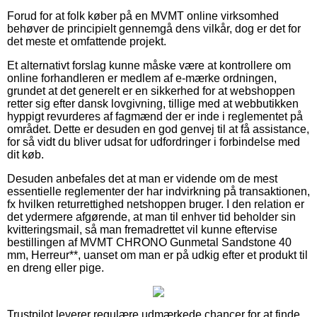
Forud for at folk køber på en MVMT online virksomhed
behøver de principielt gennemgå dens vilkår, dog er det for
det meste et omfattende projekt.
Et alternativt forslag kunne måske være at kontrollere om
online forhandleren er medlem af e-mærke ordningen,
grundet at det generelt er en sikkerhed for at webshoppen
retter sig efter dansk lovgivning, tillige med at webbutikken
hyppigt revurderes af fagmænd der er inde i reglementet på
området. Dette er desuden en god genvej til at få assistance,
for så vidt du bliver udsat for udfordringer i forbindelse med
dit køb.
Desuden anbefales det at man er vidende om de mest
essentielle reglementer der har indvirkning på transaktionen,
fx hvilken returrettighed netshoppen bruger. I den relation er
det ydermere afgørende, at man til enhver tid beholder sin
kvitteringsmail, så man fremadrettet vil kunne eftervise
bestillingen af MVMT CHRONO Gunmetal Sandstone 40
mm, Herreur**, uanset om man er på udkig efter et produkt til
en dreng eller pige.
Trustpilot leverer regulære udmærkede chancer for at finde