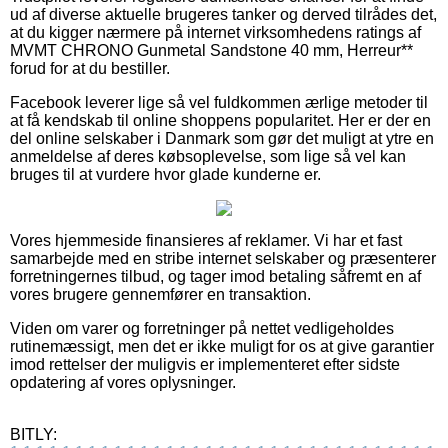
ud af diverse aktuelle brugeres tanker og derved tilrådes det,
at du kigger nærmere på internet virksomhedens ratings af
MVMT CHRONO Gunmetal Sandstone 40 mm, Herreur**
forud for at du bestiller.
Facebook leverer lige så vel fuldkommen ærlige metoder til
at få kendskab til online shoppens popularitet. Her er der en
del online selskaber i Danmark som gør det muligt at ytre en
anmeldelse af deres købsoplevelse, som lige så vel kan
bruges til at vurdere hvor glade kunderne er.
Vores hjemmeside finansieres af reklamer. Vi har et fast
samarbejde med en stribe internet selskaber og præsenterer
forretningernes tilbud, og tager imod betaling såfremt en af
vores brugere gennemfører en transaktion.
Viden om varer og forretninger på nettet vedligeholdes
rutinemæssigt, men det er ikke muligt for os at give garantier
imod rettelser der muligvis er implementeret efter sidste
opdatering af vores oplysninger.
BITLY: