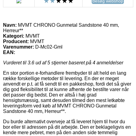
Besøg webshop
Navn:
MVMT CHRONO Gunmetal Sandstone 40 mm,
Herreur**
Kategori:
MVMT
Producent:
MVMT
Varenummer:
D-Mc02-Gml
EAN:
Vurderet til
3.6
ud af 5 stjerner baseret på
4
anmeldelser
En stor portion e-forhandlere frembyder til alt held en lang
række forskellige metoder til levering. En der er meget
anvendt er p.t. at få sendt til en pakkeshop, fordi det så giver
dig god fleksibilitet til at kunne afhente de bestilte varer når
det passer dig bedst. Den er altså i høj grad
hensigtsmæssig, samt desuden tilmed den mest letkøbte
leveringsform ved køb af MVMT CHRONO Gunmetal
Sandstone 40 mm, Herreur**.
Du burde alternativt overveje at få leveret hjem til hvor du
bor eller til adressen på dit arbejde. Den er beklageligvis en
kende mere pebret, men på den anden side temmelig