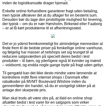
inden de logistikansatte drager hjemad.
Enkelte online forhandlere garanterer fragt uden betaling,
men typisk afkræver det at du aftager for en bestemt sum.
Desuden bør du tage den prisbilligste mulighed for levering,
der typisk – om du er nær Hørsholm, Birkerød eller Faaborg
– er at få kørt produkterne til et afhentningssted.
Det er jo yderst fremkommeligt for almindelige mennesker at
finde frem til de bedste priser på forskellige online varehuse,
og følgelig har masser af netshops set sig tvunget til at
reducere salgsværdien på specielt deres bedst i test
produkter – til børn, og yderligere også til kvinder og mænd
– voldsomt, og endda nogle gange byde på fragt uden gebyr.
Til gengæld kan det ikke desto mindre være lønnende at
kontrollere indtil flere internet shops i Danmark efter
rabatkoder på MVMT Boulevard Wilshire inden du
gennemfører din handel, så du er usvigeligt sikker på at
antage den skarpeste pris.
Man skal trods alt være obs på, at ifald en online shop
afsætter bedst i test varer for en salgspris som virker