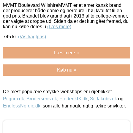
MVMT Boulevard WilshireMVMT er et amerikansk brand,
der producerer både dame og herreure i høj kvalitet til en
god pris. Brandet blev grundlagt i 2013 af to college-venner,
der valgte at droppe ud. Siden da er det kun gået fremad, du
kan nu købe deres u
(Læs mere)
745
kr.
(Vis fragtpris)
Læs mere »
Køb nu »
De mest populære smykke-webshops er i øjeblikket
Pilgrim.dk
,
Brodersens.dk
,
FrederikIX.dk
,
SifJakobs.dk
og
EndlessNordic.dk
, som alle har nogle rigtig lækre smykker.