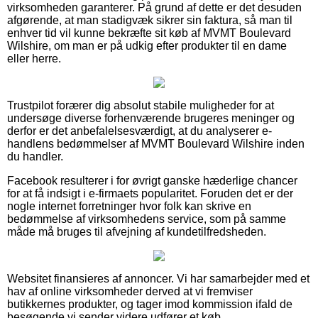
virksomheden garanterer. På grund af dette er det desuden
afgørende, at man stadigvæk sikrer sin faktura, så man til
enhver tid vil kunne bekræfte sit køb af MVMT Boulevard
Wilshire, om man er på udkig efter produkter til en dame
eller herre.
Trustpilot forærer dig absolut stabile muligheder for at
undersøge diverse forhenværende brugeres meninger og
derfor er det anbefalelsesværdigt, at du analyserer e-
handlens bedømmelser af MVMT Boulevard Wilshire inden
du handler.
Facebook resulterer i for øvrigt ganske hæderlige chancer
for at få indsigt i e-firmaets popularitet. Foruden det er der
nogle internet forretninger hvor folk kan skrive en
bedømmelse af virksomhedens service, som på samme
måde må bruges til afvejning af kundetilfredsheden.
Websitet finansieres af annoncer. Vi har samarbejder med et
hav af online virksomheder derved at vi fremviser
butikkernes produkter, og tager imod kommission ifald de
besøgende vi sender videre udfører et køb.