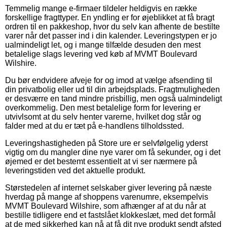
Temmelig mange e-firmaer tildeler heldigvis en række
forskellige fragttyper. En yndling er for øjeblikket at få bragt
ordren til en pakkeshop, hvor du selv kan afhente de bestilte
varer når det passer ind i din kalender. Leveringstypen er jo
ualmindeligt let, og i mange tilfælde desuden den mest
betalelige slags levering ved køb af MVMT Boulevard
Wilshire.
Du bør endvidere afveje for og imod at vælge afsending til
din privatbolig eller ud til din arbejdsplads. Fragtmuligheden
er desværre en tand mindre prisbillig, men også ualmindeligt
overkommelig. Den mest betalelige form for levering er
utvivlsomt at du selv henter varerne, hvilket dog står og
falder med at du er tæt på e-handlens tilholdssted.
Leveringshastigheden på Store ure er selvfølgelig yderst
vigtig om du mangler dine nye varer om få sekunder, og i det
øjemed er det bestemt essentielt at vi ser nærmere på
leveringstiden ved det aktuelle produkt.
Størstedelen af internet selskaber giver levering på næste
hverdag på mange af shoppens varenumre, eksempelvis
MVMT Boulevard Wilshire, som afhænger af at du når at
bestille tidligere end et fastslået klokkeslæt, med det formål
at de med sikkerhed kan nå at få dit nye produkt sendt afsted