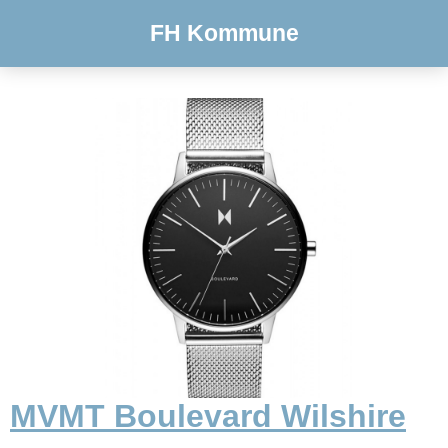
FH Kommune
MVMT Boulevard Wilshire