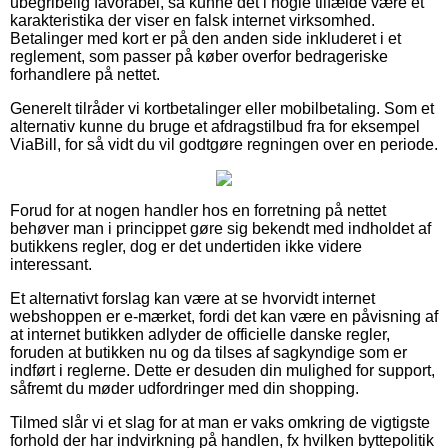
ubegribelig favorabel, så kunne det i nogle tilfælde være et
karakteristika der viser en falsk internet virksomhed.
Betalinger med kort er på den anden side inkluderet i et
reglement, som passer på køber overfor bedrageriske
forhandlere på nettet.
Generelt tilråder vi kortbetalinger eller mobilbetaling. Som et
alternativ kunne du bruge et afdragstilbud fra for eksempel
ViaBill, for så vidt du vil godtgøre regningen over en periode.
Forud for at nogen handler hos en forretning på nettet
behøver man i princippet gøre sig bekendt med indholdet af
butikkens regler, dog er det undertiden ikke videre
interessant.
Et alternativt forslag kan være at se hvorvidt internet
webshoppen er e-mærket, fordi det kan være en påvisning af
at internet butikken adlyder de officielle danske regler,
foruden at butikken nu og da tilses af sagkyndige som er
indført i reglerne. Dette er desuden din mulighed for support,
såfremt du møder udfordringer med din shopping.
Tilmed slår vi et slag for at man er vaks omkring de vigtigste
forhold der har indvirkning på handlen, fx hvilken byttepolitik