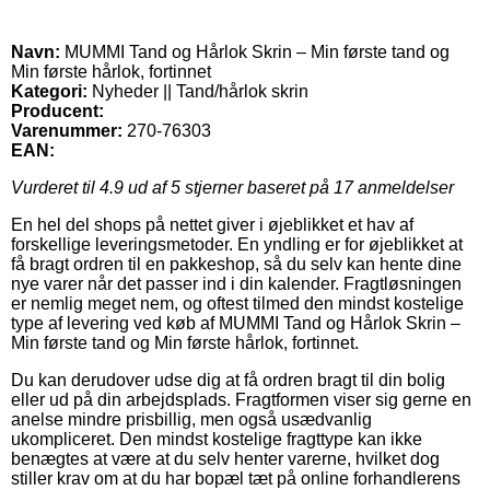
Navn:
MUMMI Tand og Hårlok Skrin – Min første tand og
Min første hårlok, fortinnet
Kategori:
Nyheder || Tand/hårlok skrin
Producent:
Varenummer:
270-76303
EAN:
Vurderet til
4.9
ud af 5 stjerner baseret på
17
anmeldelser
En hel del shops på nettet giver i øjeblikket et hav af
forskellige leveringsmetoder. En yndling er for øjeblikket at
få bragt ordren til en pakkeshop, så du selv kan hente dine
nye varer når det passer ind i din kalender. Fragtløsningen
er nemlig meget nem, og oftest tilmed den mindst kostelige
type af levering ved køb af MUMMI Tand og Hårlok Skrin –
Min første tand og Min første hårlok, fortinnet.
Du kan derudover udse dig at få ordren bragt til din bolig
eller ud på din arbejdsplads. Fragtformen viser sig gerne en
anelse mindre prisbillig, men også usædvanlig
ukompliceret. Den mindst kostelige fragttype kan ikke
benægtes at være at du selv henter varerne, hvilket dog
stiller krav om at du har bopæl tæt på online forhandlerens