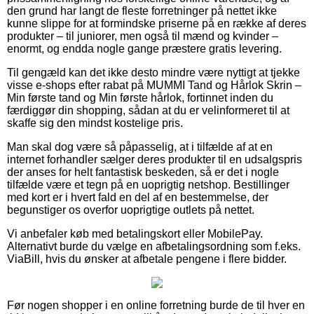
den grund har langt de fleste forretninger på nettet ikke
kunne slippe for at formindske priserne på en række af deres
produkter – til juniorer, men også til mænd og kvinder –
enormt, og endda nogle gange præstere gratis levering.
Til gengæld kan det ikke desto mindre være nyttigt at tjekke
visse e-shops efter rabat på MUMMI Tand og Hårlok Skrin –
Min første tand og Min første hårlok, fortinnet inden du
færdiggør din shopping, sådan at du er velinformeret til at
skaffe sig den mindst kostelige pris.
Man skal dog være så påpasselig, at i tilfælde af at en
internet forhandler sælger deres produkter til en udsalgspris
der anses for helt fantastisk beskeden, så er det i nogle
tilfælde være et tegn på en uoprigtig netshop. Bestillinger
med kort er i hvert fald en del af en bestemmelse, der
begunstiger os overfor uoprigtige outlets på nettet.
Vi anbefaler køb med betalingskort eller MobilePay.
Alternativt burde du vælge en afbetalingsordning som f.eks.
ViaBill, hvis du ønsker at afbetale pengene i flere bidder.
Før nogen shopper i en online forretning burde de til hver en