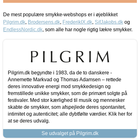
De mest populære smykke-webshops er i øjeblikket
Pilgrim.dk
,
Brodersens.dk
,
FrederikIX.dk
,
SifJakobs.dk
og
EndlessNordic.dk
, som alle har nogle rigtig lækre smykker.
Pilgrim.dk begyndte i 1983, da de to danskere -
Annemette Markvad og Thomas Adamsen – rettede
deres innovative energi mod smykkedesign og
fremstillede unikke smykker, som de primært solgte på
festivaler. Med stor kærlighed til musik og mennesker
skabte de smykker, som afspejlede deres spontanitet,
intimitet og autenticitet; alle dybtfølte værdier. Klik her for
at se deres udvalg.
Se udvalget på Pilgrim.dk