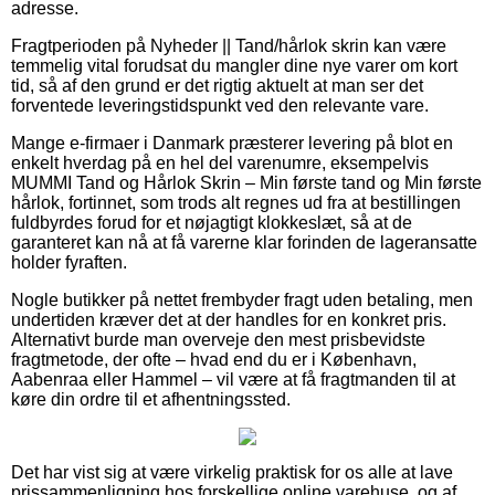
adresse.
Fragtperioden på Nyheder || Tand/hårlok skrin kan være
temmelig vital forudsat du mangler dine nye varer om kort
tid, så af den grund er det rigtig aktuelt at man ser det
forventede leveringstidspunkt ved den relevante vare.
Mange e-firmaer i Danmark præsterer levering på blot en
enkelt hverdag på en hel del varenumre, eksempelvis
MUMMI Tand og Hårlok Skrin – Min første tand og Min første
hårlok, fortinnet, som trods alt regnes ud fra at bestillingen
fuldbyrdes forud for et nøjagtigt klokkeslæt, så at de
garanteret kan nå at få varerne klar forinden de lageransatte
holder fyraften.
Nogle butikker på nettet frembyder fragt uden betaling, men
undertiden kræver det at der handles for en konkret pris.
Alternativt burde man overveje den mest prisbevidste
fragtmetode, der ofte – hvad end du er i København,
Aabenraa eller Hammel – vil være at få fragtmanden til at
køre din ordre til et afhentningssted.
Det har vist sig at være virkelig praktisk for os alle at lave
prissammenligning hos forskellige online varehuse, og af