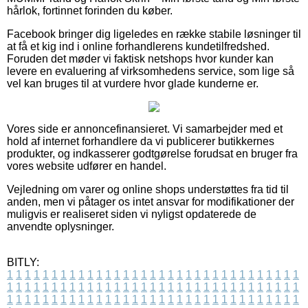
hårlok, fortinnet forinden du køber.
Facebook bringer dig ligeledes en række stabile løsninger til
at få et kig ind i online forhandlerens kundetilfredshed.
Foruden det møder vi faktisk netshops hvor kunder kan
levere en evaluering af virksomhedens service, som lige så
vel kan bruges til at vurdere hvor glade kunderne er.
Vores side er annoncefinansieret. Vi samarbejder med et
hold af internet forhandlere da vi publicerer butikkernes
produkter, og indkasserer godtgørelse forudsat en bruger fra
vores website udfører en handel.
Vejledning om varer og online shops understøttes fra tid til
anden, men vi påtager os intet ansvar for modifikationer der
muligvis er realiseret siden vi nyligst opdaterede de
anvendte oplysninger.
BITLY:
1
1
1
1
1
1
1
1
1
1
1
1
1
1
1
1
1
1
1
1
1
1
1
1
1
1
1
1
1
1
1
1
1
1
1
1
1
1
1
1
1
1
1
1
1
1
1
1
1
1
1
1
1
1
1
1
1
1
1
1
1
1
1
1
1
1
1
1
1
1
1
1
1
1
1
1
1
1
1
1
1
1
1
1
1
1
1
1
1
1
1
1
1
1
1
1
1
1
1