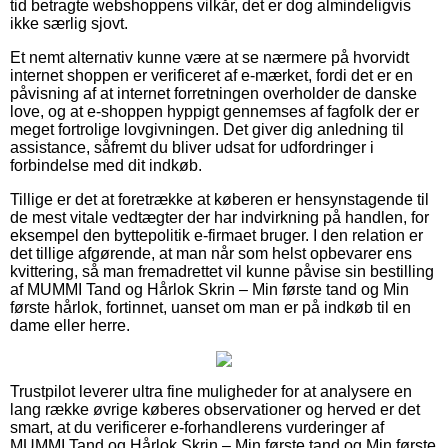
tid betragte webshoppens vilkår, det er dog almindeligvis
ikke særlig sjovt.
Et nemt alternativ kunne være at se nærmere på hvorvidt
internet shoppen er verificeret af e-mærket, fordi det er en
påvisning af at internet forretningen overholder de danske
love, og at e-shoppen hyppigt gennemses af fagfolk der er
meget fortrolige lovgivningen. Det giver dig anledning til
assistance, såfremt du bliver udsat for udfordringer i
forbindelse med dit indkøb.
Tillige er det at foretrække at køberen er hensynstagende til
de mest vitale vedtægter der har indvirkning på handlen, for
eksempel den byttepolitik e-firmaet bruger. I den relation er
det tillige afgørende, at man når som helst opbevarer ens
kvittering, så man fremadrettet vil kunne påvise sin bestilling
af MUMMI Tand og Hårlok Skrin – Min første tand og Min
første hårlok, fortinnet, uanset om man er på indkøb til en
dame eller herre.
Trustpilot leverer ultra fine muligheder for at analysere en
lang række øvrige køberes observationer og herved er det
smart, at du verificerer e-forhandlerens vurderinger af
MUMMI Tand og Hårlok Skrin – Min første tand og Min første