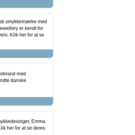
dansk smykkemærke med
ewellery er kendt for
ers. Klik her for at se
kkebrand med
ndte danske
mykkedesinger, Emma
ik her for at se deres