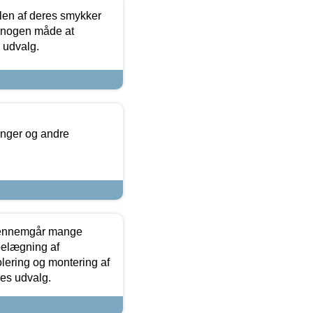
len af deres smykker
å nogen måde at
s udvalg.
inger og andre
gennemgår mange
 belægning af
olering og montering af
res udvalg.