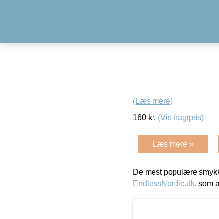
(Læs mere)
160
kr.
(Vis fragtpris)
Læs mere »
De mest populære smykk
EndlessNordic.dk
, som a