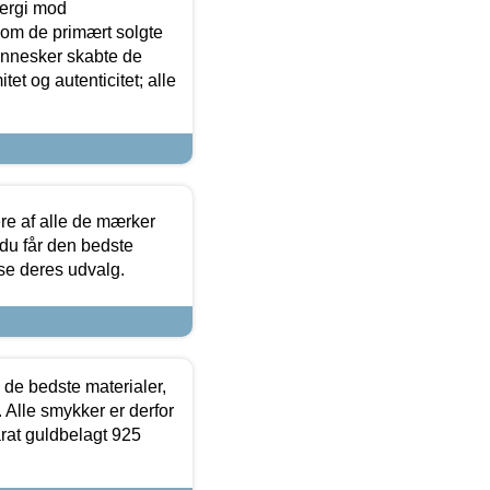
ergi mod
som de primært solgte
mennesker skabte de
et og autenticitet; alle
.
re af alle de mærker
 du får den bedste
 se deres udvalg.
 de bedste materialer,
 Alle smykker er derfor
arat guldbelagt 925