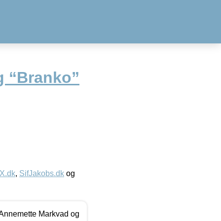
ng “Branko”
IX.dk
,
SifJakobs.dk
og
- Annemette Markvad og