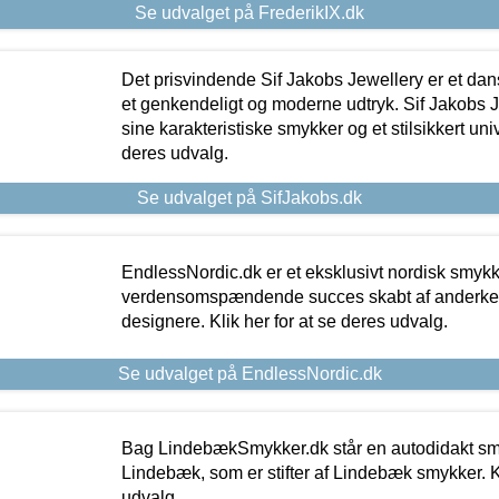
Se udvalget på FrederikIX.dk
Det prisvindende Sif Jakobs Jewellery er et 
et genkendeligt og moderne udtryk. Sif Jakobs J
sine karakteristiske smykker og et stilsikkert univ
deres udvalg.
Se udvalget på SifJakobs.dk
EndlessNordic.dk er et eksklusivt nordisk smy
verdensomspændende succes skabt af anderke
designere. Klik her for at se deres udvalg.
Se udvalget på EndlessNordic.dk
Bag LindebækSmykker.dk står en autodidakt s
Lindebæk, som er stifter af Lindebæk smykker. Kl
udvalg.