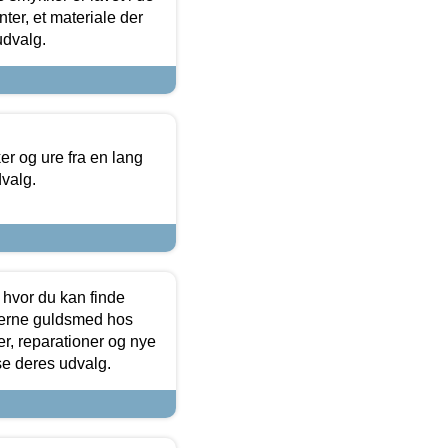
ter, et materiale der
udvalg.
 og ure fra en lang
dvalg.
 hvor du kan finde
terne guldsmed hos
r, reparationer og nye
se deres udvalg.