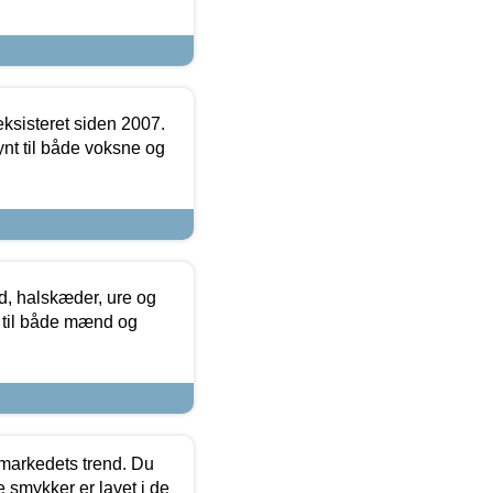
ksisteret siden 2007.
nt til både voksne og
, halskæder, ure og
r til både mænd og
markedets trend. Du
e smykker er lavet i de