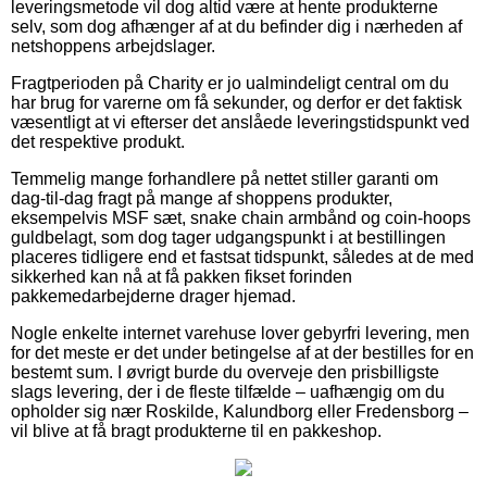
leveringsmetode vil dog altid være at hente produkterne
selv, som dog afhænger af at du befinder dig i nærheden af
netshoppens arbejdslager.
Fragtperioden på Charity er jo ualmindeligt central om du
har brug for varerne om få sekunder, og derfor er det faktisk
væsentligt at vi efterser det anslåede leveringstidspunkt ved
det respektive produkt.
Temmelig mange forhandlere på nettet stiller garanti om
dag-til-dag fragt på mange af shoppens produkter,
eksempelvis MSF sæt, snake chain armbånd og coin-hoops
guldbelagt, som dog tager udgangspunkt i at bestillingen
placeres tidligere end et fastsat tidspunkt, således at de med
sikkerhed kan nå at få pakken fikset forinden
pakkemedarbejderne drager hjemad.
Nogle enkelte internet varehuse lover gebyrfri levering, men
for det meste er det under betingelse af at der bestilles for en
bestemt sum. I øvrigt burde du overveje den prisbilligste
slags levering, der i de fleste tilfælde – uafhængig om du
opholder sig nær Roskilde, Kalundborg eller Fredensborg –
vil blive at få bragt produkterne til en pakkeshop.