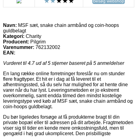
Besøg webshop
Navn:
MSF sæt, snake chain armbånd og coin-hoops
guldbelagt
Kategori:
Charity
Producent:
Pilgrim
Varenummer:
762132002
EAN:
Vurderet til
4.7
ud af 5 stjerner baseret på
5
anmeldelser
En lang række online forretninger foreslår nu om stunder
flere fragttyper. Et hit er i dag at få leveret til et
afhentningssted, så du selv har mulighed for at hente dine
varer når du har lyst. Leveringsmetoden er jo ekstremt
overkommelig, samt endda tilmed den mindst kostelige
leveringstype ved køb af MSF sæt, snake chain armbånd og
coin-hoops guldbelagt.
Du bør ligeledes forsøge at få produkterne bragt til din
private bopæl eller til adressen på dit arbejde. Fragtmetoden
viser sig til tider en kende mere omkostningsfuld, men til
gengæld i høj grad ukompliceret. Den prisbilligste