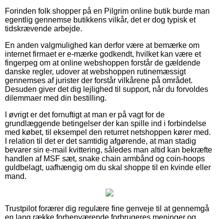
Forinden folk shopper på en Pilgrim online butik burde man
egentlig gennemse butikkens vilkår, det er dog typisk et
tidskrævende arbejde.
En anden valgmulighed kan derfor være at bemærke om
internet firmaet er e-mærke godkendt, hvilket kan være et
fingerpeg om at online webshoppen forstår de gældende
danske regler, udover at webshoppen rutinemæssigt
gennemses af jurister der forstår vilkårene på området.
Desuden giver det dig lejlighed til support, når du forvoldes
dilemmaer med din bestilling.
I øvrigt er det fornuftigt at man er på vagt for de
grundlæggende betingelser der kan spille ind i forbindelse
med købet, til eksempel den returret netshoppen kører med.
I relation til det er det samtidig afgørende, at man stadig
bevarer sin e-mail kvittering, således man altid kan bekræfte
handlen af MSF sæt, snake chain armbånd og coin-hoops
guldbelagt, uafhængig om du skal shoppe til en kvinde eller
mand.
Trustpilot forærer dig regulære fine genveje til at gennemgå
en lang række forhenværende forbrugeres meninger og