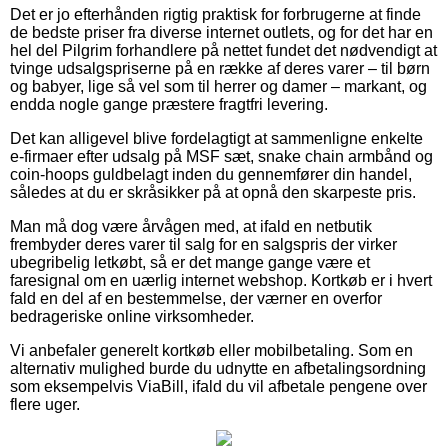
Det er jo efterhånden rigtig praktisk for forbrugerne at finde
de bedste priser fra diverse internet outlets, og for det har en
hel del Pilgrim forhandlere på nettet fundet det nødvendigt at
tvinge udsalgspriserne på en række af deres varer – til børn
og babyer, lige så vel som til herrer og damer – markant, og
endda nogle gange præstere fragtfri levering.
Det kan alligevel blive fordelagtigt at sammenligne enkelte
e-firmaer efter udsalg på MSF sæt, snake chain armbånd og
coin-hoops guldbelagt inden du gennemfører din handel,
således at du er skråsikker på at opnå den skarpeste pris.
Man må dog være årvågen med, at ifald en netbutik
frembyder deres varer til salg for en salgspris der virker
ubegribelig letkøbt, så er det mange gange være et
faresignal om en uærlig internet webshop. Kortkøb er i hvert
fald en del af en bestemmelse, der værner en overfor
bedrageriske online virksomheder.
Vi anbefaler generelt kortkøb eller mobilbetaling. Som en
alternativ mulighed burde du udnytte en afbetalingsordning
som eksempelvis ViaBill, ifald du vil afbetale pengene over
flere uger.