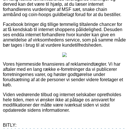
derved kan det være til hjælp, at du læser internet
forhandlerens vurderinger af MSF sæt, snake chain
armbånd og coin-hoops guldbelagt forud for at du bestiller.
Facebook bringer dig tillige temmelig tiltalende chancer for
at få kendskab til internet shoppens pålidelighed. Desuden
ses endda internet forhandlere hvor kunder kan give en
anmeldelse af virksomhedens service, som på samme måde
bør tages i brug til at vurdere kundetilfredsheden.
Vores hjemmeside finansieres af reklameindtægter. Vi har
aftaler med en lang række e-forretninger da vi publicerer
forretningernes varer, og høster godtgørelse under
forudsætning af at de personer vi sender videre foretager et
køb.
Viden vedrørende tilbud og internet selskaber opretholdes
hele tiden, men vi ønsker ikke at påtage os ansvaret for
modifikationer der måtte være iværksat siden vi sidst
opdaterede sidens informationer.
BITLY: