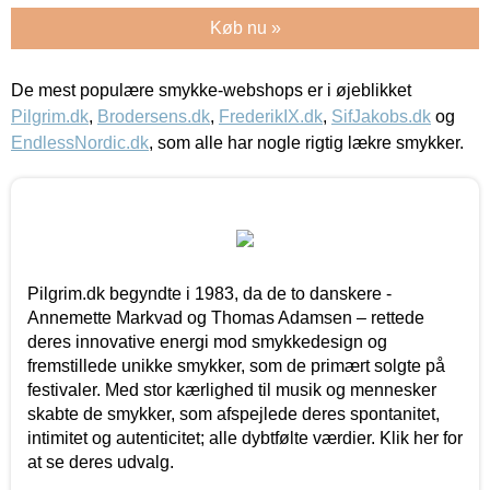
Køb nu »
De mest populære smykke-webshops er i øjeblikket
Pilgrim.dk
,
Brodersens.dk
,
FrederikIX.dk
,
SifJakobs.dk
og
EndlessNordic.dk
, som alle har nogle rigtig lækre smykker.
Pilgrim.dk begyndte i 1983, da de to danskere -
Annemette Markvad og Thomas Adamsen – rettede
deres innovative energi mod smykkedesign og
fremstillede unikke smykker, som de primært solgte på
festivaler. Med stor kærlighed til musik og mennesker
skabte de smykker, som afspejlede deres spontanitet,
intimitet og autenticitet; alle dybtfølte værdier. Klik her for
at se deres udvalg.