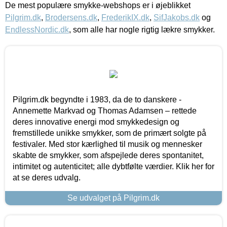
De mest populære smykke-webshops er i øjeblikket
Pilgrim.dk
,
Brodersens.dk
,
FrederikIX.dk
,
SifJakobs.dk
og
EndlessNordic.dk
, som alle har nogle rigtig lækre smykker.
Pilgrim.dk begyndte i 1983, da de to danskere -
Annemette Markvad og Thomas Adamsen – rettede
deres innovative energi mod smykkedesign og
fremstillede unikke smykker, som de primært solgte på
festivaler. Med stor kærlighed til musik og mennesker
skabte de smykker, som afspejlede deres spontanitet,
intimitet og autenticitet; alle dybtfølte værdier. Klik her for
at se deres udvalg.
Se udvalget på Pilgrim.dk