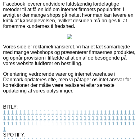
Facebook leverer endvidere fuldstændig fordelagtige
metoder til at få en idé om internet firmaets popularitet. I
øvrigt er der mange shops på nettet hvor man kan levere en
kritik af købsoplevelsen, hvilket desuden må bruges til at
fornemme kundernes tilfredshed.
Vores side er reklamefinansieret. Vi har et tæt samarbejde
med mange webshops og præsenterer firmaernes produkter,
og opnår provision i tilfælde af at en af de besøgende på
vores website fuldfører en bestilling.
Orientering vedrørende varer og internet varehuse i
Danmark opdateres ofte, men vi påtager os intet ansvar for
korrektioner der måtte være realiseret efter seneste
opdatering af vores oplysninger.
BITLY:
1
1
1
1
1
1
1
1
1
1
1
1
1
1
1
1
1
1
1
1
1
1
1
1
1
1
1
1
1
1
1
1
1
1
1
1
1
1
1
1
1
1
1
1
1
1
1
1
1
1
1
1
1
1
1
1
1
1
1
1
1
1
1
1
1
1
1
1
1
1
1
1
1
1
1
1
1
1
1
1
1
1
1
1
1
1
1
1
1
1
1
1
1
1
1
1
1
1
1
1
SPOTIFY: