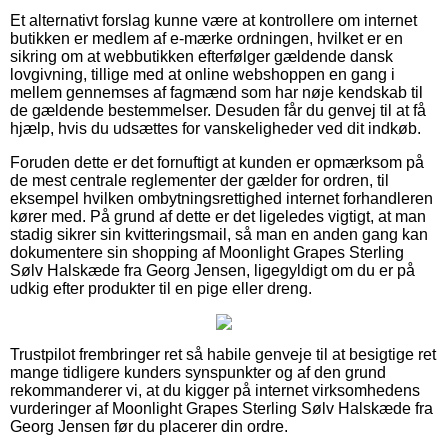
Et alternativt forslag kunne være at kontrollere om internet
butikken er medlem af e-mærke ordningen, hvilket er en
sikring om at webbutikken efterfølger gældende dansk
lovgivning, tillige med at online webshoppen en gang i
mellem gennemses af fagmænd som har nøje kendskab til
de gældende bestemmelser. Desuden får du genvej til at få
hjælp, hvis du udsættes for vanskeligheder ved dit indkøb.
Foruden dette er det fornuftigt at kunden er opmærksom på
de mest centrale reglementer der gælder for ordren, til
eksempel hvilken ombytningsrettighed internet forhandleren
kører med. På grund af dette er det ligeledes vigtigt, at man
stadig sikrer sin kvitteringsmail, så man en anden gang kan
dokumentere sin shopping af Moonlight Grapes Sterling
Sølv Halskæde fra Georg Jensen, ligegyldigt om du er på
udkig efter produkter til en pige eller dreng.
Trustpilot frembringer ret så habile genveje til at besigtige ret
mange tidligere kunders synspunkter og af den grund
rekommanderer vi, at du kigger på internet virksomhedens
vurderinger af Moonlight Grapes Sterling Sølv Halskæde fra
Georg Jensen før du placerer din ordre.