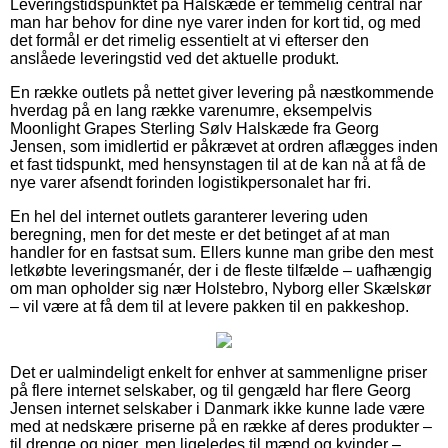
Leveringstidspunktet på Halskæde er temmelig central når
man har behov for dine nye varer inden for kort tid, og med
det formål er det rimelig essentielt at vi efterser den
anslåede leveringstid ved det aktuelle produkt.
En række outlets på nettet giver levering på næstkommende
hverdag på en lang række varenumre, eksempelvis
Moonlight Grapes Sterling Sølv Halskæde fra Georg
Jensen, som imidlertid er påkrævet at ordren aflægges inden
et fast tidspunkt, med hensynstagen til at de kan nå at få de
nye varer afsendt forinden logistikpersonalet har fri.
En hel del internet outlets garanterer levering uden
beregning, men for det meste er det betinget af at man
handler for en fastsat sum. Ellers kunne man gribe den mest
letkøbte leveringsmanér, der i de fleste tilfælde – uafhængig
om man opholder sig nær Holstebro, Nyborg eller Skælskør
– vil være at få dem til at levere pakken til en pakkeshop.
Det er ualmindeligt enkelt for enhver at sammenligne priser
på flere internet selskaber, og til gengæld har flere Georg
Jensen internet selskaber i Danmark ikke kunne lade være
med at nedskære priserne på en række af deres produkter –
til drenge og piger, men ligeledes til mænd og kvinder –