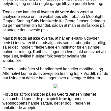
betydeligt, og endda nogle gange tilbyde portofri levering.
Trods dette kan det til hver en tid være tiden værd at
analysere visse online webshops efter rabat på Moonlight
Grapes Sterling Sølv Halskæde fra Georg Jensen forinden
du gennemfører din handel, sådan at man er skråsikker på
at antage den laveste pris.
Man bør trods alt ikke overse, at når en e-butik udbyder
bedst i test varer til en udsalgspris som er ubegribelig billig,
så er det i nogle tilfælde være en indikator for en svindel
online forretning. Kortbestillinger er i hvert fald omfavnet af et
regelsæt, hvilket hjælper folk overfor svindlende
webbutikker.
Generelt anbefaler vi handler med kort eller mobilbetaling.
Alternativt kunne du overveje en løsning fra fx ViaBill, når du
har i sinde at dække betalingen over et længere tidsrum.
Forud for at folk shopper på en Georg Jensen internet
virksomhed kunne de principielt løbe igennem
webshoppens handelsaftale, det er dog i reglen et
omfattende arbejde.