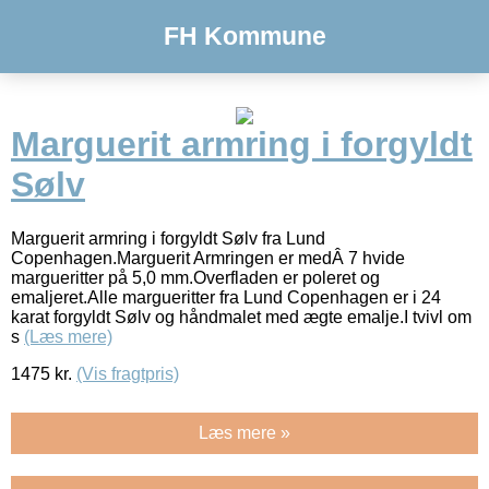
FH Kommune
Marguerit armring i forgyldt
Sølv
Marguerit armring i forgyldt Sølv fra Lund
Copenhagen.Marguerit Armringen er medÂ 7 hvide
margueritter på 5,0 mm.Overfladen er poleret og
emaljeret.Alle margueritter fra Lund Copenhagen er i 24
karat forgyldt Sølv og håndmalet med ægte emalje.I tvivl om
s
(Læs mere)
1475
kr.
(Vis fragtpris)
Læs mere »