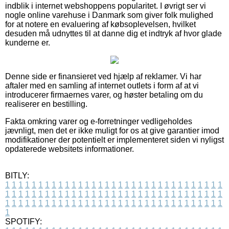
indblik i internet webshoppens popularitet. I øvrigt ser vi
nogle online varehuse i Danmark som giver folk mulighed
for at notere en evaluering af købsoplevelsen, hvilket
desuden må udnyttes til at danne dig et indtryk af hvor glade
kunderne er.
Denne side er finansieret ved hjælp af reklamer. Vi har
aftaler med en samling af internet outlets i form af at vi
introducerer firmaernes varer, og høster betaling om du
realiserer en bestilling.
Fakta omkring varer og e-forretninger vedligeholdes
jævnligt, men det er ikke muligt for os at give garantier imod
modifikationer der potentielt er implementeret siden vi nyligst
opdaterede websitets informationer.
BITLY:
1
1
1
1
1
1
1
1
1
1
1
1
1
1
1
1
1
1
1
1
1
1
1
1
1
1
1
1
1
1
1
1
1
1
1
1
1
1
1
1
1
1
1
1
1
1
1
1
1
1
1
1
1
1
1
1
1
1
1
1
1
1
1
1
1
1
1
1
1
1
1
1
1
1
1
1
1
1
1
1
1
1
1
1
1
1
1
1
1
1
1
1
1
1
1
1
1
1
1
1
SPOTIFY: