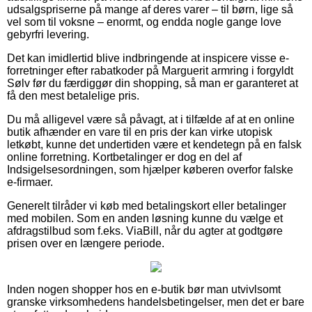
udsalgspriserne på mange af deres varer – til børn, lige så
vel som til voksne – enormt, og endda nogle gange love
gebyrfri levering.
Det kan imidlertid blive indbringende at inspicere visse e-
forretninger efter rabatkoder på Marguerit armring i forgyldt
Sølv før du færdiggør din shopping, så man er garanteret at
få den mest betalelige pris.
Du må alligevel være så påvagt, at i tilfælde af at en online
butik afhænder en vare til en pris der kan virke utopisk
letkøbt, kunne det undertiden være et kendetegn på en falsk
online forretning. Kortbetalinger er dog en del af
Indsigelsesordningen, som hjælper køberen overfor falske
e-firmaer.
Generelt tilråder vi køb med betalingskort eller betalinger
med mobilen. Som en anden løsning kunne du vælge et
afdragstilbud som f.eks. ViaBill, når du agter at godtgøre
prisen over en længere periode.
Inden nogen shopper hos en e-butik bør man utvivlsomt
granske virksomhedens handelsbetingelser, men det er bare