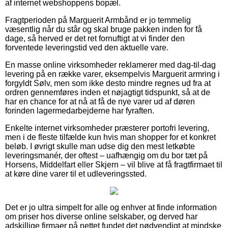
af internet webshoppens bopæl.
Fragtperioden på Marguerit Armbånd er jo temmelig
væsentlig når du står og skal bruge pakken inden for få
dage, så herved er det ret fornuftigt at vi finder den
forventede leveringstid ved den aktuelle vare.
En masse online virksomheder reklamerer med dag-til-dag
levering på en række varer, eksempelvis Marguerit armring i
forgyldt Sølv, men som ikke desto mindre regnes ud fra at
ordren gennemføres inden et nøjagtigt tidspunkt, så at de
har en chance for at nå at få de nye varer ud af døren
forinden lagermedarbejderne har fyraften.
Enkelte internet virksomheder præsterer portofri levering,
men i de fleste tilfælde kun hvis man shopper for et konkret
beløb. I øvrigt skulle man udse dig den mest letkøbte
leveringsmanér, der oftest – uafhængig om du bor tæt på
Horsens, Middelfart eller Skjern – vil blive at få fragtfirmaet til
at køre dine varer til et udleveringssted.
Det er jo ultra simpelt for alle og enhver at finde information
om priser hos diverse online selskaber, og derved har
adskillige firmaer på nettet fundet det nødvendigt at mindske