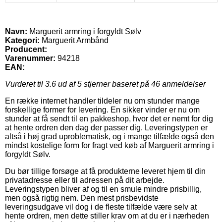
Navn:
Marguerit armring i forgyldt Sølv
Kategori:
Marguerit Armbånd
Producent:
Varenummer:
94218
EAN:
Vurderet til
3.6
ud af 5 stjerner baseret på
46
anmeldelser
En række internet handler tildeler nu om stunder mange
forskellige former for levering. En sikker vinder er nu om
stunder at få sendt til en pakkeshop, hvor det er nemt for dig
at hente ordren den dag der passer dig. Leveringstypen er
altså i høj grad uproblematisk, og i mange tilfælde også den
mindst kostelige form for fragt ved køb af Marguerit armring i
forgyldt Sølv.
Du bør tillige forsøge at få produkterne leveret hjem til din
privatadresse eller til adressen på dit arbejde.
Leveringstypen bliver af og til en smule mindre prisbillig,
men også rigtig nem. Den mest prisbevidste
leveringsudgave vil dog i de fleste tilfælde være selv at
hente ordren, men dette stiller krav om at du er i nærheden