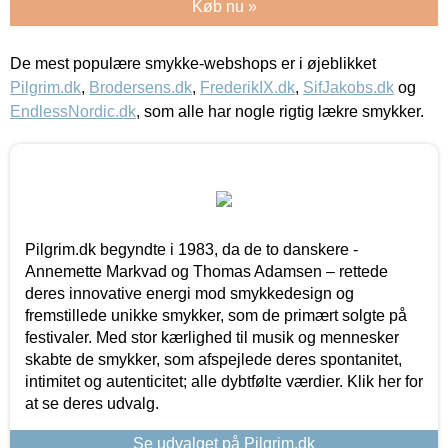
Køb nu »
De mest populære smykke-webshops er i øjeblikket
Pilgrim.dk
,
Brodersens.dk
,
FrederikIX.dk
,
SifJakobs.dk
og
EndlessNordic.dk
, som alle har nogle rigtig lækre smykker.
Pilgrim.dk begyndte i 1983, da de to danskere -
Annemette Markvad og Thomas Adamsen – rettede
deres innovative energi mod smykkedesign og
fremstillede unikke smykker, som de primært solgte på
festivaler. Med stor kærlighed til musik og mennesker
skabte de smykker, som afspejlede deres spontanitet,
intimitet og autenticitet; alle dybtfølte værdier. Klik her for
at se deres udvalg.
Se udvalget på Pilgrim.dk