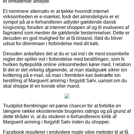
et omfattende arbejde.
Et nemmere alternativ er at tjekke hvorvidt internet
virksomheden er e-mærket, fordi det almindeligvis er et
sympol på at e-forhandleren adlyder gældende dansk
lovgivning, foruden at internet shoppen af og til evalueres af
fagmænd som mestrer de gældende bestemmelser. Dette er
desuden en god mulighed for at få bistand, ifald du bliver
udsat for dilemmaer i forbindelse med dit køb.
Desuden anbefales det at du er sat ind i de mest essentielle
regler der spiller ind i forbindelse med bestillingen, som fx
hvilken byttepolitik online virksomheden kører med. I relation
til det er det virkelig afgørende, at man stadigvæk sikrer sin
kvittering på e-mail, så man i fremtiden kan bekræfte sin
bestilling af Marguerit armring i forgyldt Sølv, uanset om du
skal shoppe til en kvinde eller mand.
Trustpilot frembringer ret pæne chancer for at fortolke en
længere række eksisterende brugeres ratings og på grund af
dette tilråder vi, at du studerer e-forhandlerens kritik af
Marguerit armring i forgyldt Sølv inden du shopper.
Facebook resulterer i endvidere nogle sikre metoder til at få