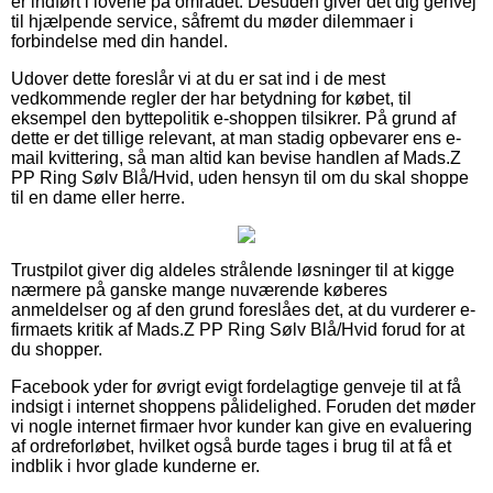
er indført i lovene på området. Desuden giver det dig genvej
til hjælpende service, såfremt du møder dilemmaer i
forbindelse med din handel.
Udover dette foreslår vi at du er sat ind i de mest
vedkommende regler der har betydning for købet, til
eksempel den byttepolitik e-shoppen tilsikrer. På grund af
dette er det tillige relevant, at man stadig opbevarer ens e-
mail kvittering, så man altid kan bevise handlen af Mads.Z
PP Ring Sølv Blå/Hvid, uden hensyn til om du skal shoppe
til en dame eller herre.
Trustpilot giver dig aldeles strålende løsninger til at kigge
nærmere på ganske mange nuværende køberes
anmeldelser og af den grund foreslåes det, at du vurderer e-
firmaets kritik af Mads.Z PP Ring Sølv Blå/Hvid forud for at
du shopper.
Facebook yder for øvrigt evigt fordelagtige genveje til at få
indsigt i internet shoppens pålidelighed. Foruden det møder
vi nogle internet firmaer hvor kunder kan give en evaluering
af ordreforløbet, hvilket også burde tages i brug til at få et
indblik i hvor glade kunderne er.