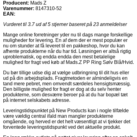
Producent:
Mads Z
Varenummer:
8147310-52
EAN:
Vurderet til
3.7
ud af 5 stjerner baseret på
23
anmeldelser
Mange online forretninger yder nu til dags mange forskellige
muligheder for levering. En af dem der er mest populær er
nu om stunder at få leveret til en pakkeshop, hvor du kan
afhente produkterne når du har tid. Løsningen er altså rigtig
uproblematisk, og endda endda den mest betalelige
mulighed for fragt ved køb af Mads.Z PP Ring Sølv Blå/Hvid.
Du bør tillige udse dig at vælge udbringning til dit hus eller
ud på din arbejdsplads. Fragtmetoden er almindeligvis en
tand mere pebret, men omvendt særdeles hensigtsmæssig.
Den billigste mulighed for fragt er dog at du selv henter
produkterne, som desværre beroer på at du har bopæl tæt
på internet selskabets adresse.
Leveringstidspunktet på New Products kan i nogle tilfælde
være vældig central ifald man mangler produkterne
omgående, og herved er det helt væsentligt at vi tjekker det
forventede leveringstidspunkt ved det aktuelle produkt.