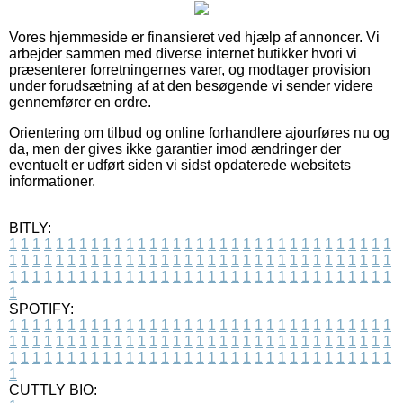
Vores hjemmeside er finansieret ved hjælp af annoncer. Vi
arbejder sammen med diverse internet butikker hvori vi
præsenterer forretningernes varer, og modtager provision
under forudsætning af at den besøgende vi sender videre
gennemfører en ordre.
Orientering om tilbud og online forhandlere ajourføres nu og
da, men der gives ikke garantier imod ændringer der
eventuelt er udført siden vi sidst opdaterede websitets
informationer.
BITLY:
1
1
1
1
1
1
1
1
1
1
1
1
1
1
1
1
1
1
1
1
1
1
1
1
1
1
1
1
1
1
1
1
1
1
1
1
1
1
1
1
1
1
1
1
1
1
1
1
1
1
1
1
1
1
1
1
1
1
1
1
1
1
1
1
1
1
1
1
1
1
1
1
1
1
1
1
1
1
1
1
1
1
1
1
1
1
1
1
1
1
1
1
1
1
1
1
1
1
1
1
SPOTIFY:
1
1
1
1
1
1
1
1
1
1
1
1
1
1
1
1
1
1
1
1
1
1
1
1
1
1
1
1
1
1
1
1
1
1
1
1
1
1
1
1
1
1
1
1
1
1
1
1
1
1
1
1
1
1
1
1
1
1
1
1
1
1
1
1
1
1
1
1
1
1
1
1
1
1
1
1
1
1
1
1
1
1
1
1
1
1
1
1
1
1
1
1
1
1
1
1
1
1
1
1
CUTTLY BIO: