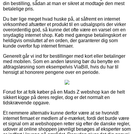
din bestilling, sådan at man er sikret at modtage den mest
betalelige pris.
Du bør lige meget hvad huske på, at såfremt en internet
virksomhed afsætter et produkt til en udsalgspris der virker
overordentlig god, så kunne det ofte være en varsel om en
snydagtig internet shop. Køb med gængse betalingskort er
heldigvis omsluttet af en orden, der garanterer dig som
kunde overfor fup internet firmaer.
Generelt går vi ind for bestillinger med kort eller betalinger
med mobilen. Som en anden løsning bør du benytte en
afdragsløsning som eksempelvis ViaBill, hvis du har til
hensigt at honorere pengene over en periode.
Forud for at folk køber på en Mads Z webshop kan de helt
sikkert kigge på deres regler, dog er det normalt en
tidskrævende opgave.
Et nemmere alternativ kunne derfor være at se hvorvidt
internet firmaet er medlem af e-mærket, fordi det burde være
et signal om at webshoppen retter sig efter de danske regler,
udover at online shoppen jævnligt besøges af eksperter som