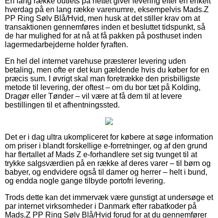
En lang række outlets på nettet giver levering efter en enkelt
hverdag på en lang række varenumre, eksempelvis Mads.Z
PP Ring Sølv Blå/Hvid, men husk at det stiller krav om at
transaktionen gennemføres inden et besluttet tidspunkt, så
de har mulighed for at nå at få pakken på posthuset inden
lagermedarbejderne holder fyraften.
En hel del internet varehuse præsterer levering uden
betaling, men ofte er det kun gældende hvis du køber for en
præcis sum. I øvrigt skal man foretrække den prisbilligste
metode til levering, der oftest – om du bor tæt på Kolding,
Dragør eller Tønder – vil være at få dem til at levere
bestillingen til et afhentningssted.
Det er i dag ultra ukompliceret for købere at søge information
om priser i blandt forskellige e-forretninger, og af den grund
har flertallet af Mads Z e-forhandlere set sig tvunget til at
trykke salgsværdien på en række af deres varer – til børn og
babyer, og endvidere også til damer og herrer – helt i bund,
og endda nogle gange tilbyde portofri levering.
Trods dette kan det immervæk være gunstigt at undersøge et
par internet virksomheder i Danmark efter rabatkoder på
Mads.Z PP Ring Sølv Blå/Hvid forud for at du gennemfører