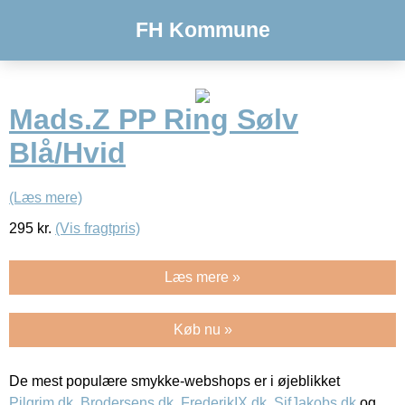
FH Kommune
Mads.Z PP Ring Sølv
Blå/Hvid
(Læs mere)
295
kr.
(Vis fragtpris)
Læs mere »
Køb nu »
De mest populære smykke-webshops er i øjeblikket
Pilgrim.dk
,
Brodersens.dk
,
FrederikIX.dk
,
SifJakobs.dk
og