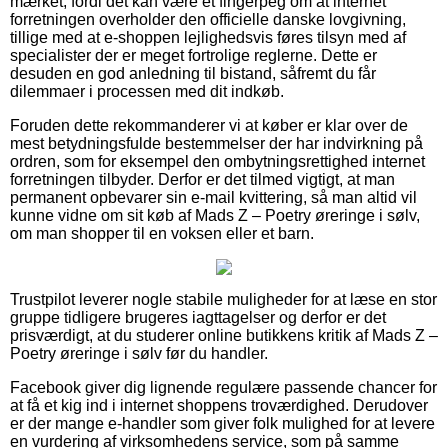
mærket, fordi det kan være et fingerpeg om at internet
forretningen overholder den officielle danske lovgivning,
tillige med at e-shoppen lejlighedsvis føres tilsyn med af
specialister der er meget fortrolige reglerne. Dette er
desuden en god anledning til bistand, såfremt du får
dilemmaer i processen med dit indkøb.
Foruden dette rekommanderer vi at køber er klar over de
mest betydningsfulde bestemmelser der har indvirkning på
ordren, som for eksempel den ombytningsrettighed internet
forretningen tilbyder. Derfor er det tilmed vigtigt, at man
permanent opbevarer sin e-mail kvittering, så man altid vil
kunne vidne om sit køb af Mads Z – Poetry øreringe i sølv,
om man shopper til en voksen eller et barn.
Trustpilot leverer nogle stabile muligheder for at læse en stor
gruppe tidligere brugeres iagttagelser og derfor er det
prisværdigt, at du studerer online butikkens kritik af Mads Z –
Poetry øreringe i sølv før du handler.
Facebook giver dig lignende regulære passende chancer for
at få et kig ind i internet shoppens troværdighed. Derudover
er der mange e-handler som giver folk mulighed for at levere
en vurdering af virksomhedens service, som på samme