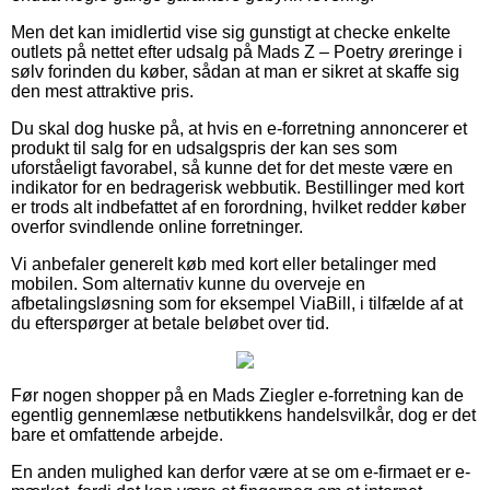
Men det kan imidlertid vise sig gunstigt at checke enkelte
outlets på nettet efter udsalg på Mads Z – Poetry øreringe i
sølv forinden du køber, sådan at man er sikret at skaffe sig
den mest attraktive pris.
Du skal dog huske på, at hvis en e-forretning annoncerer et
produkt til salg for en udsalgspris der kan ses som
uforståeligt favorabel, så kunne det for det meste være en
indikator for en bedragerisk webbutik. Bestillinger med kort
er trods alt indbefattet af en forordning, hvilket redder køber
overfor svindlende online forretninger.
Vi anbefaler generelt køb med kort eller betalinger med
mobilen. Som alternativ kunne du overveje en
afbetalingsløsning som for eksempel ViaBill, i tilfælde af at
du efterspørger at betale beløbet over tid.
Før nogen shopper på en Mads Ziegler e-forretning kan de
egentlig gennemlæse netbutikkens handelsvilkår, dog er det
bare et omfattende arbejde.
En anden mulighed kan derfor være at se om e-firmaet er e-