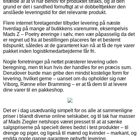
tilfælde af at vi har behov for produktet straks, og af den
grund er det i sandhed fornuftigt at vi dobbelttjekker den
anslåede leveringstid for det relevante produkt.
Flere internet foretagender tilbyder levering på næste
hverdag på mange af butikkens varenumre, eksempelvis
Mads Z – Poetry øreringe i sølv, men vær påpasselig da det
er regnet ud fra at bestillingen placeres før et bestemt
tidspunkt, således at de garanteret kan nå at få de nye varer
pakket inden logistikmedarbejderne får fri.
Nogle forretninger på nettet præsterer levering uden
beregning, men tit kun hvis der handles for en præcis sum.
Derudover burde man gribe den mindst kostelige form for
levering, hvilket gerne – uanset om du opholder sig nær
Viborg, Rønne eller Bramming – er at få dem til at levere
dine varer til en pakkeshop.
Det er i dag usædvanlig simpelt for os alle at sammenligne
priser i blandt diverse online selskaber, og til tak har masser
af Mads Ziegler netshops været presset til at at sænke
salgspriserne på specielt deres bedst i test produkter – til
drenge og piger, og ligeså til mænd og kvinder – markant, og
endda nogle gange garantere gebyrfri levering.