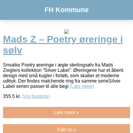
FH Kommune
Mads Z – Poetry øreringe i
sølv
Smukke Poetry øreringe i ægte sterlingsølv fra Mads
Zieglers kollektion “Silver Label”. Øreringene har et åbent
design med små kugler i forløb, som skaber et moderne
udtryk. Der findes matchende ring fra samme serieSilver
Label serien passer til alle begi
(Læs mere)
355.5
kr.
(Vis fragtpris)
Læs mere »
Køb nu »