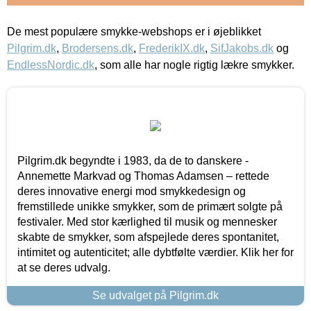
De mest populære smykke-webshops er i øjeblikket
Pilgrim.dk
,
Brodersens.dk
,
FrederikIX.dk
,
SifJakobs.dk
og
EndlessNordic.dk
, som alle har nogle rigtig lækre smykker.
Pilgrim.dk begyndte i 1983, da de to danskere -
Annemette Markvad og Thomas Adamsen – rettede
deres innovative energi mod smykkedesign og
fremstillede unikke smykker, som de primært solgte på
festivaler. Med stor kærlighed til musik og mennesker
skabte de smykker, som afspejlede deres spontanitet,
intimitet og autenticitet; alle dybtfølte værdier. Klik her for
at se deres udvalg.
Se udvalget på Pilgrim.dk