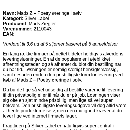
Navn:
Mads Z – Poetry øreringe i sølv
Kategori:
Silver Label
Producent:
Mads Ziegler
Varenummer:
2110043
EAN:
Vurderet til
3.6
ud af 5 stjerner baseret på
5
anmeldelser
En lang række firmaer på nettet tildeler heldigvis alverdens
leveringsløsninger. En af de populære er i øjeblikket
afhentningssteder, og så afhenter du blot din bestilling når
du har tid. Løsningen er nemlig særligt hensigtsmæssig,
samt desuden endda den prisbilligste form for levering ved
køb af Mads Z – Poetry øreringe i sølv.
Du burde lige så vel udse dig at bestille varerne til levering
til din privatbolig eller til når du er på job. Løsningen viser
sig ofte en sjat mindre prisbillig, men lige så vel super
bekvem. Den prisbilligste leveringsudgave vil dog altid være
at hente produkterne selv, men den mulighed kræver at du
lever lige ved internet firmaets lager.
Fragttiden på Silver Label er naturligvis super central i