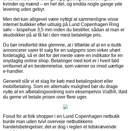
kvinder og mænd – en hel del, og endda nogle gange yde
levering uden gebyr.
Men det kan alligevel være nyttigt at sammenligne visse
internet butikker efter udsalg på Lund Copenhagen Ring
sølv – bispehue 3,5 mm inden du bestiller, sådan at man er
skudsikker på at få fat i den mest betalelige pris.
Du bør imidlertid ikke glemme, at i tilfælde af at en e-butik
annoncerer varer til salg for en salgspris som virker uhørt
fordelagtig, så er det for det meste være en indikator for en
snydagtig online shop. Betalinger med kort er i hvert fald
omfavnet af en bestemmelse, som værner os imod uærlige
e-handler.
Generelt slår vi et slag for køb med betalingskort eller
mobilbetaling. Som en alternativ mulighed bør du drage
nytte af en afbetalingsordning som eksempelvis ViaBill, ifald
du gerne vil betale prisen over flere uger.
Forud for at folk shopper i en Lund Copenhagen netbutik
burde man uden tvivl overveje netbutikkens
handelsbetingelser, det er dog i reglen et tidskrævende