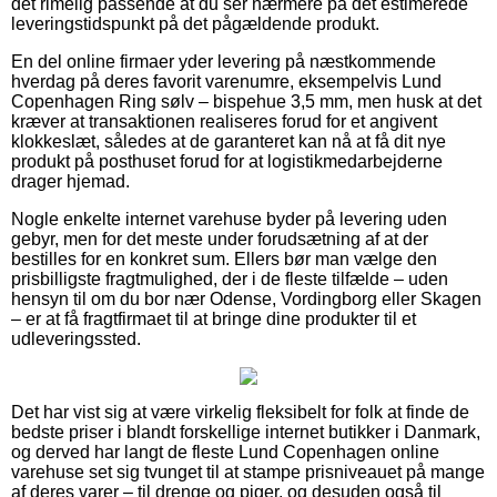
det rimelig passende at du ser nærmere på det estimerede
leveringstidspunkt på det pågældende produkt.
En del online firmaer yder levering på næstkommende
hverdag på deres favorit varenumre, eksempelvis Lund
Copenhagen Ring sølv – bispehue 3,5 mm, men husk at det
kræver at transaktionen realiseres forud for et angivent
klokkeslæt, således at de garanteret kan nå at få dit nye
produkt på posthuset forud for at logistikmedarbejderne
drager hjemad.
Nogle enkelte internet varehuse byder på levering uden
gebyr, men for det meste under forudsætning af at der
bestilles for en konkret sum. Ellers bør man vælge den
prisbilligste fragtmulighed, der i de fleste tilfælde – uden
hensyn til om du bor nær Odense, Vordingborg eller Skagen
– er at få fragtfirmaet til at bringe dine produkter til et
udleveringssted.
Det har vist sig at være virkelig fleksibelt for folk at finde de
bedste priser i blandt forskellige internet butikker i Danmark,
og derved har langt de fleste Lund Copenhagen online
varehuse set sig tvunget til at stampe prisniveauet på mange
af deres varer – til drenge og piger, og desuden også til