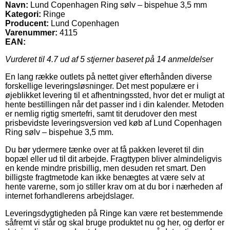
Navn:
Lund Copenhagen Ring sølv – bispehue 3,5 mm
Kategori:
Ringe
Producent:
Lund Copenhagen
Varenummer:
4115
EAN:
Vurderet til
4.7
ud af 5 stjerner baseret på
14
anmeldelser
En lang række outlets på nettet giver efterhånden diverse
forskellige leveringsløsninger. Det mest populære er i
øjeblikket levering til et afhentningssted, hvor det er muligt at
hente bestillingen når det passer ind i din kalender. Metoden
er nemlig rigtig smertefri, samt tit derudover den mest
prisbevidste leveringsversion ved køb af Lund Copenhagen
Ring sølv – bispehue 3,5 mm.
Du bør ydermere tænke over at få pakken leveret til din
bopæl eller ud til dit arbejde. Fragttypen bliver almindeligvis
en kende mindre prisbillig, men desuden ret smart. Den
billigste fragtmetode kan ikke benægtes at være selv at
hente varerne, som jo stiller krav om at du bor i nærheden af
internet forhandlerens arbejdslager.
Leveringsdygtigheden på Ringe kan være ret bestemmende
såfremt vi står og skal bruge produktet nu og her, og derfor er