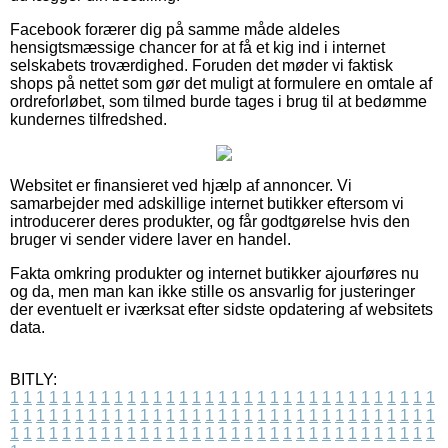
Facebook forærer dig på samme måde aldeles
hensigtsmæssige chancer for at få et kig ind i internet
selskabets troværdighed. Foruden det møder vi faktisk
shops på nettet som gør det muligt at formulere en omtale af
ordreforløbet, som tilmed burde tages i brug til at bedømme
kundernes tilfredshed.
Websitet er finansieret ved hjælp af annoncer. Vi
samarbejder med adskillige internet butikker eftersom vi
introducerer deres produkter, og får godtgørelse hvis den
bruger vi sender videre laver en handel.
Fakta omkring produkter og internet butikker ajourføres nu
og da, men man kan ikke stille os ansvarlig for justeringer
der eventuelt er iværksat efter sidste opdatering af websitets
data.
BITLY:
1
1
1
1
1
1
1
1
1
1
1
1
1
1
1
1
1
1
1
1
1
1
1
1
1
1
1
1
1
1
1
1
1
1
1
1
1
1
1
1
1
1
1
1
1
1
1
1
1
1
1
1
1
1
1
1
1
1
1
1
1
1
1
1
1
1
1
1
1
1
1
1
1
1
1
1
1
1
1
1
1
1
1
1
1
1
1
1
1
1
1
1
1
1
1
1
1
1
1