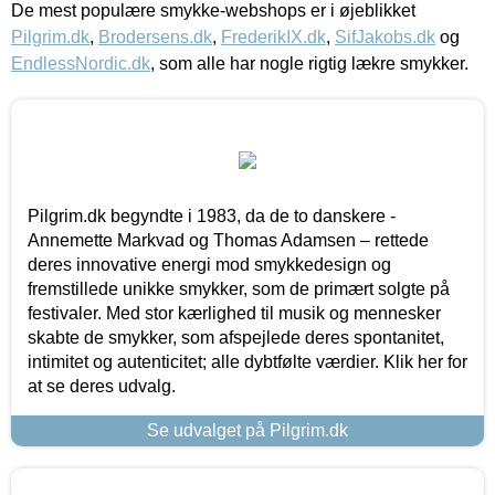
De mest populære smykke-webshops er i øjeblikket
Pilgrim.dk
,
Brodersens.dk
,
FrederikIX.dk
,
SifJakobs.dk
og
EndlessNordic.dk
, som alle har nogle rigtig lækre smykker.
Pilgrim.dk begyndte i 1983, da de to danskere -
Annemette Markvad og Thomas Adamsen – rettede
deres innovative energi mod smykkedesign og
fremstillede unikke smykker, som de primært solgte på
festivaler. Med stor kærlighed til musik og mennesker
skabte de smykker, som afspejlede deres spontanitet,
intimitet og autenticitet; alle dybtfølte værdier. Klik her for
at se deres udvalg.
Se udvalget på Pilgrim.dk