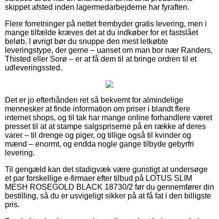
skippet afsted inden lagermedarbejderne har fyraften.
Flere forretninger på nettet frembyder gratis levering, men i
mange tilfælde kræves det at du indkøber for et fastslået
beløb. I øvrigt bør du snuppe den mest letkøbte
leveringstype, der gerne – uanset om man bor nær Randers,
Thisted eller Sorø – er at få dem til at bringe ordren til et
udleveringssted.
Det er jo efterhånden ret så bekvemt for almindelige
mennesker at finde information om priser i blandt flere
internet shops, og til tak har mange online forhandlere været
presset til at at stampe salgspriserne på en række af deres
varer – til drenge og piger, og tillige også til kvinder og
mænd – enormt, og endda nogle gange tilbyde gebyrfri
levering.
Til gengæld kan det stadigvæk være gunstigt at undersøge
et par forskellige e-firmaer efter tilbud på LOTUS SLIM
MESH ROSEGOLD BLACK 18730/2 før du gennemfører din
bestilling, så du er usvigeligt sikker på at få fat i den billigste
pris.