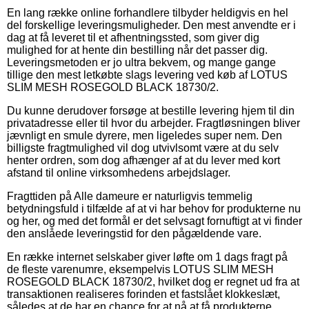
En lang række online forhandlere tilbyder heldigvis en hel
del forskellige leveringsmuligheder. Den mest anvendte er i
dag at få leveret til et afhentningssted, som giver dig
mulighed for at hente din bestilling når det passer dig.
Leveringsmetoden er jo ultra bekvem, og mange gange
tillige den mest letkøbte slags levering ved køb af LOTUS
SLIM MESH ROSEGOLD BLACK 18730/2.
Du kunne derudover forsøge at bestille levering hjem til din
privatadresse eller til hvor du arbejder. Fragtløsningen bliver
jævnligt en smule dyrere, men ligeledes super nem. Den
billigste fragtmulighed vil dog utvivlsomt være at du selv
henter ordren, som dog afhænger af at du lever med kort
afstand til online virksomhedens arbejdslager.
Fragttiden på Alle dameure er naturligvis temmelig
betydningsfuld i tilfælde af at vi har behov for produkterne nu
og her, og med det formål er det selvsagt fornuftigt at vi finder
den anslåede leveringstid for den pågældende vare.
En række internet selskaber giver løfte om 1 dags fragt på
de fleste varenumre, eksempelvis LOTUS SLIM MESH
ROSEGOLD BLACK 18730/2, hvilket dog er regnet ud fra at
transaktionen realiseres forinden et fastslået klokkeslæt,
således at de har en chance for at nå at få produkterne