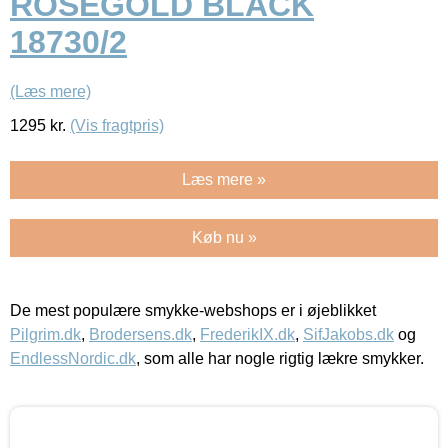
ROSEGOLD BLACK
18730/2
(Læs mere)
1295
kr.
(Vis fragtpris)
Læs mere »
Køb nu »
De mest populære smykke-webshops er i øjeblikket
Pilgrim.dk
,
Brodersens.dk
,
FrederikIX.dk
,
SifJakobs.dk
og
EndlessNordic.dk
, som alle har nogle rigtig lækre smykker.