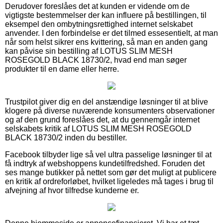
Derudover foreslåes det at kunden er vidende om de
vigtigste bestemmelser der kan influere på bestillingen, til
eksempel den ombytningsrettighed internet selskabet
anvender. I den forbindelse er det tilmed essesentielt, at man
når som helst sikrer ens kvittering, så man en anden gang
kan påvise sin bestilling af LOTUS SLIM MESH
ROSEGOLD BLACK 18730/2, hvad end man søger
produkter til en dame eller herre.
Trustpilot giver dig en del anstændige løsninger til at blive
klogere på diverse nuværende konsumenters observationer
og af den grund foreslåes det, at du gennemgår internet
selskabets kritik af LOTUS SLIM MESH ROSEGOLD
BLACK 18730/2 inden du bestiller.
Facebook tilbyder lige så vel ultra passelige løsninger til at
få indtryk af webshoppens kundetilfredshed. Foruden det
ses mange butikker på nettet som gør det muligt at publicere
en kritik af ordreforløbet, hvilket ligeledes må tages i brug til
afvejning af hvor tilfredse kunderne er.