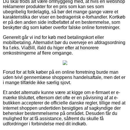
Du skal trods alt være omhyggelig med, at hvis en webshop
reklamerer produkter for en pris som kan ses som
ubegribelig fordelagtig, så bør det mange gange være et
karakteristika der viser en bedragerisk e-forhandler. Kortkøb
er på den anden side indbefattet af en bestemmelse, som
beskytter dig som køber overfor falske online forretninger.
Generelt går vi ind for køb med betalingskort eller
mobilbetaling. Alternativt bør du overveje en afdragsordning
fra f.eks. ViaBill, ifald du higer efter at honorere
omkostningerne af flere omgange.
Forud for at folk køber på en online forretning burde man
uden tvivl gennemlæse shoppens handelsaftale, men det er
i mange tilfælde ikke særlig sjovt.
Et andet alternativ kunne være at kigge om e-firmaet er e-
mærke tilsluttet, eftersom det ofte er en påvisning af at e-
butikken accepterer de officielle danske regler, tillige med at
internet shoppen undertiden besigtiges af sagkyndige der
behersker bestemmelserne på området. Desuden får du
mulighed for at få assistance, såfremt du skulle få
udfordringer i forbindelse med dit indkøb.