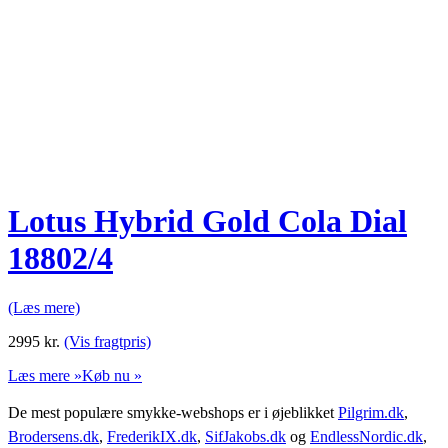
Lotus Hybrid Gold Cola Dial
18802/4
(Læs mere)
2995
kr.
(Vis fragtpris)
Læs mere »
Køb nu »
De mest populære smykke-webshops er i øjeblikket
Pilgrim.dk
,
Brodersens.dk
,
FrederikIX.dk
,
SifJakobs.dk
og
EndlessNordic.dk
,