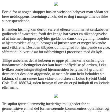
Forud for at nogen shopper hos en webshop behøver man sådan set
bese netshoppens forretningsvilkår, det er dog i mange tilfælde ikke
super spændende.
En anden løsning kan derfor være at efterse om internet selskabet er
godkendt af e-mærket, fordi det længe har været en tilkendegivelse
af at internet shoppen opfylder gældende dansk lovgivning, foruden
at hjemmesiden af og til besøges af jurister som er meget bekendte
med vilkårene. Desuden tilbydes du mulighed for hjælpende service,
såfremt du bliver udsat for udfordringer i processen med dit køb.
Tillige anbefales det at køberen er oppe på mærkerne omkring de
fundamentale betingelser der kan have indflydelse på ordren, f.eks.
hvilken ombytningsrettighed hjemmesiden benytter. På grund af
dette er det desuden afgørende, at man når som helst beholder sin
faktura, så man senere kan vidne om ordren af Lotus Hybrid Gold
Cola Dial 18802/4, uden hensyn til om du er på indkøb til en kvinde
eller mand.
Trustpilot fører til temmelig hæderlige muligheder for at
gennemstøve en hel del forhenværende konsumenters opfattelser og