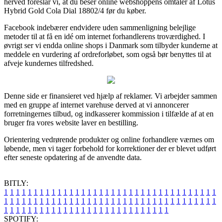
herved foreslår vi, at du beser online webshoppens omtaler af Lotus
Hybrid Gold Cola Dial 18802/4 før du køber.
Facebook indebærer endvidere uden sammenligning belejlige
metoder til at få en idé om internet forhandlerens troværdighed. I
øvrigt ser vi endda online shops i Danmark som tilbyder kunderne at
meddele en vurdering af ordreforløbet, som også bør benyttes til at
afveje kundernes tilfredshed.
Denne side er finansieret ved hjælp af reklamer. Vi arbejder sammen
med en gruppe af internet varehuse derved at vi annoncerer
forretningernes tilbud, og indkasserer kommission i tilfælde af at en
bruger fra vores website laver en bestilling.
Orientering vedrørende produkter og online forhandlere værnes om
løbende, men vi tager forbehold for korrektioner der er blevet udført
efter seneste opdatering af de anvendte data.
BITLY:
1
1
1
1
1
1
1
1
1
1
1
1
1
1
1
1
1
1
1
1
1
1
1
1
1
1
1
1
1
1
1
1
1
1
1
1
1
1
1
1
1
1
1
1
1
1
1
1
1
1
1
1
1
1
1
1
1
1
1
1
1
1
1
1
1
1
1
1
1
1
1
1
1
1
1
1
1
1
1
1
1
1
1
1
1
1
1
1
1
1
1
1
1
1
1
1
1
1
1
1
SPOTIFY: