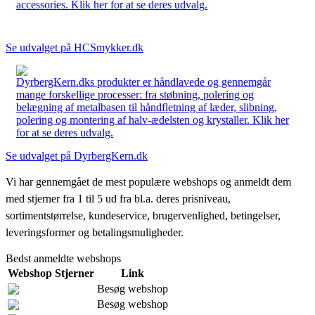
accessories. Klik her for at se deres udvalg.
Se udvalget på HCSmykker.dk
DyrbergKern.dks produkter er håndlavede og gennemgår
mange forskellige processer: fra støbning, polering og
belægning af metalbasen til håndfletning af læder, slibning,
polering og montering af halv-ædelsten og krystaller. Klik her
for at se deres udvalg.
Se udvalget på DyrbergKern.dk
Vi har gennemgået de mest populære webshops og anmeldt dem
med stjerner fra 1 til 5 ud fra bl.a. deres prisniveau,
sortimentstørrelse, kundeservice, brugervenlighed, betingelser,
leveringsformer og betalingsmuligheder.
Bedst anmeldte webshops
Webshop
Stjerner
Link
Besøg webshop
Besøg webshop