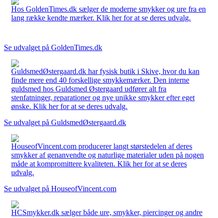
Hos GoldenTimes.dk sælger de moderne smykker og ure fra en
lang række kendte mærker. Klik her for at se deres udvalg.
Se udvalget på GoldenTimes.dk
GuldsmedØstergaard.dk har fysisk butik i Skive, hvor du kan
finde mere end 40 forskellige smykkemærker. Den interne
guldsmed hos Guldsmed Østergaard udfører alt fra
stenfatninger, reparationer og nye unikke smykker efter eget
ønske. Klik her for at se deres udvalg.
Se udvalget på GuldsmedØstergaard.dk
HouseofVincent.com producerer langt størstedelen af deres
smykker af genanvendte og naturlige materialer uden på nogen
måde at kompromittere kvaliteten. Klik her for at se deres
udvalg.
Se udvalget på HouseofVincent.com
HCSmykker.dk sælger både ure, smykker, piercinger og andre