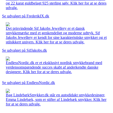
og 22 karat guldbelagt 925 sterling sølv. Klik her for at se deres
udvalg.
Se udvalget på FrederikIX.dk
Det prisvindende Sif Jakobs Jewellery er et dansk
smykkemærke med et genkendeligt og moderne udtryk. Sif
Jakobs Jewellery er kendt for sine karakteristiske smykker og et
stilsikkert univers. Klik her for at se deres udvalg.
Se udvalget på SifJakobs.dk
EndlessNordic.dk er et eksklusivt nordisk smykkebrand med
verdensomspændende succes skabt af anderkendte danske
designere. Klik her for at se deres udvalg.
Se udvalget på EndlessNordic.dk
Bag LindebækSmykker.dk står en autodidakt smykkedesinger,
Emma Lindebæk, som er stifter af Lindebæk smykker. Klik her
for at se deres udvalg.