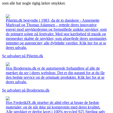
som alle har nogle rigtig lækre smykker.
Pilgrim.dk begyndte i 1983, da de to danskere - Annemette
Markvad og Thomas Adamsen – rettede deres innovative
energi mod smykkedesign og fremstillede unikke smykker, som
de primært solgte på festivaler. Med stor kærlighed til musik og
mennesker skabte de smykker, som afspejlede deres spontanitet,
intimitet og autenticitet; alle dybtfølte værdier. Klik her for at se
deres udvalg.
Se udvalget på Pilgrim.dk
Hos Brodersens.dk er de autoriserede forhandlere af alle de
mærker du ser i deres webshop. Det er din garanti for at du får
den bedste service og de originale produkter. Klik her for at se
deres udvalg.
Se udvalget på Brodersens.dk
Hos FrederikIX.dk stræber de altid efter at bruge de bedste
materialer, og de går ikke på kompromis med deres kvalitet.
Alle smykker er derfor lavet i 100% recycled 925 Sterling sølv