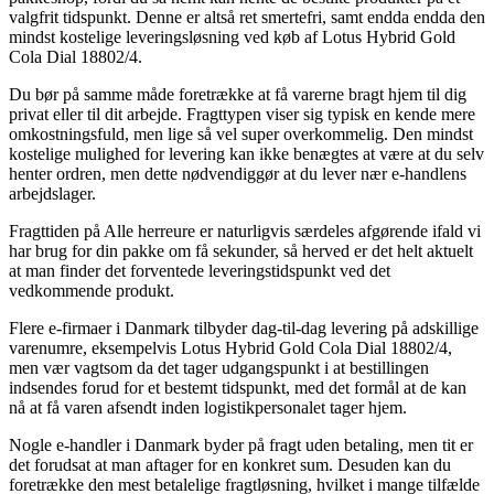
valgfrit tidspunkt. Denne er altså ret smertefri, samt endda endda den
mindst kostelige leveringsløsning ved køb af Lotus Hybrid Gold
Cola Dial 18802/4.
Du bør på samme måde foretrække at få varerne bragt hjem til dig
privat eller til dit arbejde. Fragttypen viser sig typisk en kende mere
omkostningsfuld, men lige så vel super overkommelig. Den mindst
kostelige mulighed for levering kan ikke benægtes at være at du selv
henter ordren, men dette nødvendiggør at du lever nær e-handlens
arbejdslager.
Fragttiden på Alle herreure er naturligvis særdeles afgørende ifald vi
har brug for din pakke om få sekunder, så herved er det helt aktuelt
at man finder det forventede leveringstidspunkt ved det
vedkommende produkt.
Flere e-firmaer i Danmark tilbyder dag-til-dag levering på adskillige
varenumre, eksempelvis Lotus Hybrid Gold Cola Dial 18802/4,
men vær vagtsom da det tager udgangspunkt i at bestillingen
indsendes forud for et bestemt tidspunkt, med det formål at de kan
nå at få varen afsendt inden logistikpersonalet tager hjem.
Nogle e-handler i Danmark byder på fragt uden betaling, men tit er
det forudsat at man aftager for en konkret sum. Desuden kan du
foretrække den mest betalelige fragtløsning, hvilket i mange tilfælde