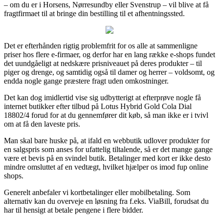
– om du er i Horsens, Nørresundby eller Svenstrup – vil blive at få
fragtfirmaet til at bringe din bestilling til et afhentningssted.
Det er efterhånden rigtig problemfrit for os alle at sammenligne
priser hos flere e-firmaer, og derfor har en lang række e-shops fundet
det uundgåeligt at nedskære prisniveauet på deres produkter – til
piger og drenge, og samtidig også til damer og herrer – voldsomt, og
endda nogle gange præstere fragt uden omkostninger.
Det kan dog imidlertid vise sig udbytterigt at efterprøve nogle få
internet butikker efter tilbud på Lotus Hybrid Gold Cola Dial
18802/4 forud for at du gennemfører dit køb, så man ikke er i tvivl
om at få den laveste pris.
Man skal bare huske på, at ifald en webbutik udlover produkter for
en salgspris som anses for ufattelig tiltalende, så er det mange gange
være et bevis på en svindel butik. Betalinger med kort er ikke desto
mindre omsluttet af en vedtægt, hvilket hjælper os imod fup online
shops.
Generelt anbefaler vi kortbetalinger eller mobilbetaling. Som
alternativ kan du overveje en løsning fra f.eks. ViaBill, forudsat du
har til hensigt at betale pengene i flere bidder.