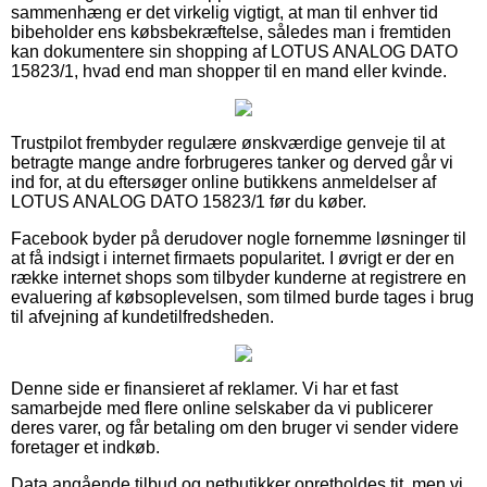
sammenhæng er det virkelig vigtigt, at man til enhver tid
bibeholder ens købsbekræftelse, således man i fremtiden
kan dokumentere sin shopping af LOTUS ANALOG DATO
15823/1, hvad end man shopper til en mand eller kvinde.
Trustpilot frembyder regulære ønskværdige genveje til at
betragte mange andre forbrugeres tanker og derved går vi
ind for, at du eftersøger online butikkens anmeldelser af
LOTUS ANALOG DATO 15823/1 før du køber.
Facebook byder på derudover nogle fornemme løsninger til
at få indsigt i internet firmaets popularitet. I øvrigt er der en
række internet shops som tilbyder kunderne at registrere en
evaluering af købsoplevelsen, som tilmed burde tages i brug
til afvejning af kundetilfredsheden.
Denne side er finansieret af reklamer. Vi har et fast
samarbejde med flere online selskaber da vi publicerer
deres varer, og får betaling om den bruger vi sender videre
foretager et indkøb.
Data angående tilbud og netbutikker opretholdes tit, men vi