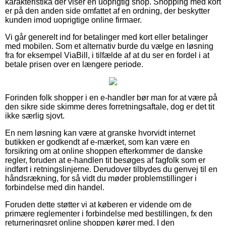
karakteristika der viser en uoprigtig shop. Shopping med kort
er på den anden side omfattet af en ordning, der beskytter
kunden imod uoprigtige online firmaer.
Vi går generelt ind for betalinger med kort eller betalinger
med mobilen. Som et alternativ burde du vælge en løsning
fra for eksempel ViaBill, i tilfælde af at du ser en fordel i at
betale prisen over en længere periode.
Forinden folk shopper i en e-handler bør man for at være på
den sikre side skimme deres forretningsaftale, dog er det tit
ikke særlig sjovt.
En nem løsning kan være at granske hvorvidt internet
butikken er godkendt af e-mærket, som kan være en
forsikring om at online shoppen efterkommer de danske
regler, foruden at e-handlen tit besøges af fagfolk som er
indført i retningslinjerne. Derudover tilbydes du genvej til en
håndsrækning, for så vidt du møder problemstillinger i
forbindelse med din handel.
Foruden dette støtter vi at køberen er vidende om de
primære reglementer i forbindelse med bestillingen, fx den
returneringsret online shoppen kører med. I den