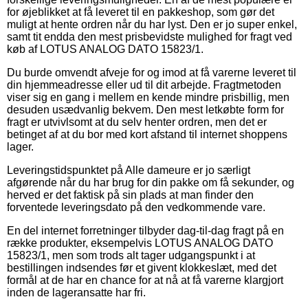
for øjeblikket at få leveret til en pakkeshop, som gør det
muligt at hente ordren når du har lyst. Den er jo super enkel,
samt tit endda den mest prisbevidste mulighed for fragt ved
køb af LOTUS ANALOG DATO 15823/1.
Du burde omvendt afveje for og imod at få varerne leveret til
din hjemmeadresse eller ud til dit arbejde. Fragtmetoden
viser sig en gang i mellem en kende mindre prisbillig, men
desuden usædvanlig bekvem. Den mest letkøbte form for
fragt er utvivlsomt at du selv henter ordren, men det er
betinget af at du bor med kort afstand til internet shoppens
lager.
Leveringstidspunktet på Alle dameure er jo særligt
afgørende når du har brug for din pakke om få sekunder, og
herved er det faktisk på sin plads at man finder den
forventede leveringsdato på den vedkommende vare.
En del internet forretninger tilbyder dag-til-dag fragt på en
række produkter, eksempelvis LOTUS ANALOG DATO
15823/1, men som trods alt tager udgangspunkt i at
bestillingen indsendes før et givent klokkeslæt, med det
formål at de har en chance for at nå at få varerne klargjort
inden de lageransatte har fri.