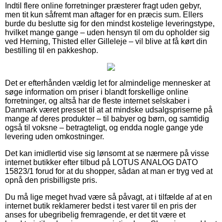
Indtil flere online forretninger præsterer fragt uden gebyr,
men tit kun såfremt man aftager for en præcis sum. Ellers
burde du beslutte sig for den mindst kostelige leveringstype,
hvilket mange gange – uden hensyn til om du opholder sig
ved Herning, Thisted eller Gilleleje – vil blive at få kørt din
bestilling til en pakkeshop.
Det er efterhånden vældig let for almindelige mennesker at
søge information om priser i blandt forskellige online
forretninger, og altså har de fleste internet selskaber i
Danmark været presset til at at mindske udsalgspriserne på
mange af deres produkter – til babyer og børn, og samtidig
også til voksne – betragteligt, og endda nogle gange yde
levering uden omkostninger.
Det kan imidlertid vise sig lønsomt at se nærmere på visse
internet butikker efter tilbud på LOTUS ANALOG DATO
15823/1 forud for at du shopper, sådan at man er tryg ved at
opnå den prisbilligste pris.
Du må lige meget hvad være så påvagt, at i tilfælde af at en
internet butik reklamerer bedst i test varer til en pris der
anses for ubegribelig fremragende, er det tit være et