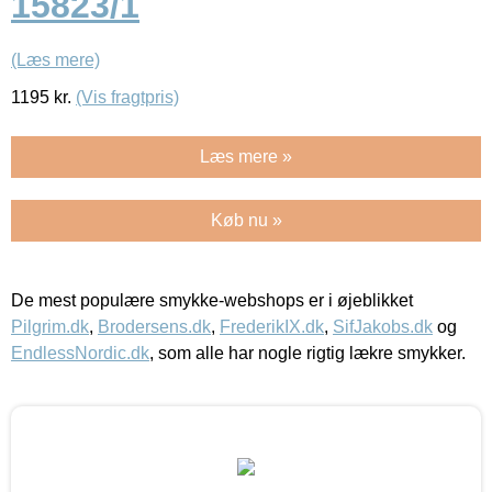
15823/1
(Læs mere)
1195
kr.
(Vis fragtpris)
Læs mere »
Køb nu »
De mest populære smykke-webshops er i øjeblikket
Pilgrim.dk
,
Brodersens.dk
,
FrederikIX.dk
,
SifJakobs.dk
og
EndlessNordic.dk
, som alle har nogle rigtig lækre smykker.