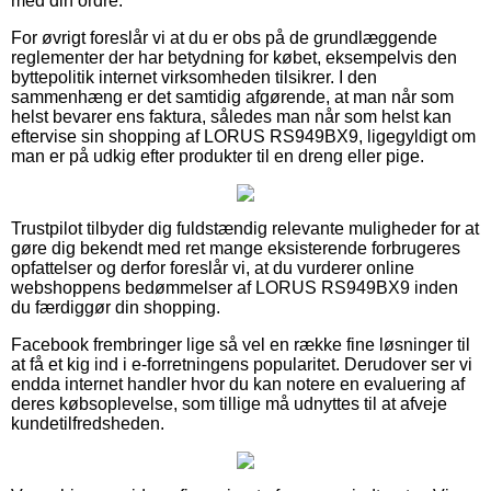
med din ordre.
For øvrigt foreslår vi at du er obs på de grundlæggende
reglementer der har betydning for købet, eksempelvis den
byttepolitik internet virksomheden tilsikrer. I den
sammenhæng er det samtidig afgørende, at man når som
helst bevarer ens faktura, således man når som helst kan
eftervise sin shopping af LORUS RS949BX9, ligegyldigt om
man er på udkig efter produkter til en dreng eller pige.
Trustpilot tilbyder dig fuldstændig relevante muligheder for at
gøre dig bekendt med ret mange eksisterende forbrugeres
opfattelser og derfor foreslår vi, at du vurderer online
webshoppens bedømmelser af LORUS RS949BX9 inden
du færdiggør din shopping.
Facebook frembringer lige så vel en række fine løsninger til
at få et kig ind i e-forretningens popularitet. Derudover ser vi
endda internet handler hvor du kan notere en evaluering af
deres købsoplevelse, som tillige må udnyttes til at afveje
kundetilfredsheden.