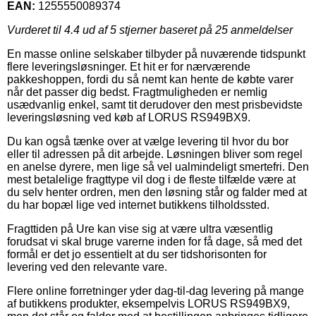
EAN:
1255550089374
Vurderet til
4.4
ud af 5 stjerner baseret på
25
anmeldelser
En masse online selskaber tilbyder på nuværende tidspunkt
flere leveringsløsninger. Et hit er for nærværende
pakkeshoppen, fordi du så nemt kan hente de købte varer
når det passer dig bedst. Fragtmuligheden er nemlig
usædvanlig enkel, samt tit derudover den mest prisbevidste
leveringsløsning ved køb af LORUS RS949BX9.
Du kan også tænke over at vælge levering til hvor du bor
eller til adressen på dit arbejde. Løsningen bliver som regel
en anelse dyrere, men lige så vel ualmindeligt smertefri. Den
mest betalelige fragttype vil dog i de fleste tilfælde være at
du selv henter ordren, men den løsning står og falder med at
du har bopæl lige ved internet butikkens tilholdssted.
Fragttiden på Ure kan vise sig at være ultra væsentlig
forudsat vi skal bruge varerne inden for få dage, så med det
formål er det jo essentielt at du ser tidshorisonten for
levering ved den relevante vare.
Flere online forretninger yder dag-til-dag levering på mange
af butikkens produkter, eksempelvis LORUS RS949BX9,