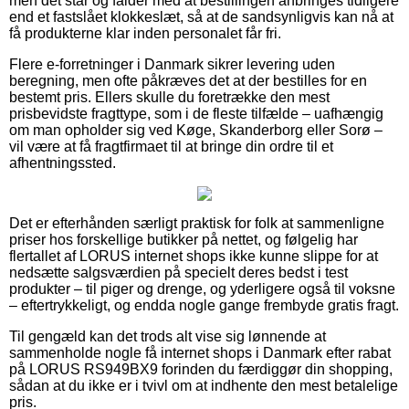
men det står og falder med at bestillingen anbringes tidligere
end et fastslået klokkeslæt, så at de sandsynligvis kan nå at
få produkterne klar inden personalet får fri.
Flere e-forretninger i Danmark sikrer levering uden
beregning, men ofte påkræves det at der bestilles for en
bestemt pris. Ellers skulle du foretrække den mest
prisbevidste fragttype, som i de fleste tilfælde – uafhængig
om man opholder sig ved Køge, Skanderborg eller Sorø –
vil være at få fragtfirmaet til at bringe din ordre til et
afhentningssted.
Det er efterhånden særligt praktisk for folk at sammenligne
priser hos forskellige butikker på nettet, og følgelig har
flertallet af LORUS internet shops ikke kunne slippe for at
nedsætte salgsværdien på specielt deres bedst i test
produkter – til piger og drenge, og yderligere også til voksne
– eftertrykkeligt, og endda nogle gange frembyde gratis fragt.
Til gengæld kan det trods alt vise sig lønnende at
sammenholde nogle få internet shops i Danmark efter rabat
på LORUS RS949BX9 forinden du færdiggør din shopping,
sådan at du ikke er i tvivl om at indhente den mest betalelige
pris.