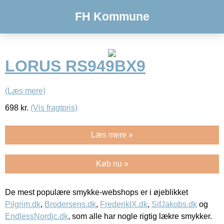
FH Kommune
LORUS RS949BX9
(Læs mere)
698
kr.
(Vis fragtpris)
Læs mere »
Køb nu »
De mest populære smykke-webshops er i øjeblikket
Pilgrim.dk
,
Brodersens.dk
,
FrederikIX.dk
,
SifJakobs.dk
og
EndlessNordic.dk
, som alle har nogle rigtig lækre smykker.