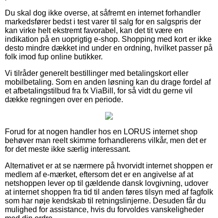
Du skal dog ikke overse, at såfremt en internet forhandler
markedsfører bedst i test varer til salg for en salgspris der
kan virke helt ekstremt favorabel, kan det tit være en
indikation på en uoprigtig e-shop. Shopping med kort er ikke
desto mindre dækket ind under en ordning, hvilket passer på
folk imod fup online butikker.
Vi tilråder generelt bestillinger med betalingskort eller
mobilbetaling. Som en anden løsning kan du drage fordel af
et afbetalingstilbud fra fx ViaBill, for så vidt du gerne vil
dække regningen over en periode.
Forud for at nogen handler hos en LORUS internet shop
behøver man reelt skimme forhandlerens vilkår, men det er
for det meste ikke særlig interessant.
Alternativet er at se nærmere på hvorvidt internet shoppen er
medlem af e-mærket, eftersom det er en angivelse af at
netshoppen lever op til gældende dansk lovgivning, udover
at internet shoppen fra tid til anden føres tilsyn med af fagfolk
som har nøje kendskab til retningslinjerne. Desuden får du
mulighed for assistance, hvis du forvoldes vanskeligheder