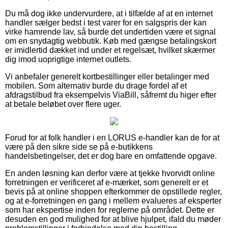
Du må dog ikke undervurdere, at i tilfælde af at en internet
handler sælger bedst i test varer for en salgspris der kan
virke hamrende lav, så burde det undertiden være et signal
om en snydagtig webbutik. Køb med gængse betalingskort
er imidlertid dækket ind under et regelsæt, hvilket skærmer
dig imod uoprigtige internet outlets.
Vi anbefaler generelt kortbestillinger eller betalinger med
mobilen. Som alternativ burde du drage fordel af et
afdragstilbud fra eksempelvis ViaBill, såfremt du higer efter
at betale beløbet over flere uger.
Forud for at folk handler i en LORUS e-handler kan de for at
være på den sikre side se på e-butikkens
handelsbetingelser, det er dog bare en omfattende opgave.
En anden løsning kan derfor være at tjekke hvorvidt online
forretningen er verificeret af e-mærket, som generelt er et
bevis på at online shoppen efterkommer de opstillede regler,
og at e-forretningen en gang i mellem evalueres af eksperter
som har ekspertise inden for reglerne på området. Dette er
desuden en god mulighed for at blive hjulpet, ifald du møder