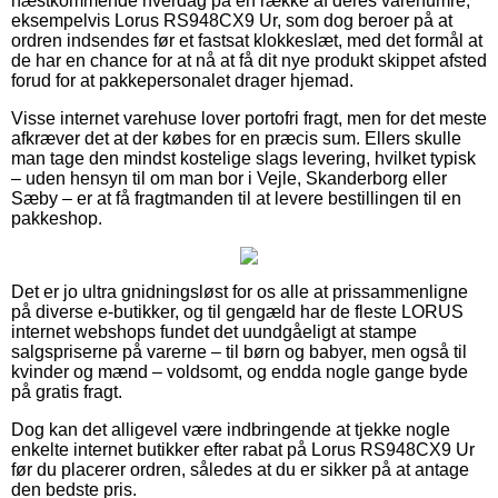
næstkommende hverdag på en række af deres varenumre,
eksempelvis Lorus RS948CX9 Ur, som dog beroer på at
ordren indsendes før et fastsat klokkeslæt, med det formål at
de har en chance for at nå at få dit nye produkt skippet afsted
forud for at pakkepersonalet drager hjemad.
Visse internet varehuse lover portofri fragt, men for det meste
afkræver det at der købes for en præcis sum. Ellers skulle
man tage den mindst kostelige slags levering, hvilket typisk
– uden hensyn til om man bor i Vejle, Skanderborg eller
Sæby – er at få fragtmanden til at levere bestillingen til en
pakkeshop.
Det er jo ultra gnidningsløst for os alle at prissammenligne
på diverse e-butikker, og til gengæld har de fleste LORUS
internet webshops fundet det uundgåeligt at stampe
salgspriserne på varerne – til børn og babyer, men også til
kvinder og mænd – voldsomt, og endda nogle gange byde
på gratis fragt.
Dog kan det alligevel være indbringende at tjekke nogle
enkelte internet butikker efter rabat på Lorus RS948CX9 Ur
før du placerer ordren, således at du er sikker på at antage
den bedste pris.