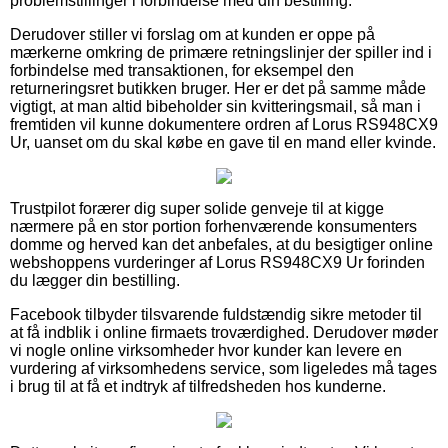
problemstillinger i forbindelse med din bestilling.
Derudover stiller vi forslag om at kunden er oppe på
mærkerne omkring de primære retningslinjer der spiller ind i
forbindelse med transaktionen, for eksempel den
returneringsret butikken bruger. Her er det på samme måde
vigtigt, at man altid bibeholder sin kvitteringsmail, så man i
fremtiden vil kunne dokumentere ordren af Lorus RS948CX9
Ur, uanset om du skal købe en gave til en mand eller kvinde.
Trustpilot forærer dig super solide genveje til at kigge
nærmere på en stor portion forhenværende konsumenters
domme og herved kan det anbefales, at du besigtiger online
webshoppens vurderinger af Lorus RS948CX9 Ur forinden
du lægger din bestilling.
Facebook tilbyder tilsvarende fuldstændig sikre metoder til
at få indblik i online firmaets troværdighed. Derudover møder
vi nogle online virksomheder hvor kunder kan levere en
vurdering af virksomhedens service, som ligeledes må tages
i brug til at få et indtryk af tilfredsheden hos kunderne.