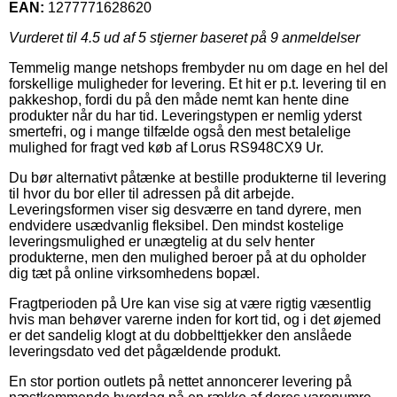
EAN:
1277771628620
Vurderet til
4.5
ud af 5 stjerner baseret på
9
anmeldelser
Temmelig mange netshops frembyder nu om dage en hel del
forskellige muligheder for levering. Et hit er p.t. levering til en
pakkeshop, fordi du på den måde nemt kan hente dine
produkter når du har tid. Leveringstypen er nemlig yderst
smertefri, og i mange tilfælde også den mest betalelige
mulighed for fragt ved køb af Lorus RS948CX9 Ur.
Du bør alternativt påtænke at bestille produkterne til levering
til hvor du bor eller til adressen på dit arbejde.
Leveringsformen viser sig desværre en tand dyrere, men
endvidere usædvanlig fleksibel. Den mindst kostelige
leveringsmulighed er unægtelig at du selv henter
produkterne, men den mulighed beroer på at du opholder
dig tæt på online virksomhedens bopæl.
Fragtperioden på Ure kan vise sig at være rigtig væsentlig
hvis man behøver varerne inden for kort tid, og i det øjemed
er det sandelig klogt at du dobbelttjekker den anslåede
leveringsdato ved det pågældende produkt.
En stor portion outlets på nettet annoncerer levering på