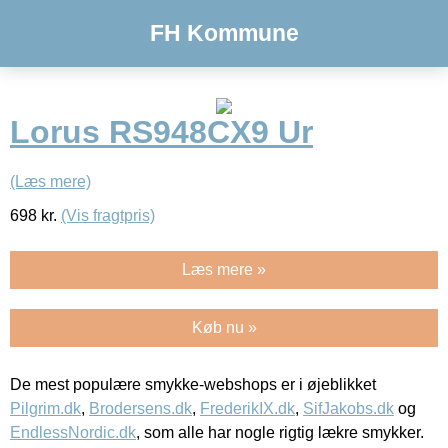
FH Kommune
Lorus RS948CX9 Ur
(Læs mere)
698
kr.
(Vis fragtpris)
Læs mere »
Køb nu »
De mest populære smykke-webshops er i øjeblikket
Pilgrim.dk
,
Brodersens.dk
,
FrederikIX.dk
,
SifJakobs.dk
og
EndlessNordic.dk
, som alle har nogle rigtig lækre smykker.