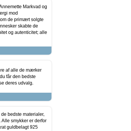
- Annemette Markvad og
ergi mod
som de primært solgte
mennesker skabte de
et og autenticitet; alle
.
re af alle de mærker
 du får den bedste
 se deres udvalg.
 de bedste materialer,
 Alle smykker er derfor
arat guldbelagt 925