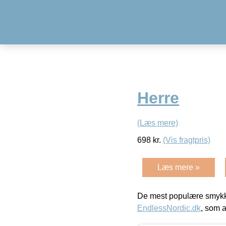
Herre
(Læs mere)
698
kr.
(Vis fragtpris)
Læs mere »
De mest populære smykk
EndlessNordic.dk
, som a