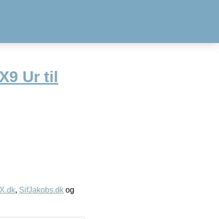
9 Ur til
IX.dk
,
SifJakobs.dk
og