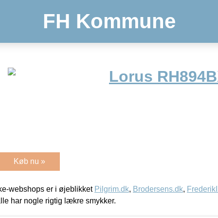
FH Kommune
Lorus RH894BX
Køb nu »
e-webshops er i øjeblikket
Pilgrim.dk
,
Brodersens.dk
,
Frederik
lle har nogle rigtig lækre smykker.