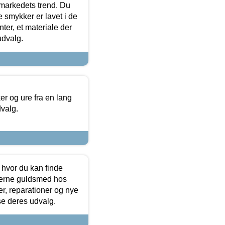
markedets trend. Du
e smykker er lavet i de
ter, et materiale der
udvalg.
 og ure fra en lang
dvalg.
 hvor du kan finde
terne guldsmed hos
r, reparationer og nye
se deres udvalg.