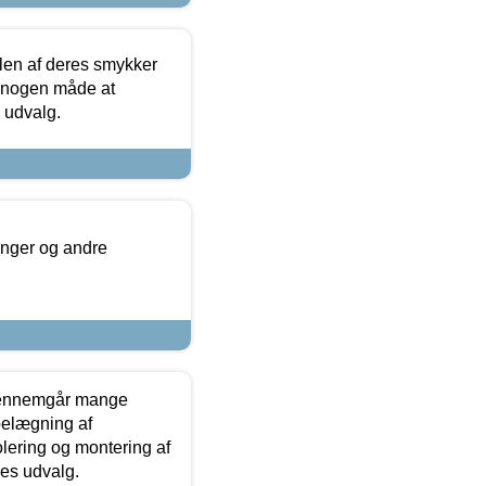
len af deres smykker
å nogen måde at
s udvalg.
inger og andre
gennemgår mange
 belægning af
olering og montering af
res udvalg.