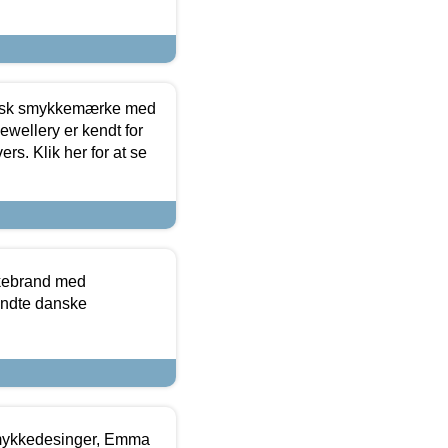
dansk smykkemærke med
ewellery er kendt for
ers. Klik her for at se
kkebrand med
ndte danske
mykkedesinger, Emma