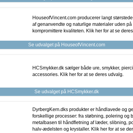
HouseofVincent.com producerer langt størstede
af genanvendte og naturlige materialer uden p
kompromittere kvaliteten. Klik her for at se dere
Se udvalget på HouseofVincent.com
HCSmykker.dk sælger både ure, smykker, pierc
accessories. Klik her for at se deres udvalg.
Se udvalget på HCSmykker.dk
DyrbergKern.dks produkter er håndlavede og 
forskellige processer: fra støbning, polering og
metalbasen til håndfletning af læder, slibning, p
halv-ædelsten og krystaller. Klik her for at se de