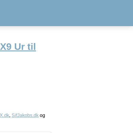
9 Ur til
IX.dk
,
SifJakobs.dk
og