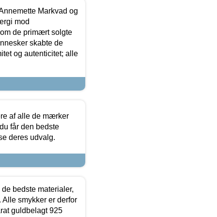
- Annemette Markvad og
ergi mod
som de primært solgte
mennesker skabte de
et og autenticitet; alle
.
re af alle de mærker
 du får den bedste
 se deres udvalg.
 de bedste materialer,
 Alle smykker er derfor
arat guldbelagt 925