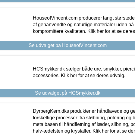
HouseofVincent.com producerer langt størstede
af genanvendte og naturlige materialer uden p
kompromittere kvaliteten. Klik her for at se dere
Se udvalget på HouseofVincent.com
HCSmykker.dk sælger både ure, smykker, pierc
accessories. Klik her for at se deres udvalg.
Se udvalget på HCSmykker.dk
DyrbergKern.dks produkter er håndlavede og 
forskellige processer: fra støbning, polering og
metalbasen til håndfletning af læder, slibning, p
halv-ædelsten og krystaller. Klik her for at se de