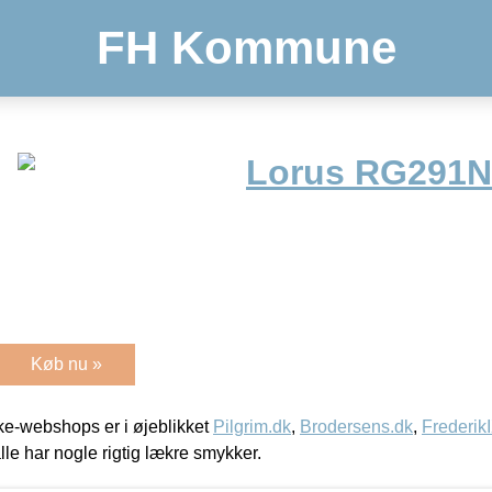
FH Kommune
Lorus RG291NX
Køb nu »
e-webshops er i øjeblikket
Pilgrim.dk
,
Brodersens.dk
,
Frederik
lle har nogle rigtig lækre smykker.