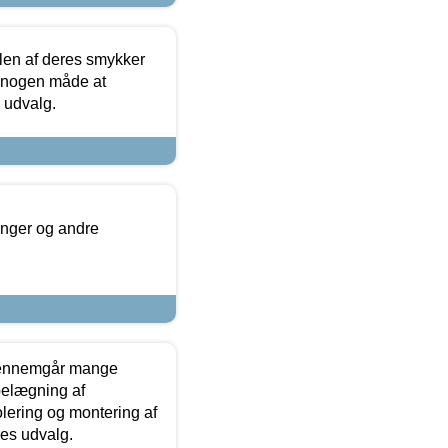
len af deres smykker
å nogen måde at
s udvalg.
inger og andre
gennemgår mange
 belægning af
olering og montering af
res udvalg.