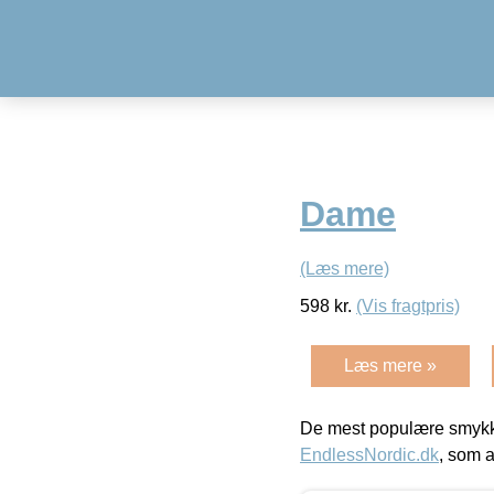
Dame
(Læs mere)
598
kr.
(Vis fragtpris)
Læs mere »
De mest populære smykk
EndlessNordic.dk
, som a