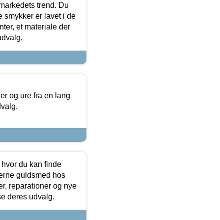
markedets trend. Du
e smykker er lavet i de
ter, et materiale der
udvalg.
 og ure fra en lang
dvalg.
 hvor du kan finde
terne guldsmed hos
r, reparationer og nye
se deres udvalg.