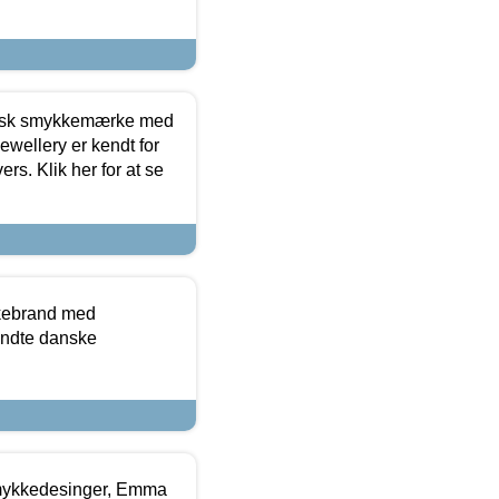
dansk smykkemærke med
ewellery er kendt for
ers. Klik her for at se
kkebrand med
ndte danske
mykkedesinger, Emma