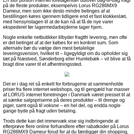
En stor portion internet foretagender udlover dag-til-dag fragt
på de fleste produkter, eksempelvis Lorus RG286MX9
Dameur, men som ikke desto mindre betinges af at
bestillingen køres igennem tidligere end et fast klokkeslæt,
med hensynstagen til at de kan nå at få de nye varer
ekspederet før lagermedarbejderne tager hjem.
Nogle enkelte netbutikker tilbyder fragtfri levering, men ofte
er det betinget af at der købes for en konkret sum. Som
alternativ bør du vælge den mest betalelige
leveringsversion, hvilket tit – ligegyldigt om du opholder sig
tæt på Næstved, Sønderborg eller Humlebæk – vil blive at få
bragt dine varer til et afhentningssted.
Det er i dag ret så enkelt for forbrugerne at sammenholde
priser fra flere internet webshops, og til gengæld har masser
af LORUS internet forretninger i Danmark været presset til at
at sænke salgspriserne på deres produkter – til drenge og
piger, samt også til voksne – en hel del, og endda nogle
gange byde på fragt uden betaling.
Trods dette kan det immervæk vise sig indbringende at
efterprøve flere online forhandlere efter rabatkoder på Lorus
RG286MX9 Dameur forud for at du færdiggør din shopping,