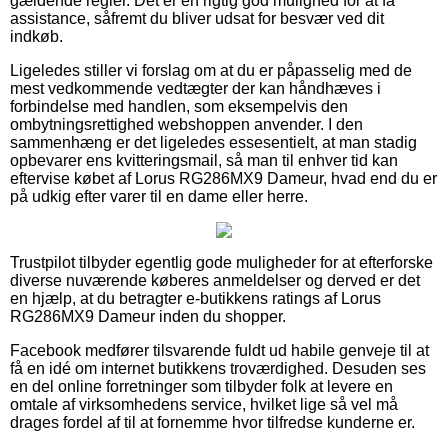
gældende regler. Det er en rigtig god mulighed for at få
assistance, såfremt du bliver udsat for besvær ved dit
indkøb.
Ligeledes stiller vi forslag om at du er påpasselig med de
mest vedkommende vedtægter der kan håndhæves i
forbindelse med handlen, som eksempelvis den
ombytningsrettighed webshoppen anvender. I den
sammenhæng er det ligeledes essesentielt, at man stadig
opbevarer ens kvitteringsmail, så man til enhver tid kan
eftervise købet af Lorus RG286MX9 Dameur, hvad end du er
på udkig efter varer til en dame eller herre.
Trustpilot tilbyder egentlig gode muligheder for at efterforske
diverse nuværende køberes anmeldelser og derved er det
en hjælp, at du betragter e-butikkens ratings af Lorus
RG286MX9 Dameur inden du shopper.
Facebook medfører tilsvarende fuldt ud habile genveje til at
få en idé om internet butikkens troværdighed. Desuden ses
en del online forretninger som tilbyder folk at levere en
omtale af virksomhedens service, hvilket lige så vel må
drages fordel af til at fornemme hvor tilfredse kunderne er.