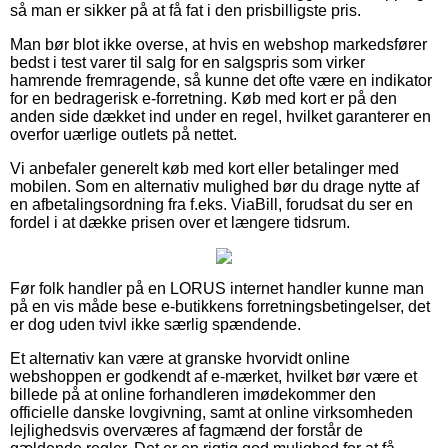
så man er sikker på at få fat i den prisbilligste pris.
Man bør blot ikke overse, at hvis en webshop markedsfører
bedst i test varer til salg for en salgspris som virker
hamrende fremragende, så kunne det ofte være en indikator
for en bedragerisk e-forretning. Køb med kort er på den
anden side dækket ind under en regel, hvilket garanterer en
overfor uærlige outlets på nettet.
Vi anbefaler generelt køb med kort eller betalinger med
mobilen. Som en alternativ mulighed bør du drage nytte af
en afbetalingsordning fra f.eks. ViaBill, forudsat du ser en
fordel i at dække prisen over et længere tidsrum.
Før folk handler på en LORUS internet handler kunne man
på en vis måde bese e-butikkens forretningsbetingelser, det
er dog uden tvivl ikke særlig spændende.
Et alternativ kan være at granske hvorvidt online
webshoppen er godkendt af e-mærket, hvilket bør være et
billede på at online forhandleren imødekommer den
officielle danske lovgivning, samt at online virksomheden
lejlighedsvis overværes af fagmænd der forstår de