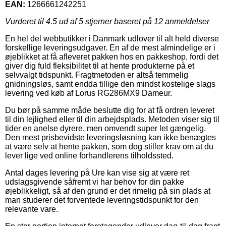
EAN:
1266661242251
Vurderet til
4.5
ud af 5 stjerner baseret på
12
anmeldelser
En hel del webbutikker i Danmark udlover til alt held diverse
forskellige leveringsudgaver. En af de mest almindelige er i
øjeblikket at få afleveret pakken hos en pakkeshop, fordi det
giver dig fuld fleksibilitet til at hente produkterne på et
selvvalgt tidspunkt. Fragtmetoden er altså temmelig
gnidningsløs, samt endda tillige den mindst kostelige slags
levering ved køb af Lorus RG286MX9 Dameur.
Du bør på samme måde beslutte dig for at få ordren leveret
til din lejlighed eller til din arbejdsplads. Metoden viser sig til
tider en anelse dyrere, men omvendt super let gængelig.
Den mest prisbevidste leveringsløsning kan ikke benægtes
at være selv at hente pakken, som dog stiller krav om at du
lever lige ved online forhandlerens tilholdssted.
Antal dages levering på Ure kan vise sig at være ret
udslagsgivende såfremt vi har behov for din pakke
øjeblikkeligt, så af den grund er det rimelig på sin plads at
man studerer det forventede leveringstidspunkt for den
relevante vare.