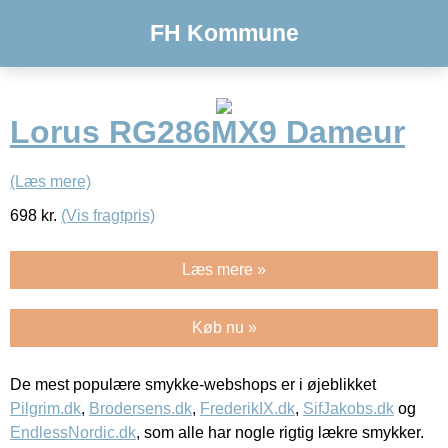
FH Kommune
Lorus RG286MX9 Dameur
(Læs mere)
698
kr.
(Vis fragtpris)
Læs mere »
Køb nu »
De mest populære smykke-webshops er i øjeblikket
Pilgrim.dk
,
Brodersens.dk
,
FrederikIX.dk
,
SifJakobs.dk
og
EndlessNordic.dk
, som alle har nogle rigtig lækre smykker.