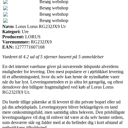
Besøg webshop
Besøg webshop
Besøg webshop
Besøg webshop
Navn:
Lorus Lorus RG232JX9 Ur
Kategori:
Ure
Producent:
LORUS
Varenummer:
RG232JX9
EAN:
1277771607168
Vurderet til
4.2
ud af 5 stjerner baseret på
5
anmeldelser
En del internet varehuse giver på nuværende tidspunkt alverdens
muligheder for levering. Den mest populære er i øjeblikket levering
til et afhentningssted, hvor du selv kan hente de nyindkøbte varer
når du har lyst. Leveringsmetoden er jo ultra let gængelig, og oftest
derudover den billigste fragtmulighed ved køb af Lorus Lorus
RG232JX9 Ur.
Du burde tillige påtænke at få leveret til din private bopæl eller ud
på din arbejdsplads. Leveringstypen bliver beklageligvis en tand
mere omkostningsfuld, men samtidig ultra bekvem. Den prisbilligste
leveringsudgave vil dog til enhver tid være at du selv henter ordren,
som desværre står og falder med at du befinder dig i kort afstand af
netbutikkens tilholdssted.