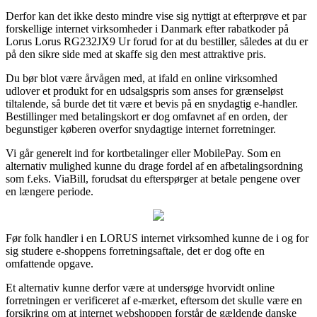
Derfor kan det ikke desto mindre vise sig nyttigt at efterprøve et par
forskellige internet virksomheder i Danmark efter rabatkoder på
Lorus Lorus RG232JX9 Ur forud for at du bestiller, således at du er
på den sikre side med at skaffe sig den mest attraktive pris.
Du bør blot være årvågen med, at ifald en online virksomhed
udlover et produkt for en udsalgspris som anses for grænseløst
tiltalende, så burde det tit være et bevis på en snydagtig e-handler.
Bestillinger med betalingskort er dog omfavnet af en orden, der
begunstiger køberen overfor snydagtige internet forretninger.
Vi går generelt ind for kortbetalinger eller MobilePay. Som en
alternativ mulighed kunne du drage fordel af en afbetalingsordning
som f.eks. ViaBill, forudsat du efterspørger at betale pengene over
en længere periode.
Før folk handler i en LORUS internet virksomhed kunne de i og for
sig studere e-shoppens forretningsaftale, det er dog ofte en
omfattende opgave.
Et alternativ kunne derfor være at undersøge hvorvidt online
forretningen er verificeret af e-mærket, eftersom det skulle være en
forsikring om at internet webshoppen forstår de gældende danske