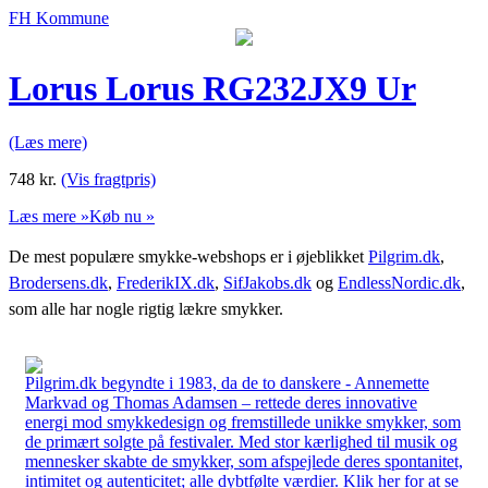
FH Kommune
Lorus Lorus RG232JX9 Ur
(Læs mere)
748
kr.
(Vis fragtpris)
Læs mere »
Køb nu »
De mest populære smykke-webshops er i øjeblikket
Pilgrim.dk
,
Brodersens.dk
,
FrederikIX.dk
,
SifJakobs.dk
og
EndlessNordic.dk
,
som alle har nogle rigtig lækre smykker.
Pilgrim.dk begyndte i 1983, da de to danskere - Annemette
Markvad og Thomas Adamsen – rettede deres innovative
energi mod smykkedesign og fremstillede unikke smykker, som
de primært solgte på festivaler. Med stor kærlighed til musik og
mennesker skabte de smykker, som afspejlede deres spontanitet,
intimitet og autenticitet; alle dybtfølte værdier. Klik her for at se