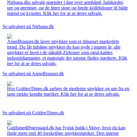
Nirbana.dks udvalg spænder i dag over armbånd, halskæder,
ure og øreringe, og de fører store og brede kollektioner til både
mænd og kvinder. Klik her for at se deres udvalg.
Se udvalget på Nirbana.dk
AnneBrauner.dk laver smykker som er tilpasset markedets
trend. Du får tidsløse smykker du kan nyde i mange år, alle
smykker er lavet i de såkaldt Zirkoner som også kaldes
industridiamanter, et materiale der næppe findes stærkere. Klik
her for at se deres udvalg.
Se udvalget på AnneBrauner.dk
Hos GoldenTimes.dk sælger de moderne smykker og ure fra en
lang række kendte mærker. Klik her for at se deres udvalg.
Se udvalget på GoldenTimes.dk
GuldsmedØstergaard.dk har fysisk butik i Skive, hvor du kan
finde mere end 40 forskellige smykkemærker. Den interne