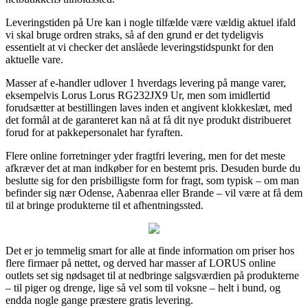
Leveringstiden på Ure kan i nogle tilfælde være vældig aktuel ifald
vi skal bruge ordren straks, så af den grund er det tydeligvis
essentielt at vi checker det anslåede leveringstidspunkt for den
aktuelle vare.
Masser af e-handler udlover 1 hverdags levering på mange varer,
eksempelvis Lorus Lorus RG232JX9 Ur, men som imidlertid
forudsætter at bestillingen laves inden et angivent klokkeslæt, med
det formål at de garanteret kan nå at få dit nye produkt distribueret
forud for at pakkepersonalet har fyraften.
Flere online forretninger yder fragtfri levering, men for det meste
afkræver det at man indkøber for en bestemt pris. Desuden burde du
beslutte sig for den prisbilligste form for fragt, som typisk – om man
befinder sig nær Odense, Aabenraa eller Brande – vil være at få dem
til at bringe produkterne til et afhentningssted.
Det er jo temmelig smart for alle at finde information om priser hos
flere firmaer på nettet, og derved har masser af LORUS online
outlets set sig nødsaget til at nedbringe salgsværdien på produkterne
– til piger og drenge, lige så vel som til voksne – helt i bund, og
endda nogle gange præstere gratis levering.