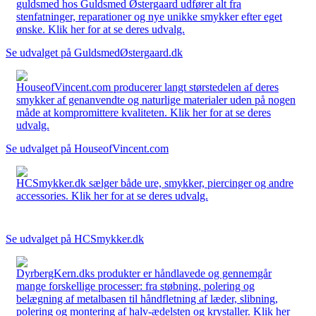
guldsmed hos Guldsmed Østergaard udfører alt fra
stenfatninger, reparationer og nye unikke smykker efter eget
ønske. Klik her for at se deres udvalg.
Se udvalget på GuldsmedØstergaard.dk
HouseofVincent.com producerer langt størstedelen af deres
smykker af genanvendte og naturlige materialer uden på nogen
måde at kompromittere kvaliteten. Klik her for at se deres
udvalg.
Se udvalget på HouseofVincent.com
HCSmykker.dk sælger både ure, smykker, piercinger og andre
accessories. Klik her for at se deres udvalg.
Se udvalget på HCSmykker.dk
DyrbergKern.dks produkter er håndlavede og gennemgår
mange forskellige processer: fra støbning, polering og
belægning af metalbasen til håndfletning af læder, slibning,
polering og montering af halv-ædelsten og krystaller. Klik her