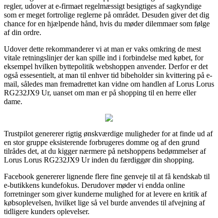
regler, udover at e-firmaet regelmæssigt besigtiges af sagkyndige
som er meget fortrolige reglerne på området. Desuden giver det dig
chance for en hjælpende hånd, hvis du møder dilemmaer som følge
af din ordre.
Udover dette rekommanderer vi at man er vaks omkring de mest
vitale retningslinjer der kan spille ind i forbindelse med købet, for
eksempel hvilken byttepolitik webshoppen anvender. Derfor er det
også essesentielt, at man til enhver tid bibeholder sin kvittering på e-
mail, således man fremadrettet kan vidne om handlen af Lorus Lorus
RG232JX9 Ur, uanset om man er på shopping til en herre eller
dame.
Trustpilot genererer rigtig ønskværdige muligheder for at finde ud af
en stor gruppe eksisterende forbrugeres domme og af den grund
tilrådes det, at du kigger nærmere på netshoppens bedømmelser af
Lorus Lorus RG232JX9 Ur inden du færdiggør din shopping.
Facebook genererer lignende flere fine genveje til at få kendskab til
e-butikkens kundefokus. Derudover møder vi endda online
forretninger som giver kunderne mulighed for at levere en kritik af
købsoplevelsen, hvilket lige så vel burde anvendes til afvejning af
tidligere kunders oplevelser.