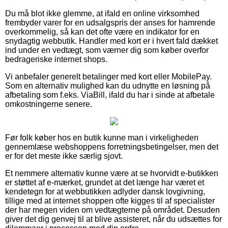
Du må blot ikke glemme, at ifald en online virksomhed
frembyder varer for en udsalgspris der anses for hamrende
overkommelig, så kan det ofte være en indikator for en
snydagtig webbutik. Handler med kort er i hvert fald dækket
ind under en vedtægt, som værner dig som køber overfor
bedrageriske internet shops.
Vi anbefaler generelt betalinger med kort eller MobilePay.
Som en alternativ mulighed kan du udnytte en løsning på
afbetaling som f.eks. ViaBill, ifald du har i sinde at afbetale
omkostningerne senere.
Før folk køber hos en butik kunne man i virkeligheden
gennemlæse webshoppens forretningsbetingelser, men det
er for det meste ikke særlig sjovt.
Et nemmere alternativ kunne være at se hvorvidt e-butikken
er støttet af e-mærket, grundet at det længe har været et
kendetegn for at webbutikken adlyder dansk lovgivning,
tillige med at internet shoppen ofte kigges til af specialister
der har megen viden om vedtægterne på området. Desuden
giver det dig genvej til at blive assisteret, når du udsættes for