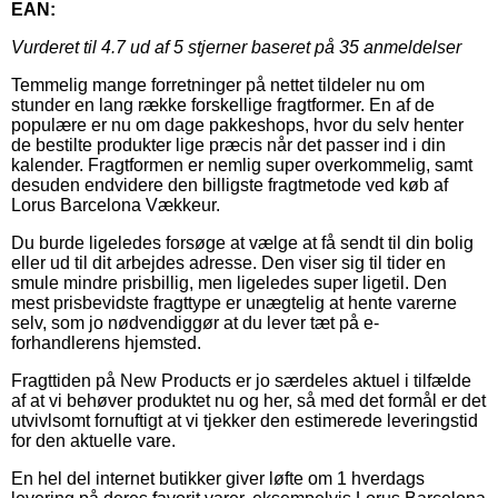
EAN:
Vurderet til
4.7
ud af 5 stjerner baseret på
35
anmeldelser
Temmelig mange forretninger på nettet tildeler nu om
stunder en lang række forskellige fragtformer. En af de
populære er nu om dage pakkeshops, hvor du selv henter
de bestilte produkter lige præcis når det passer ind i din
kalender. Fragtformen er nemlig super overkommelig, samt
desuden endvidere den billigste fragtmetode ved køb af
Lorus Barcelona Vækkeur.
Du burde ligeledes forsøge at vælge at få sendt til din bolig
eller ud til dit arbejdes adresse. Den viser sig til tider en
smule mindre prisbillig, men ligeledes super ligetil. Den
mest prisbevidste fragttype er unægtelig at hente varerne
selv, som jo nødvendiggør at du lever tæt på e-
forhandlerens hjemsted.
Fragttiden på New Products er jo særdeles aktuel i tilfælde
af at vi behøver produktet nu og her, så med det formål er det
utvivlsomt fornuftigt at vi tjekker den estimerede leveringstid
for den aktuelle vare.
En hel del internet butikker giver løfte om 1 hverdags