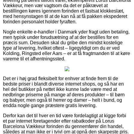
levering på deres favorit varer, eksempelvis Lorus Barcelona
Vækkeur, men vær vagtsom da det er påkrævet at
bestillingen køres igennem forinden et fastsat klokkeslæt,
med hensynstagen til at de kan nå at få pakken ekspederet
forinden personalet holder fyraften.
Nogle enkelte e-handler i Danmark yder fragt uden betaling,
men typisk under forudsætning af at der bestilles for en
præcis sum. Desuden skal du gribe den mindst kostelige
type af levering, hvilket oftest – ligegyldigt om du er ved
Kolding, Ringsted eller Aars – er at få fragtmanden til at køre
varerne til et afhentningssted.
Det er i høj grad fleksibelt for enhver at finde frem til de
bedste priser i blandt diverse internet shops, og så har en
hel del butikker på nettet ikke kunne lade være med at
nedbringe priserne på mange af deres produkter – til børn
og babyer, men også til herrer og damer – helt i bund, og
endda nogle gange præstere gratis levering.
Derfor kan det til hver en tid være fordelagtigt at kigge forbi
et par internet foretagender efter rabatkoder på Lorus
Barcelona Vækkeur forinden du gennemfører din handel,
således at man ikke er i tvivl om at opnå den skarpeste pris.