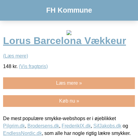
FH Kommune
Lorus Barcelona Vækkeur
(Læs mere)
148
kr.
(Vis fragtpris)
Læs mere »
Køb nu »
De mest populære smykke-webshops er i øjeblikket
Pilgrim.dk
,
Brodersens.dk
,
FrederikIX.dk
,
SifJakobs.dk
og
EndlessNordic.dk
, som alle har nogle rigtig lækre smykker.