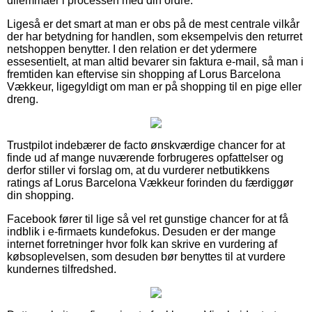
dilemmaer i processen med din ordre.
Ligeså er det smart at man er obs på de mest centrale vilkår
der har betydning for handlen, som eksempelvis den returret
netshoppen benytter. I den relation er det ydermere
essesentielt, at man altid bevarer sin faktura e-mail, så man i
fremtiden kan eftervise sin shopping af Lorus Barcelona
Vækkeur, ligegyldigt om man er på shopping til en pige eller
dreng.
Trustpilot indebærer de facto ønskværdige chancer for at
finde ud af mange nuværende forbrugeres opfattelser og
derfor stiller vi forslag om, at du vurderer netbutikkens
ratings af Lorus Barcelona Vækkeur forinden du færdiggør
din shopping.
Facebook fører til lige så vel ret gunstige chancer for at få
indblik i e-firmaets kundefokus. Desuden er der mange
internet forretninger hvor folk kan skrive en vurdering af
købsoplevelsen, som desuden bør benyttes til at vurdere
kundernes tilfredshed.