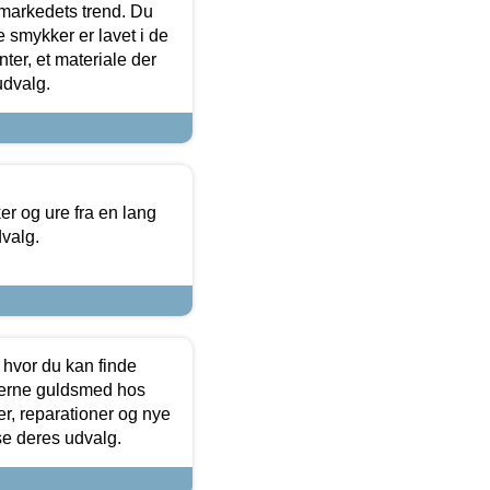
markedets trend. Du
e smykker er lavet i de
ter, et materiale der
udvalg.
 og ure fra en lang
dvalg.
 hvor du kan finde
terne guldsmed hos
r, reparationer og nye
se deres udvalg.