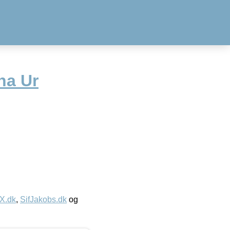
na Ur
IX.dk
,
SifJakobs.dk
og