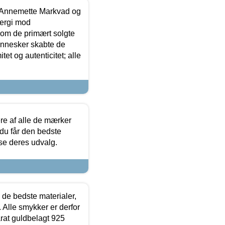
- Annemette Markvad og
ergi mod
som de primært solgte
mennesker skabte de
et og autenticitet; alle
.
re af alle de mærker
 du får den bedste
 se deres udvalg.
 de bedste materialer,
 Alle smykker er derfor
arat guldbelagt 925