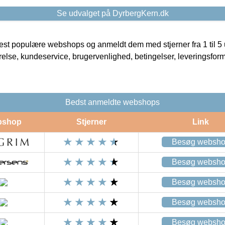
Se udvalget på DyrbergKern.dk
t populære webshops og anmeldt dem med stjerner fra 1 til 5 ud
rrelse, kundeservice, brugervenlighed, betingelser, leveringsfor
Bedst anmeldte webshops
bshop
Stjerner
Link
Besøg websh
Besøg websh
Besøg websh
Besøg websh
Besøg websh