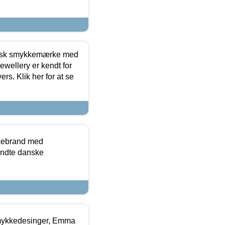
dansk smykkemærke med
ewellery er kendt for
ers. Klik her for at se
kkebrand med
ndte danske
mykkedesinger, Emma