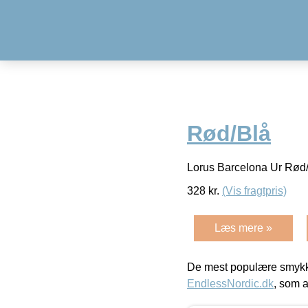
Rød/Blå
Lorus Barcelona Ur Rød
328
kr.
(Vis fragtpris)
Læs mere »
De mest populære smykk
EndlessNordic.dk
, som a