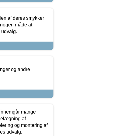
len af deres smykker
å nogen måde at
s udvalg.
inger og andre
gennemgår mange
 belægning af
olering og montering af
res udvalg.