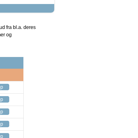
 fra bl.a. deres
mer og
op
op
op
op
op