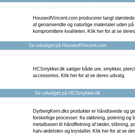
HouseofVincent.com producerer langt størstede
af genanvendte og naturlige materialer uden p
kompromittere kvaliteten. Klik her for at se dere
Se udvalget på HouseofVincent.com
HCSmykker.dk sælger både ure, smykker, pierc
accessories. Klik her for at se deres udvalg.
Se udvalget på HCSmykker.dk
DyrbergKern.dks produkter er håndlavede og 
forskellige processer: fra støbning, polering og
metalbasen til håndfletning af læder, slibning, p
halv-ædelsten og krystaller. Klik her for at se de