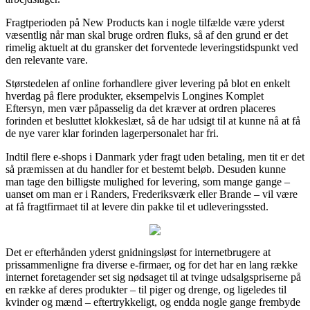
Fragtperioden på New Products kan i nogle tilfælde være yderst
væsentlig når man skal bruge ordren fluks, så af den grund er det
rimelig aktuelt at du gransker det forventede leveringstidspunkt ved
den relevante vare.
Størstedelen af online forhandlere giver levering på blot en enkelt
hverdag på flere produkter, eksempelvis Longines Komplet
Eftersyn, men vær påpasselig da det kræver at ordren placeres
forinden et besluttet klokkeslæt, så de har udsigt til at kunne nå at få
de nye varer klar forinden lagerpersonalet har fri.
Indtil flere e-shops i Danmark yder fragt uden betaling, men tit er det
så præmissen at du handler for et bestemt beløb. Desuden kunne
man tage den billigste mulighed for levering, som mange gange –
uanset om man er i Randers, Frederiksværk eller Brande – vil være
at få fragtfirmaet til at levere din pakke til et udleveringssted.
Det er efterhånden yderst gnidningsløst for internetbrugere at
prissammenligne fra diverse e-firmaer, og for det har en lang række
internet foretagender set sig nødsaget til at tvinge udsalgspriserne på
en række af deres produkter – til piger og drenge, og ligeledes til
kvinder og mænd – eftertrykkeligt, og endda nogle gange frembyde