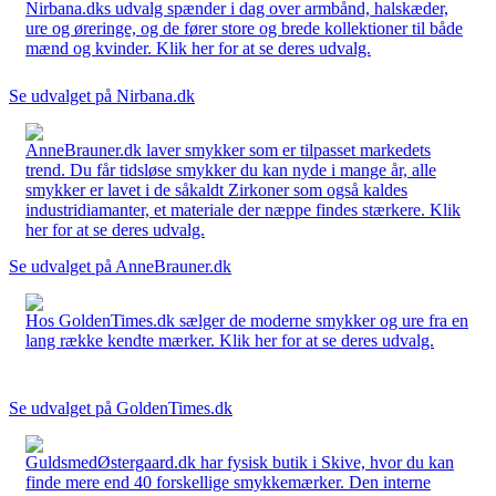
Nirbana.dks udvalg spænder i dag over armbånd, halskæder,
ure og øreringe, og de fører store og brede kollektioner til både
mænd og kvinder. Klik her for at se deres udvalg.
Se udvalget på Nirbana.dk
AnneBrauner.dk laver smykker som er tilpasset markedets
trend. Du får tidsløse smykker du kan nyde i mange år, alle
smykker er lavet i de såkaldt Zirkoner som også kaldes
industridiamanter, et materiale der næppe findes stærkere. Klik
her for at se deres udvalg.
Se udvalget på AnneBrauner.dk
Hos GoldenTimes.dk sælger de moderne smykker og ure fra en
lang række kendte mærker. Klik her for at se deres udvalg.
Se udvalget på GoldenTimes.dk
GuldsmedØstergaard.dk har fysisk butik i Skive, hvor du kan
finde mere end 40 forskellige smykkemærker. Den interne