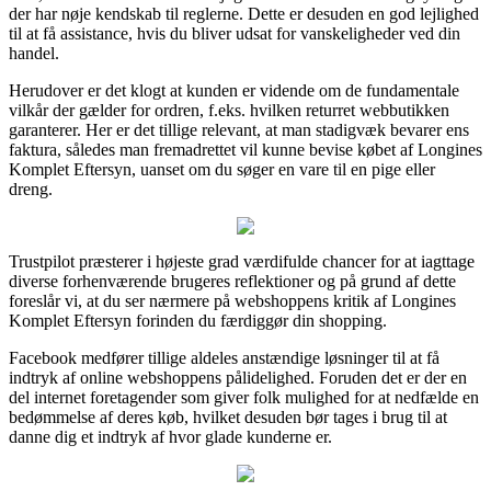
der har nøje kendskab til reglerne. Dette er desuden en god lejlighed
til at få assistance, hvis du bliver udsat for vanskeligheder ved din
handel.
Herudover er det klogt at kunden er vidende om de fundamentale
vilkår der gælder for ordren, f.eks. hvilken returret webbutikken
garanterer. Her er det tillige relevant, at man stadigvæk bevarer ens
faktura, således man fremadrettet vil kunne bevise købet af Longines
Komplet Eftersyn, uanset om du søger en vare til en pige eller
dreng.
Trustpilot præsterer i højeste grad værdifulde chancer for at iagttage
diverse forhenværende brugeres reflektioner og på grund af dette
foreslår vi, at du ser nærmere på webshoppens kritik af Longines
Komplet Eftersyn forinden du færdiggør din shopping.
Facebook medfører tillige aldeles anstændige løsninger til at få
indtryk af online webshoppens pålidelighed. Foruden det er der en
del internet foretagender som giver folk mulighed for at nedfælde en
bedømmelse af deres køb, hvilket desuden bør tages i brug til at
danne dig et indtryk af hvor glade kunderne er.