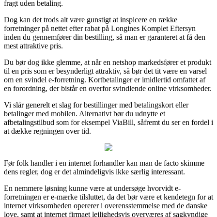
fragt uden betaling.
Dog kan det trods alt være gunstigt at inspicere en række
forretninger på nettet efter rabat på Longines Komplet Eftersyn
inden du gennemfører din bestilling, så man er garanteret at få den
mest attraktive pris.
Du bør dog ikke glemme, at når en netshop markedsfører et produkt
til en pris som er besynderligt attraktiv, så bør det tit være en varsel
om en svindel e-forretning. Kortbetalinger er imidlertid omfattet af
en forordning, der bistår en overfor svindlende online virksomheder.
Vi slår generelt et slag for bestillinger med betalingskort eller
betalinger med mobilen. Alternativt bør du udnytte et
afbetalingstilbud som for eksempel ViaBill, såfremt du ser en fordel i
at dække regningen over tid.
Før folk handler i en internet forhandler kan man de facto skimme
dens regler, dog er det almindeligvis ikke særlig interessant.
En nemmere løsning kunne være at undersøge hvorvidt e-
forretningen er e-mærke tilsluttet, da det bør være et kendetegn for at
internet virksomheden opererer i overensstemmelse med de danske
love, samt at internet firmaet lejlighedsvis overværes af sagkyndige