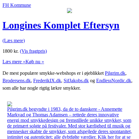
FH Kommune
Longines Komplet Eftersyn
(Læs mere)
1800
kr.
(Vis fragtpris)
Læs mere »
Køb nu »
De mest populære smykke-webshops er i øjeblikket
Pilgrim.dk
,
Brodersens.dk
,
FrederikIX.dk
,
SifJakobs.dk
og
EndlessNordic.dk
,
som alle har nogle rigtig lækre smykker.
Pilgrim.dk begyndte i 1983, da de to danskere - Annemette
Markvad og Thomas Adamsen – rettede deres innovative
energi mod smykkedesign og fremstillede unikke smykker, som
de primært solgte på festivaler. Med stor kærlighed til musik og
mennesker skabte de smykker, som afspejlede deres spontanitet,
intimitet og autenticitet; alle dybtfølte værdier. Klik her for at se