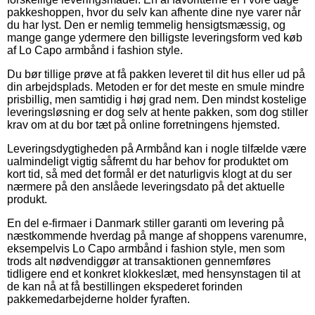
pakkeshoppen, hvor du selv kan afhente dine nye varer når
du har lyst. Den er nemlig temmelig hensigtsmæssig, og
mange gange ydermere den billigste leveringsform ved køb
af Lo Capo armbånd i fashion style.
Du bør tillige prøve at få pakken leveret til dit hus eller ud på
din arbejdsplads. Metoden er for det meste en smule mindre
prisbillig, men samtidig i høj grad nem. Den mindst kostelige
leveringsløsning er dog selv at hente pakken, som dog stiller
krav om at du bor tæt på online forretningens hjemsted.
Leveringsdygtigheden på Armbånd kan i nogle tilfælde være
ualmindeligt vigtig såfremt du har behov for produktet om
kort tid, så med det formål er det naturligvis klogt at du ser
nærmere på den anslåede leveringsdato på det aktuelle
produkt.
En del e-firmaer i Danmark stiller garanti om levering på
næstkommende hverdag på mange af shoppens varenumre,
eksempelvis Lo Capo armbånd i fashion style, men som
trods alt nødvendiggør at transaktionen gennemføres
tidligere end et konkret klokkeslæt, med hensynstagen til at
de kan nå at få bestillingen ekspederet forinden
pakkemedarbejderne holder fyraften.