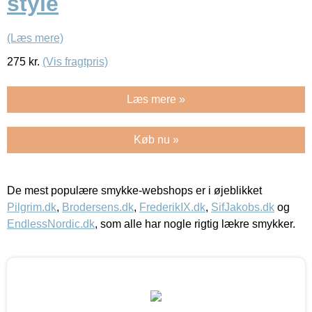
style
(Læs mere)
275
kr.
(Vis fragtpris)
Læs mere »
Køb nu »
De mest populære smykke-webshops er i øjeblikket
Pilgrim.dk
,
Brodersens.dk
,
FrederikIX.dk
,
SifJakobs.dk
og
EndlessNordic.dk
, som alle har nogle rigtig lækre smykker.