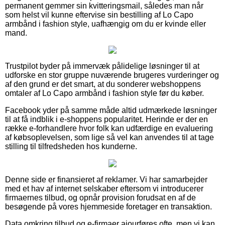
permanent gemmer sin kvitteringsmail, således man når
som helst vil kunne eftervise sin bestilling af Lo Capo
armbånd i fashion style, uafhængig om du er kvinde eller
mand.
Trustpilot byder på immervæk pålidelige løsninger til at
udforske en stor gruppe nuværende brugeres vurderinger og
af den grund er det smart, at du sonderer webshoppens
omtaler af Lo Capo armbånd i fashion style før du køber.
Facebook yder på samme måde altid udmærkede løsninger
til at få indblik i e-shoppens popularitet. Herinde er der en
række e-forhandlere hvor folk kan udfærdige en evaluering
af købsoplevelsen, som lige så vel kan anvendes til at tage
stilling til tilfredsheden hos kunderne.
Denne side er finansieret af reklamer. Vi har samarbejder
med et hav af internet selskaber eftersom vi introducerer
firmaernes tilbud, og opnår provision forudsat en af de
besøgende på vores hjemmeside foretager en transaktion.
Data omkring tilbud og e-firmaer ajourføres ofte, men vi kan