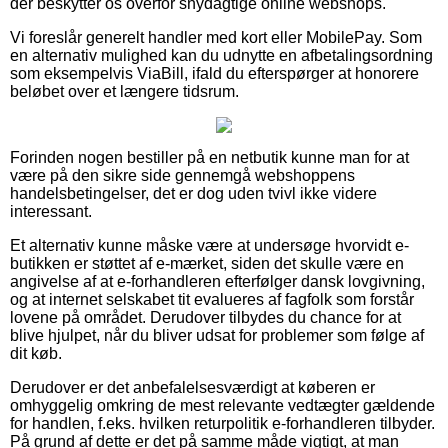
der beskytter os overfor snydagtige online webshops.
Vi foreslår generelt handler med kort eller MobilePay. Som
en alternativ mulighed kan du udnytte en afbetalingsordning
som eksempelvis ViaBill, ifald du efterspørger at honorere
beløbet over et længere tidsrum.
Forinden nogen bestiller på en netbutik kunne man for at
være på den sikre side gennemgå webshoppens
handelsbetingelser, det er dog uden tvivl ikke videre
interessant.
Et alternativ kunne måske være at undersøge hvorvidt e-
butikken er støttet af e-mærket, siden det skulle være en
angivelse af at e-forhandleren efterfølger dansk lovgivning,
og at internet selskabet tit evalueres af fagfolk som forstår
lovene på området. Derudover tilbydes du chance for at
blive hjulpet, når du bliver udsat for problemer som følge af
dit køb.
Derudover er det anbefalelsesværdigt at køberen er
omhyggelig omkring de mest relevante vedtægter gældende
for handlen, f.eks. hvilken returpolitik e-forhandleren tilbyder.
På grund af dette er det på samme måde vigtigt, at man