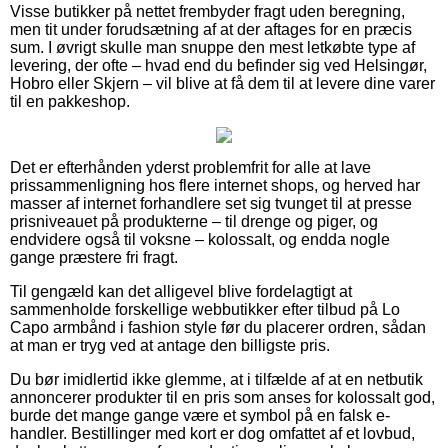
Visse butikker på nettet frembyder fragt uden beregning,
men tit under forudsætning af at der aftages for en præcis
sum. I øvrigt skulle man snuppe den mest letkøbte type af
levering, der ofte – hvad end du befinder sig ved Helsingør,
Hobro eller Skjern – vil blive at få dem til at levere dine varer
til en pakkeshop.
Det er efterhånden yderst problemfrit for alle at lave
prissammenligning hos flere internet shops, og herved har
masser af internet forhandlere set sig tvunget til at presse
prisniveauet på produkterne – til drenge og piger, og
endvidere også til voksne – kolossalt, og endda nogle
gange præstere fri fragt.
Til gengæld kan det alligevel blive fordelagtigt at
sammenholde forskellige webbutikker efter tilbud på Lo
Capo armbånd i fashion style før du placerer ordren, sådan
at man er tryg ved at antage den billigste pris.
Du bør imidlertid ikke glemme, at i tilfælde af at en netbutik
annoncerer produkter til en pris som anses for kolossalt god,
burde det mange gange være et symbol på en falsk e-
handler. Bestillinger med kort er dog omfattet af et lovbud,