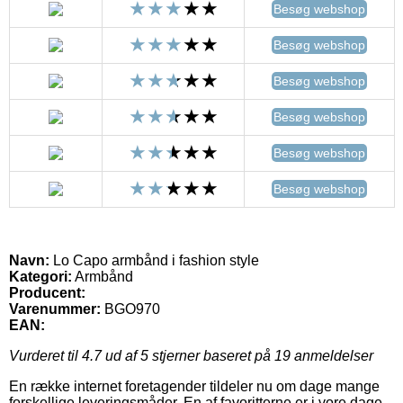
Besøg webshop
Besøg webshop
Besøg webshop
Besøg webshop
Besøg webshop
Besøg webshop
Navn:
Lo Capo armbånd i fashion style
Kategori:
Armbånd
Producent:
Varenummer:
BGO970
EAN:
Vurderet til
4.7
ud af 5 stjerner baseret på
19
anmeldelser
En række internet foretagender tildeler nu om dage mange
forskellige leveringsmåder. En af favoritterne er i vore dage