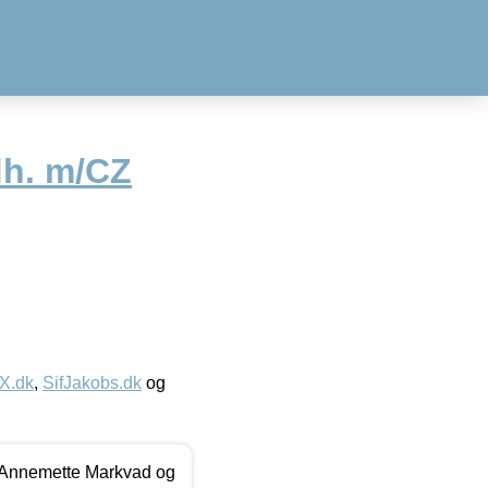
dh. m/CZ
IX.dk
,
SifJakobs.dk
og
- Annemette Markvad og