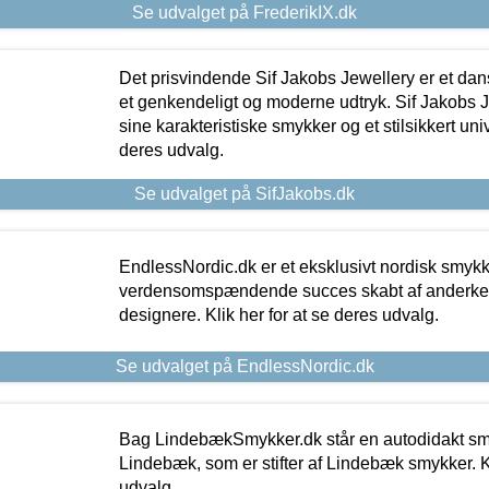
Se udvalget på FrederikIX.dk
Det prisvindende Sif Jakobs Jewellery er et 
et genkendeligt og moderne udtryk. Sif Jakobs J
sine karakteristiske smykker og et stilsikkert univ
deres udvalg.
Se udvalget på SifJakobs.dk
EndlessNordic.dk er et eksklusivt nordisk smy
verdensomspændende succes skabt af anderke
designere. Klik her for at se deres udvalg.
Se udvalget på EndlessNordic.dk
Bag LindebækSmykker.dk står en autodidakt s
Lindebæk, som er stifter af Lindebæk smykker. Kl
udvalg.