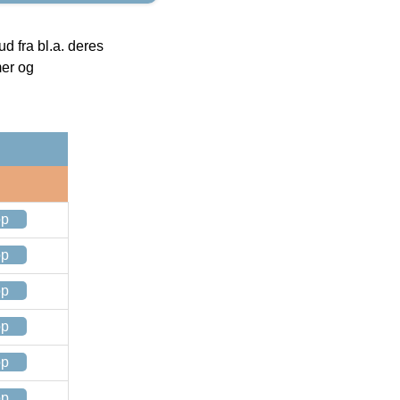
 fra bl.a. deres
mer og
op
op
op
op
op
op