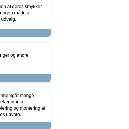
len af deres smykker
å nogen måde at
s udvalg.
inger og andre
gennemgår mange
 belægning af
olering og montering af
res udvalg.