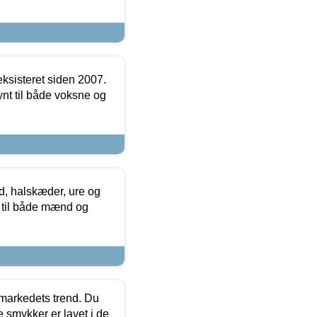
ksisteret siden 2007.
nt til både voksne og
, halskæder, ure og
r til både mænd og
markedets trend. Du
e smykker er lavet i de