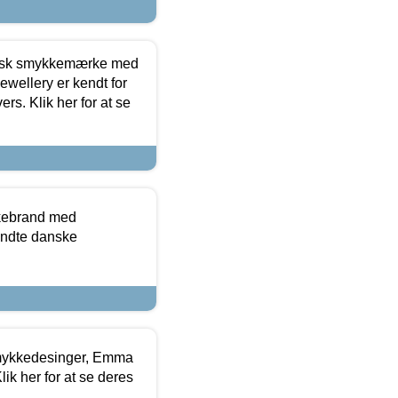
dansk smykkemærke med
ewellery er kendt for
ers. Klik her for at se
kkebrand med
ndte danske
mykkedesinger, Emma
ik her for at se deres