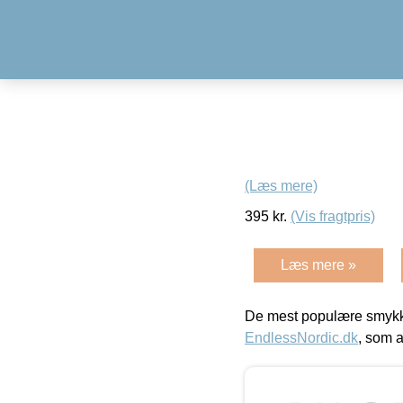
(Læs mere)
395
kr.
(Vis fragtpris)
Læs mere »
De mest populære smykk
EndlessNordic.dk
, som a