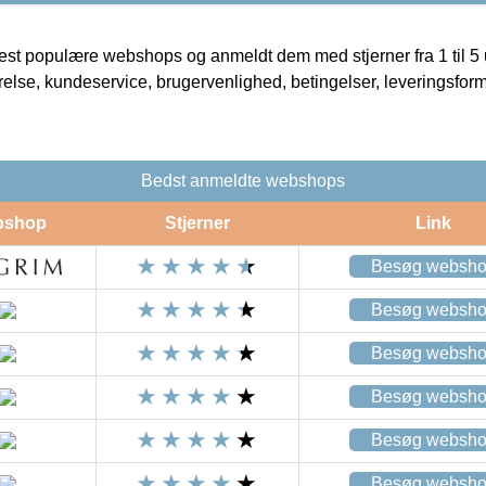
t populære webshops og anmeldt dem med stjerner fra 1 til 5 ud
rrelse, kundeservice, brugervenlighed, betingelser, leveringsfor
Bedst anmeldte webshops
bshop
Stjerner
Link
Besøg websh
Besøg websh
Besøg websh
Besøg websh
Besøg websh
Besøg websh