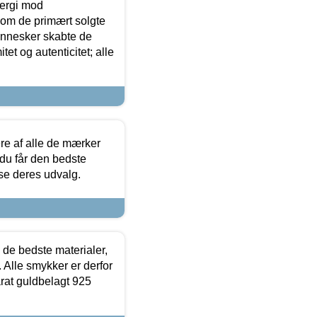
ergi mod
som de primært solgte
mennesker skabte de
et og autenticitet; alle
.
re af alle de mærker
 du får den bedste
 se deres udvalg.
 de bedste materialer,
 Alle smykker er derfor
arat guldbelagt 925