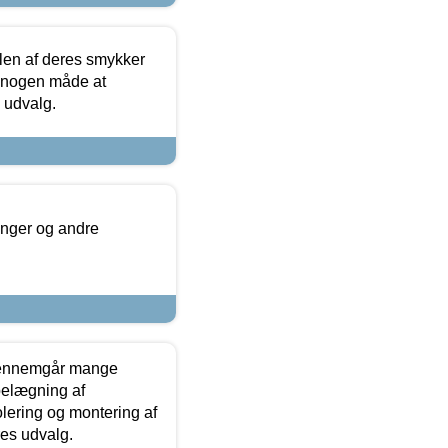
len af deres smykker
å nogen måde at
s udvalg.
inger og andre
gennemgår mange
 belægning af
olering og montering af
res udvalg.