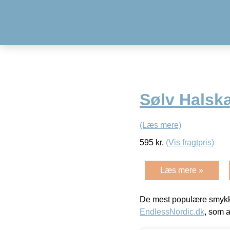
Sølv Halsk
(Læs mere)
595
kr.
(Vis fragtpris)
Læs mere »
De mest populære smykk
EndlessNordic.dk
, som a