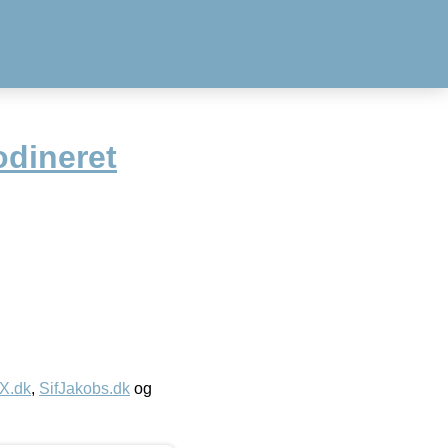
odineret
IX.dk
,
SifJakobs.dk
og