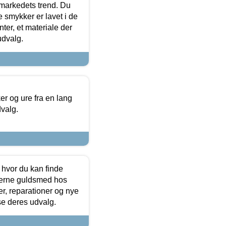
markedets trend. Du
e smykker er lavet i de
ter, et materiale der
udvalg.
 og ure fra en lang
dvalg.
 hvor du kan finde
terne guldsmed hos
r, reparationer og nye
se deres udvalg.