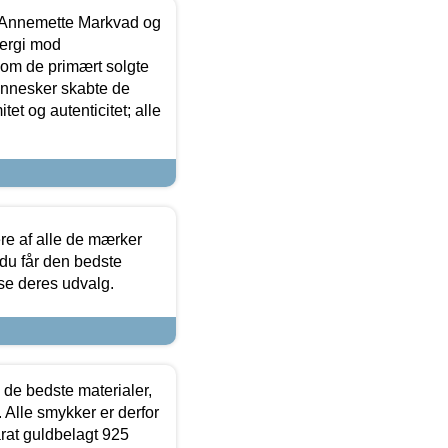
- Annemette Markvad og
ergi mod
som de primært solgte
mennesker skabte de
et og autenticitet; alle
.
re af alle de mærker
 du får den bedste
 se deres udvalg.
 de bedste materialer,
 Alle smykker er derfor
arat guldbelagt 925