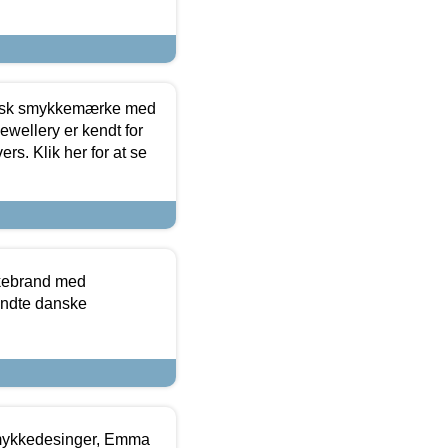
dansk smykkemærke med
ewellery er kendt for
ers. Klik her for at se
kkebrand med
ndte danske
mykkedesinger, Emma