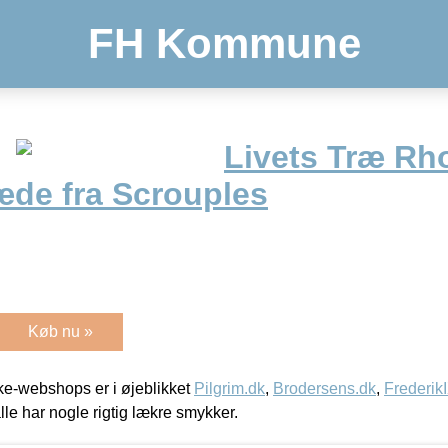
FH Kommune
Livets Træ Rh
æde fra Scrouples
Køb nu »
e-webshops er i øjeblikket
Pilgrim.dk
,
Brodersens.dk
,
Frederik
lle har nogle rigtig lækre smykker.