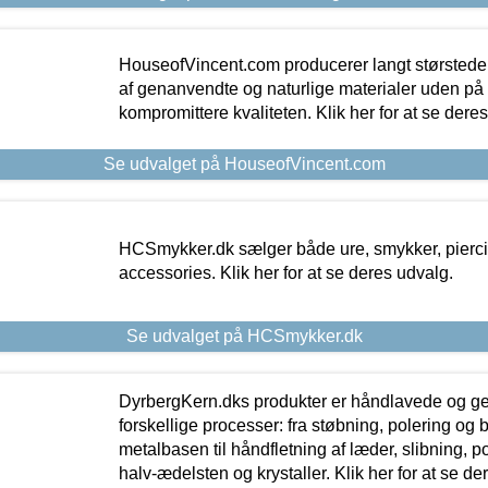
HouseofVincent.com producerer langt størstede
af genanvendte og naturlige materialer uden p
kompromittere kvaliteten. Klik her for at se dere
Se udvalget på HouseofVincent.com
HCSmykker.dk sælger både ure, smykker, pierc
accessories. Klik her for at se deres udvalg.
Se udvalget på HCSmykker.dk
DyrbergKern.dks produkter er håndlavede og 
forskellige processer: fra støbning, polering og
metalbasen til håndfletning af læder, slibning, p
halv-ædelsten og krystaller. Klik her for at se de