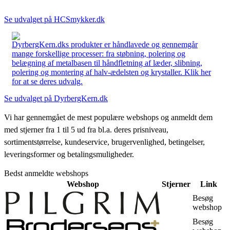
Se udvalget på HCSmykker.dk
DyrbergKern.dks produkter er håndlavede og gennemgår
mange forskellige processer: fra støbning, polering og
belægning af metalbasen til håndfletning af læder, slibning,
polering og montering af halv-ædelsten og krystaller. Klik her
for at se deres udvalg.
Se udvalget på DyrbergKern.dk
Vi har gennemgået de mest populære webshops og anmeldt dem
med stjerner fra 1 til 5 ud fra bl.a. deres prisniveau,
sortimentstørrelse, kundeservice, brugervenlighed, betingelser,
leveringsformer og betalingsmuligheder.
Bedst anmeldte webshops
Webshop
Stjerner
Link
Besøg
webshop
Besøg