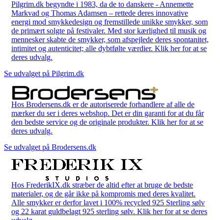
Pilgrim.dk begyndte i 1983, da de to danskere - Annemette
Markvad og Thomas Adamsen – rettede deres innovative
energi mod smykkedesign og fremstillede unikke smykker, som
de primært solgte på festivaler. Med stor kærlighed til musik og
mennesker skabte de smykker, som afspejlede deres spontanitet,
intimitet og autenticitet; alle dybtfølte værdier. Klik her for at se
deres udvalg.
Se udvalget på Pilgrim.dk
Hos Brodersens.dk er de autoriserede forhandlere af alle de
mærker du ser i deres webshop. Det er din garanti for at du får
den bedste service og de originale produkter. Klik her for at se
deres udvalg.
Se udvalget på Brodersens.dk
Hos FrederikIX.dk stræber de altid efter at bruge de bedste
materialer, og de går ikke på kompromis med deres kvalitet.
Alle smykker er derfor lavet i 100% recycled 925 Sterling sølv
og 22 karat guldbelagt 925 sterling sølv. Klik her for at se deres