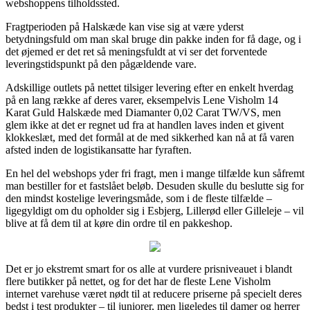
webshoppens tilholdssted.
Fragtperioden på Halskæde kan vise sig at være yderst
betydningsfuld om man skal bruge din pakke inden for få dage, og i
det øjemed er det ret så meningsfuldt at vi ser det forventede
leveringstidspunkt på den pågældende vare.
Adskillige outlets på nettet tilsiger levering efter en enkelt hverdag
på en lang række af deres varer, eksempelvis Lene Visholm 14
Karat Guld Halskæde med Diamanter 0,02 Carat TW/VS, men
glem ikke at det er regnet ud fra at handlen laves inden et givent
klokkeslæt, med det formål at de med sikkerhed kan nå at få varen
afsted inden de logistikansatte har fyraften.
En hel del webshops yder fri fragt, men i mange tilfælde kun såfremt
man bestiller for et fastslået beløb. Desuden skulle du beslutte sig for
den mindst kostelige leveringsmåde, som i de fleste tilfælde –
ligegyldigt om du opholder sig i Esbjerg, Lillerød eller Gilleleje – vil
blive at få dem til at køre din ordre til en pakkeshop.
Det er jo ekstremt smart for os alle at vurdere prisniveauet i blandt
flere butikker på nettet, og for det har de fleste Lene Visholm
internet varehuse været nødt til at reducere priserne på specielt deres
bedst i test produkter – til juniorer, men ligeledes til damer og herrer