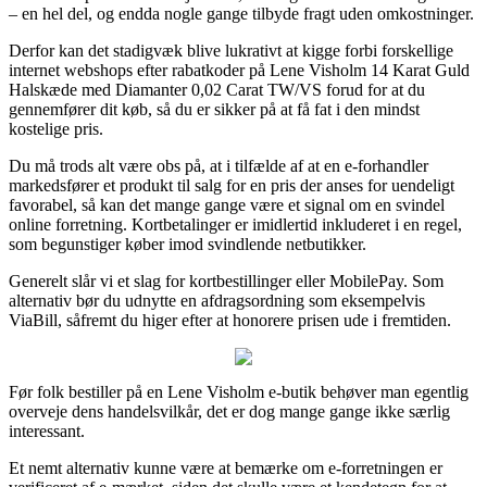
– en hel del, og endda nogle gange tilbyde fragt uden omkostninger.
Derfor kan det stadigvæk blive lukrativt at kigge forbi forskellige
internet webshops efter rabatkoder på Lene Visholm 14 Karat Guld
Halskæde med Diamanter 0,02 Carat TW/VS forud for at du
gennemfører dit køb, så du er sikker på at få fat i den mindst
kostelige pris.
Du må trods alt være obs på, at i tilfælde af at en e-forhandler
markedsfører et produkt til salg for en pris der anses for uendeligt
favorabel, så kan det mange gange være et signal om en svindel
online forretning. Kortbetalinger er imidlertid inkluderet i en regel,
som begunstiger køber imod svindlende netbutikker.
Generelt slår vi et slag for kortbestillinger eller MobilePay. Som
alternativ bør du udnytte en afdragsordning som eksempelvis
ViaBill, såfremt du higer efter at honorere prisen ude i fremtiden.
Før folk bestiller på en Lene Visholm e-butik behøver man egentlig
overveje dens handelsvilkår, det er dog mange gange ikke særlig
interessant.
Et nemt alternativ kunne være at bemærke om e-forretningen er