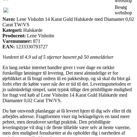
webshop
Besøg
webshop
Navn:
Lene Visholm 14 Karat Guld Halskæde med Diamanter 0,02
Carat TW/VS
Kategori:
Halskæde
Producent:
Lene Visholm
Varenummer:
871
EAN:
1233330793727
Vurderet til
4.9
ud af 5 stjerner baseret på
50
anmeldelser
En lang række internet handler giver i vore dage en række
forskellige løsninger til levering. Det mest almindelige er for
øjeblikket at få bragt ordren til en pakkeshop, og så skal du blot gå
forbi efter de købte varer når der er tid til det. Leveringsmetoden er
jo ualmindeligt simpel, samt typisk tillige den prisbilligste mulighed
for fragt ved køb af Lene Visholm 14 Karat Guld Halskæde med
Diamanter 0,02 Carat TW/VS.
Du bør omvendt planlægge at få leveret hjem til dig selv eller til dit
arbejdes adresse. Fragtformen viser sig beklageligvis en tand mere
pebret, men derudover særligt praktisk. Den prisbilligste
leveringstype vil dog i de fleste tilfælde være selv at hente varerne,
men den mulighed forudsætter at du opholder dig i nærheden af