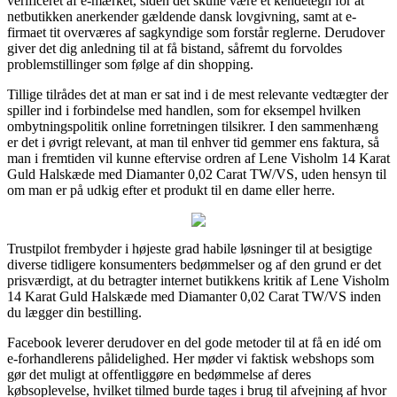
verificeret af e-mærket, siden det skulle være et kendetegn for at
netbutikken anerkender gældende dansk lovgivning, samt at e-
firmaet tit overværes af sagkyndige som forstår reglerne. Derudover
giver det dig anledning til at få bistand, såfremt du forvoldes
problemstillinger som følge af din shopping.
Tillige tilrådes det at man er sat ind i de mest relevante vedtægter der
spiller ind i forbindelse med handlen, som for eksempel hvilken
ombytningspolitik online forretningen tilsikrer. I den sammenhæng
er det i øvrigt relevant, at man til enhver tid gemmer ens faktura, så
man i fremtiden vil kunne eftervise ordren af Lene Visholm 14 Karat
Guld Halskæde med Diamanter 0,02 Carat TW/VS, uden hensyn til
om man er på udkig efter et produkt til en dame eller herre.
Trustpilot frembyder i højeste grad habile løsninger til at besigtige
diverse tidligere konsumenters bedømmelser og af den grund er det
prisværdigt, at du betragter internet butikkens kritik af Lene Visholm
14 Karat Guld Halskæde med Diamanter 0,02 Carat TW/VS inden
du lægger din bestilling.
Facebook leverer derudover en del gode metoder til at få en idé om
e-forhandlerens pålidelighed. Her møder vi faktisk webshops som
gør det muligt at offentliggøre en bedømmelse af deres
købsoplevelse, hvilket tilmed burde tages i brug til afvejning af hvor