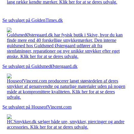
lang række kendte mærker. Klik her for at se deres udvalg.
Se udvalget på GoldenTimes.dk
GuldsmedØstergaard.dk har fysisk butik i Skive, hvor du kan
finde mere end 40 forskellige smykkemærker. Den interne
guldsmed hos Guldsmed Østergaard udfører alt fra
stenfatninger, reparationer og nye unikke smykker efter eget
ønske. Klik her for at se deres udvalg.
Se udvalget på GuldsmedØstergaard.dk
HouseofVincent.com producerer langt størstedelen af deres
smykker af genanvendte og naturlige materialer uden på nogen
måde at kompromittere kvaliteten. Klik her for at se deres
udvalg.
Se udvalget på HouseofVincent.com
HCSmykker.dk sælger både ure, smykker, piercinger og andre
accessories. Klik her for at se deres udvalg.