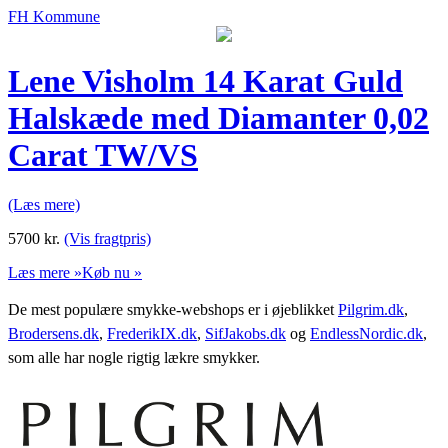
FH Kommune
Lene Visholm 14 Karat Guld
Halskæde med Diamanter 0,02
Carat TW/VS
(Læs mere)
5700
kr.
(Vis fragtpris)
Læs mere »
Køb nu »
De mest populære smykke-webshops er i øjeblikket
Pilgrim.dk
,
Brodersens.dk
,
FrederikIX.dk
,
SifJakobs.dk
og
EndlessNordic.dk
,
som alle har nogle rigtig lækre smykker.