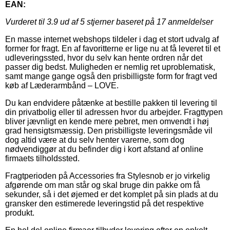
EAN:
Vurderet til
3.9
ud af 5 stjerner baseret på
17
anmeldelser
En masse internet webshops tildeler i dag et stort udvalg af
former for fragt. En af favoritterne er lige nu at få leveret til et
udleveringssted, hvor du selv kan hente ordren når det
passer dig bedst. Muligheden er nemlig ret uproblematisk,
samt mange gange også den prisbilligste form for fragt ved
køb af Læderarmbånd – LOVE.
Du kan endvidere påtænke at bestille pakken til levering til
din privatbolig eller til adressen hvor du arbejder. Fragttypen
bliver jævnligt en kende mere pebret, men omvendt i høj
grad hensigtsmæssig. Den prisbilligste leveringsmåde vil
dog altid være at du selv henter varerne, som dog
nødvendiggør at du befinder dig i kort afstand af online
firmaets tilholdssted.
Fragtperioden på Accessories fra Stylesnob er jo virkelig
afgørende om man står og skal bruge din pakke om få
sekunder, så i det øjemed er det komplet på sin plads at du
gransker den estimerede leveringstid på det respektive
produkt.