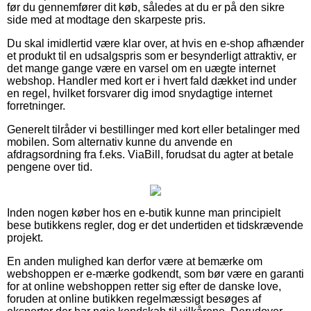
før du gennemfører dit køb, således at du er på den sikre
side med at modtage den skarpeste pris.
Du skal imidlertid være klar over, at hvis en e-shop afhænder
et produkt til en udsalgspris som er besynderligt attraktiv, er
det mange gange være en varsel om en uægte internet
webshop. Handler med kort er i hvert fald dækket ind under
en regel, hvilket forsvarer dig imod snydagtige internet
forretninger.
Generelt tilråder vi bestillinger med kort eller betalinger med
mobilen. Som alternativ kunne du anvende en
afdragsordning fra f.eks. ViaBill, forudsat du agter at betale
pengene over tid.
Inden nogen køber hos en e-butik kunne man principielt
bese butikkens regler, dog er det undertiden et tidskrævende
projekt.
En anden mulighed kan derfor være at bemærke om
webshoppen er e-mærke godkendt, som bør være en garanti
for at online webshoppen retter sig efter de danske love,
foruden at online butikken regelmæssigt besøges af