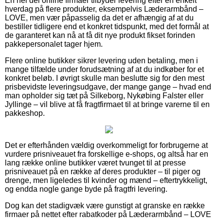
En hel del online firmaer tilbyder levering efter en enkelt
hverdag på flere produkter, eksempelvis Læderarmbånd –
LOVE, men vær påpasselig da det er afhængig af at du
bestiller tidligere end et konkret tidspunkt, med det formål at
de garanteret kan nå at få dit nye produkt fikset forinden
pakkepersonalet tager hjem.
Flere online butikker sikrer levering uden betaling, men i
mange tilfælde under forudsætning af at du indkøber for et
konkret beløb. I øvrigt skulle man beslutte sig for den mest
prisbevidste leveringsudgave, der mange gange – hvad end
man opholder sig tæt på Silkeborg, Nykøbing Falster eller
Jyllinge – vil blive at få fragtfirmaet til at bringe varerne til en
pakkeshop.
Det er efterhånden vældig overkommeligt for forbrugerne at
vurdere prisniveauet fra forskellige e-shops, og altså har en
lang række online butikker været tvunget til at presse
prisniveauet på en række af deres produkter – til piger og
drenge, men ligeledes til kvinder og mænd – eftertrykkeligt,
og endda nogle gange byde på fragtfri levering.
Dog kan det stadigvæk være gunstigt at granske en række
firmaer på nettet efter rabatkoder på Læderarmbånd – LOVE