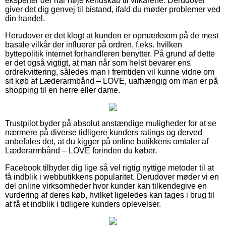
eksperter der har nøje kendskab til vilkårene. Derudover
giver det dig genvej til bistand, ifald du møder problemer ved
din handel.
Herudover er det klogt at kunden er opmærksom på de mest
basale vilkår der influerer på ordren, f.eks. hvilken
byttepolitik internet forhandleren benytter. På grund af dette
er det også vigtigt, at man når som helst bevarer ens
ordrekvittering, således man i fremtiden vil kunne vidne om
sit køb af Læderarmbånd – LOVE, uafhængig om man er på
shopping til en herre eller dame.
Trustpilot byder på absolut anstændige muligheder for at se
nærmere på diverse tidligere kunders ratings og derved
anbefales det, at du kigger på online butikkens omtaler af
Læderarmbånd – LOVE forinden du køber.
Facebook tilbyder dig lige så vel rigtig nyttige metoder til at
få indblik i webbutikkens popularitet. Derudover møder vi en
del online virksomheder hvor kunder kan tilkendegive en
vurdering af deres køb, hvilket ligeledes kan tages i brug til
at få et indblik i tidligere kunders oplevelser.