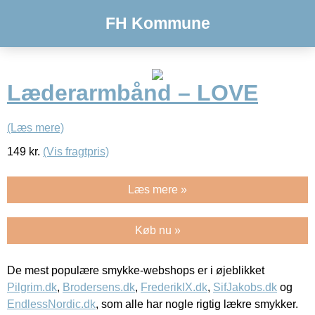
FH Kommune
Læderarmbånd – LOVE
(Læs mere)
149
kr.
(Vis fragtpris)
Læs mere »
Køb nu »
De mest populære smykke-webshops er i øjeblikket
Pilgrim.dk
,
Brodersens.dk
,
FrederikIX.dk
,
SifJakobs.dk
og
EndlessNordic.dk
, som alle har nogle rigtig lækre smykker.