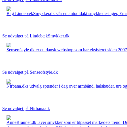
Bag LindebækSmykker.dk står en autodidakt smykkedesinger, Emma 
Se udvalget på LindebækSmykker.dk
Senseofstyle.dk er en dansk webshop som har eksisteret siden 2007.
Se udvalget på Senseofstyle.dk
Nirbana.dks udvalg spænder i dag over armbånd, halskæder, ure og ør
Se udvalget på Nirbana.dk
AnneBrauner.dk laver smykker som er tilpasset markedets trend. Du 