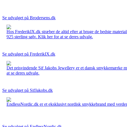
Se udvalget på Brodersens.dk
Hos FrederikIX.dk stræber de altid efter at bruge de bedste materia
925 sterling sølv. Klik her for at se deres udvalg.
Se udvalget på FrederikIX.dk
Det prisvindende Sif Jakobs Jewellery er et dansk smykkemærke med 
at se deres udvalg.
Se udvalget på SifJakobs.dk
EndlessNordic.dk er et eksklusivt nordisk smykkebrand med verden
Se udvalget på EndlessNordic.dk