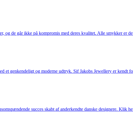
ler, og de går ikke på kompromis med deres kvalitet. Alle smykker er de
et genkendeligt og moderne udtryk. Sif Jakobs Jewellery er kendt for si
somspændende succes skabt af anderkendte danske designere. Klik her 