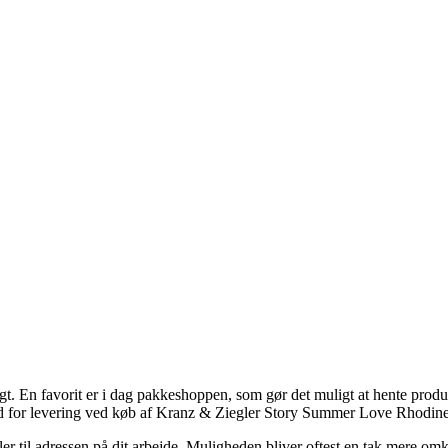
gt. En favorit er i dag pakkeshoppen, som gør det muligt at hente produk
ed for levering ved køb af Kranz & Ziegler Story Summer Love Rhodin
er til adressen på dit arbejde. Muligheden bliver oftest en tak mere omk