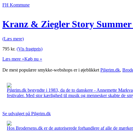
FH Kommune
Kranz & Ziegler Story Summer
(Læs mere)
795
kr.
(Vis fragtpris)
Læs mere »
Køb nu »
De mest populære smykke-webshops er i øjeblikket
Pilgrim.dk
,
Brode
Pilgrim.dk begyndte i 1983, da de to danskere - Annemette Markv
festivaler. Med stor kærlighed til musik og mennesker skabte de smykk
Se udvalget på Pilgrim.dk
Hos Brodersens.dk er de autoriserede forhandlere af alle de mærker d