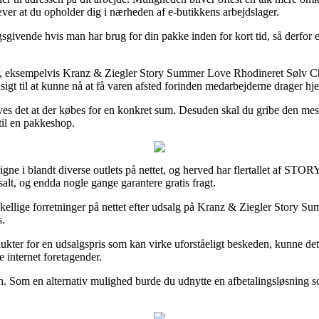
æver at du opholder dig i nærheden af e-butikkens arbejdslager.
vende hvis man har brug for din pakke inden for kort tid, så derfor er 
rer, eksempelvis Kranz & Ziegler Story Summer Love Rhodineret Sølv Ch
dsigt til at kunne nå at få varen afsted forinden medarbejderne drager hj
es det at der købes for en konkret sum. Desuden skal du gribe den mest
til en pakkeshop.
igne i blandt diverse outlets på nettet, og herved har flertallet af STO
salt, og endda nogle gange garantere gratis fragt.
rskellige forretninger på nettet efter udsalg på Kranz & Ziegler Stor
s.
kter for en udsalgspris som kan virke uforståeligt beskeden, kunne det 
e internet foretagender.
n. Som en alternativ mulighed burde du udnytte en afbetalingsløsning so