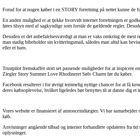
Forud for at nogen køber i en STORY forretning på nettet kunne de for
En anden mulighed er at tjekke hvorvidt internet forretningen er godke
føres tilsyn med af sagkyndige som forstår de gældende regler. Desuden
Desuden er det anbefalelsesværdigt at man er vaks omkring de mest rele
man stadig bibeholder sin kvitteringsmail, således man altid kan bev
eller et barn.
Trustpilot fremskaffer stort set passende muligheder for at inspicere
Ziegler Story Summer Love Rhodineret Sølv Charm før du køber.
Facebook resulterer i for øvrigt temmelig nyttige chancer for at få ke
deres købsoplevelse, hvilket ligeledes bør benyttes til at danne dig et 
Vores website er finansieret af annonceindtægter. Vi har samarbejder m
køb.
Anvisninger angående tilbud og internet forhandlere opdateres fra tid t
oplysninger.