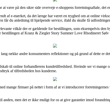
 at være på den sikre side overveje e-shoppens forretningsaftale, det er
ndt af e-mærket, da det længe har været en tryghed om at online virksom
 får du anledning til hjælpende service, ifald du skulle få udfordringe
vante vilkår der er gældende for bestillingen, som eksempelvis den bytter
ise bestillingen af Kranz & Ziegler Story Summer Love Rhodineret Sølv 
 en lang række andre konsumenters reflektioner og på grund af dette er d
ndskab til online forhandlerens kundetilfredshed. Herinde ser vi mange 
indtryk af tilfredsheden hos kunderne.
ed mange firmaer på nettet i form af at vi introducerer forretningernes 
il anden, men det er ikke muligt for os at give garantier imod forandring