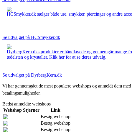
HCSmykker.dk sælger både ure, smykker, piercinger og andre accesso
Se udvalget på HCSmykker.dk
DyrbergKern.dks produkter er håndlavede og gennemgår mange forskel
ædelsten og krystaller. Klik her for at se deres udvalg.
Se udvalget på DyrbergKern.dk
Vi har gennemgået de mest populære webshops og anmeldt dem med stjern
betalingsmuligheder.
Bedst anmeldte webshops
Webshop
Stjerner
Link
Besøg webshop
Besøg webshop
Besøg webshop