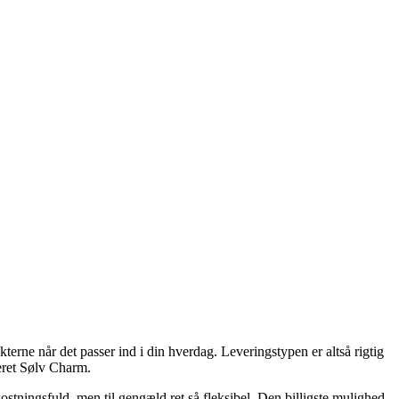
terne når det passer ind i din hverdag. Leveringstypen er altså rigtig
eret Sølv Charm.
ostningsfuld, men til gengæld ret så fleksibel. Den billigste mulighed