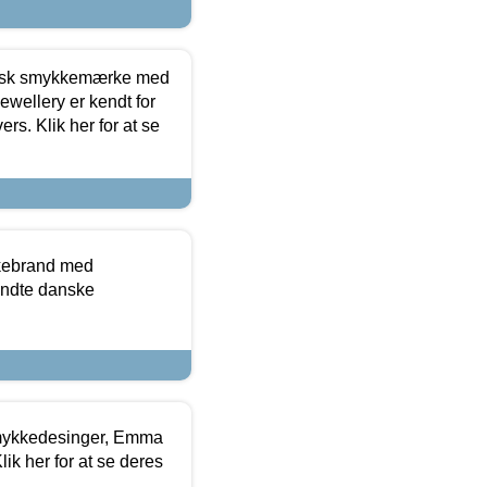
dansk smykkemærke med
ewellery er kendt for
ers. Klik her for at se
kkebrand med
ndte danske
mykkedesinger, Emma
ik her for at se deres