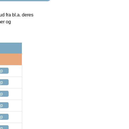
 fra bl.a. deres
mer og
op
op
op
op
op
op