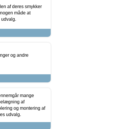
len af deres smykker
å nogen måde at
s udvalg.
inger og andre
gennemgår mange
 belægning af
olering og montering af
res udvalg.