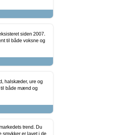
ksisteret siden 2007.
nt til både voksne og
, halskæder, ure og
r til både mænd og
markedets trend. Du
e smykker er lavet i de