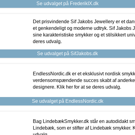
Se udvalget på FrederikIX.dk
Det prisvindende Sif Jakobs Jewellery er et 
et genkendeligt og moderne udtryk. Sif Jakobs J
sine karakteristiske smykker og et stilsikkert univ
deres udvalg.
Se udvalget på SifJakobs.dk
EndlessNordic.dk er et eksklusivt nordisk smy
verdensomspændende succes skabt af anderke
designere. Klik her for at se deres udvalg.
Se udvalget på EndlessNordic.dk
Bag LindebækSmykker.dk står en autodidakt s
Lindebæk, som er stifter af Lindebæk smykker. Kl
udvalg.