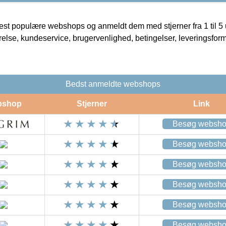
t populære webshops og anmeldt dem med stjerner fra 1 til 5 ud
rrelse, kundeservice, brugervenlighed, betingelser, leveringsfor
Bedst anmeldte webshops
bshop
Stjerner
Link
Besøg websh
Besøg websh
Besøg websh
Besøg websh
Besøg websh
Besøg websh