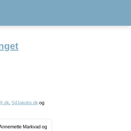
nget
IX.dk
,
SifJakobs.dk
og
- Annemette Markvad og