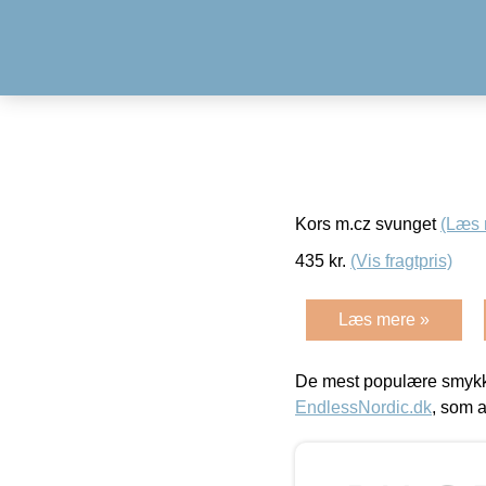
Kors m.cz svunget
(Læs 
435
kr.
(Vis fragtpris)
Læs mere »
De mest populære smykk
EndlessNordic.dk
, som a