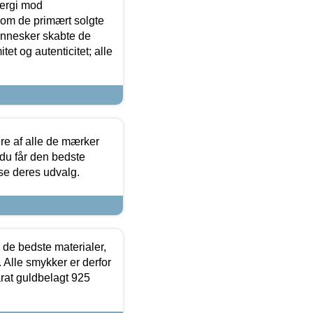
ergi mod
som de primært solgte
mennesker skabte de
et og autenticitet; alle
.
re af alle de mærker
 du får den bedste
 se deres udvalg.
 de bedste materialer,
 Alle smykker er derfor
arat guldbelagt 925