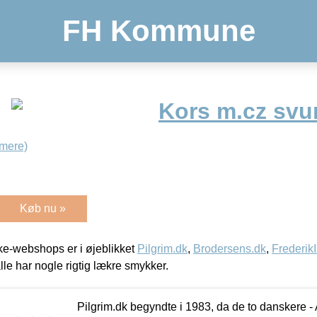
FH Kommune
Kors m.cz svu
mere)
Køb nu »
e-webshops er i øjeblikket
Pilgrim.dk
,
Brodersens.dk
,
Frederik
lle har nogle rigtig lækre smykker.
Pilgrim.dk begyndte i 1983, da de to danskere 