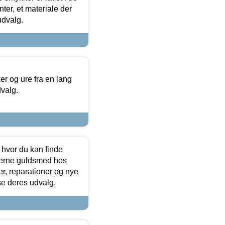
ter, et materiale der
udvalg.
 og ure fra en lang
dvalg.
 hvor du kan finde
terne guldsmed hos
r, reparationer og nye
se deres udvalg.