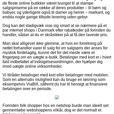
de fleste online butikker været tvunget til at stampe
salgspriserne på en række af deres produkter – til børn og
babyer, og yderligere også til damer og herrer – markant, og
endda nogle gange tilbyde levering uden gebyr.
Dog kan det stadigvæk vise sig smart at se nærmere på et
par internet shops i Danmark efter rabatkoder på forinden du
handler, sådan at du er skråsikker på at få den laveste pris.
Man skal alligevel ikke glemme, at hvis en forretning på
nettet forhandler varer til salg for en salgspris der anses for
mystisk fordelagtig, kunne det for det meste være et
fingerpeg om en uægte e-butik. Betalinger med kort er i hvert
fald indbefattet af Indsigelsesordningen, der hjælper dig
imod uægte online virksomheder.
Vi tilråder betalinger med kort eller betalinger med mobilen.
Som en alternativ mulighed kan du bruge en løsning som
eksempelvis ViaBill, såfremt du har til hensigt at finansiere
betalingen over en periode.
Forinden folk shopper hos en netshop burde man ideelt set
gennemløbe webshoppens vilkår, dog er det normalt et