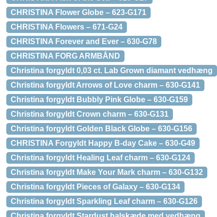
CHRISTINA Flower Globe – 623-G171
CHRISTINA Flowers – 671-G24
CHRISTINA Forever and Ever – 630-G78
CHRISTINA FORG ARMBÅND
Christina forgyldt 0,03 ct. Lab Grown diamant vedhæng
Christina forgyldt Arrows of Love charm – 630-G141
Christina forgyldt Bubbly Pink Globe – 630-G159
Christina forgyldt Crown charm – 630-G131
Christina forgyldt Golden Black Globe – 630-G156
CHRISTINA Forgyldt Happy B-day Cake – 630-G49
Christina forgyldt Healing Leaf charm – 630-G124
Christina forgyldt Make Your Mark charm – 630-G132
Christina forgyldt Pieces of Galaxy – 630-G134
Christina forgyldt Sparkling Leaf charm – 630-G126
Christina forgyldt Stardust halskæde med vedhæng