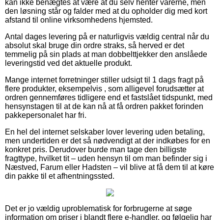
kan ikke benægtes at være at du selv henter varerne, men
den løsning står og falder med at du opholder dig med kort
afstand til online virksomhedens hjemsted.
Antal dages levering på er naturligvis vældig central når du
absolut skal bruge din ordre straks, så herved er det
temmelig på sin plads at man dobbelttjekker den anslåede
leveringstid ved det aktuelle produkt.
Mange internet forretninger stiller udsigt til 1 dags fragt på
flere produkter, eksempelvis , som alligevel forudsætter at
ordren gennemføres tidligere end et fastslået tidspunkt, med
hensynstagen til at de kan nå at få ordren pakket forinden
pakkepersonalet har fri.
En hel del internet selskaber lover levering uden betaling,
men undertiden er det så nødvendigt at der indkøbes for en
konkret pris. Derudover burde man tage den billigste
fragttype, hvilket tit – uden hensyn til om man befinder sig i
Næstved, Farum eller Hadsten – vil blive at få dem til at køre
din pakke til et afhentningssted.
Det er jo vældig uproblematisk for forbrugerne at søge
information om priser i blandt flere e-handler, og følgelig har