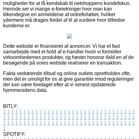
muligheder for at få kendskab til netshoppens kundefokus.
Herinde ser vi mange e-forretninger hvor man kan
tilkendegive en anmeldelse af ordreforløbet, hvilket
ydermere må drages fordel af til at vurdere hvor tilfredse
kunderne er.
Dette website er finansieret af annoncer. Vi har et fast
samarbejde med et hold af e-handler hvori vi formidler
virksomhedernes produkter, og høster honorar ifald en af de
besøgende på vores website realiserer en transaktion.
Fakta vedrørende tilbud og online outlets opretholdes ofte,
men det er umuligt for os at give garantier imod reguleringer
der kan være foretaget efter at vi senest opdaterede
hjemmesidens data.
BITLY:
1
1
1
1
1
1
1
1
1
1
1
1
1
1
1
1
1
1
1
1
1
1
1
1
1
1
1
1
1
1
1
1
1
1
1
1
1
1
1
1
1
1
1
1
1
1
1
1
1
1
1
1
1
1
1
1
1
1
1
1
1
1
1
1
1
1
1
1
1
1
1
1
1
1
1
1
1
1
1
1
1
1
1
1
1
1
1
1
1
1
1
1
1
1
1
1
1
1
1
1
SPOTIFY: