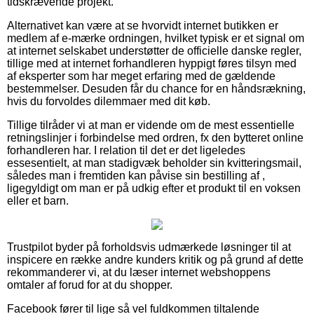
tidskrævende projekt.
Alternativet kan være at se hvorvidt internet butikken er
medlem af e-mærke ordningen, hvilket typisk er et signal om
at internet selskabet understøtter de officielle danske regler,
tillige med at internet forhandleren hyppigt føres tilsyn med
af eksperter som har meget erfaring med de gældende
bestemmelser. Desuden får du chance for en håndsrækning,
hvis du forvoldes dilemmaer med dit køb.
Tillige tilråder vi at man er vidende om de mest essentielle
retningslinjer i forbindelse med ordren, fx den bytteret online
forhandleren har. I relation til det er det ligeledes
essesentielt, at man stadigvæk beholder sin kvitteringsmail,
således man i fremtiden kan påvise sin bestilling af ,
ligegyldigt om man er på udkig efter et produkt til en voksen
eller et barn.
Trustpilot byder på forholdsvis udmærkede løsninger til at
inspicere en række andre kunders kritik og på grund af dette
rekommanderer vi, at du læser internet webshoppens
omtaler af forud for at du shopper.
Facebook fører til lige så vel fuldkommen tiltalende