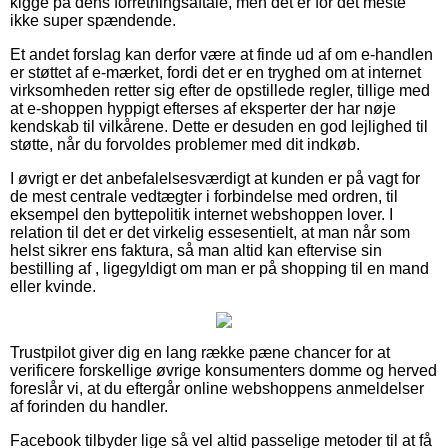
kigge på dens forretningsaftale, men det er for det meste
ikke super spændende.
Et andet forslag kan derfor være at finde ud af om e-handlen
er støttet af e-mærket, fordi det er en tryghed om at internet
virksomheden retter sig efter de opstillede regler, tillige med
at e-shoppen hyppigt efterses af eksperter der har nøje
kendskab til vilkårene. Dette er desuden en god lejlighed til
støtte, når du forvoldes problemer med dit indkøb.
I øvrigt er det anbefalelsesværdigt at kunden er på vagt for
de mest centrale vedtægter i forbindelse med ordren, til
eksempel den byttepolitik internet webshoppen lover. I
relation til det er det virkelig essesentielt, at man når som
helst sikrer ens faktura, så man altid kan eftervise sin
bestilling af , ligegyldigt om man er på shopping til en mand
eller kvinde.
Trustpilot giver dig en lang række pæne chancer for at
verificere forskellige øvrige konsumenters domme og herved
foreslår vi, at du eftergår online webshoppens anmeldelser
af forinden du handler.
Facebook tilbyder lige så vel altid passelige metoder til at få