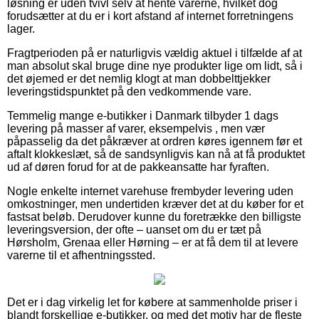
løsning er uden tvivl selv at hente varerne, hvilket dog
forudsætter at du er i kort afstand af internet forretningens
lager.
Fragtperioden på er naturligvis vældig aktuel i tilfælde af at
man absolut skal bruge dine nye produkter lige om lidt, så i
det øjemed er det nemlig klogt at man dobbelttjekker
leveringstidspunktet på den vedkommende vare.
Temmelig mange e-butikker i Danmark tilbyder 1 dags
levering på masser af varer, eksempelvis , men vær
påpasselig da det påkræver at ordren køres igennem før et
aftalt klokkeslæt, så de sandsynligvis kan nå at få produktet
ud af døren forud for at de pakkeansatte har fyraften.
Nogle enkelte internet varehuse frembyder levering uden
omkostninger, men undertiden kræver det at du køber for et
fastsat beløb. Derudover kunne du foretrække den billigste
leveringsversion, der ofte – uanset om du er tæt på
Hørsholm, Grenaa eller Hørning – er at få dem til at levere
varerne til et afhentningssted.
Det er i dag virkelig let for købere at sammenholde priser i
blandt forskellige e-butikker, og med det motiv har de fleste