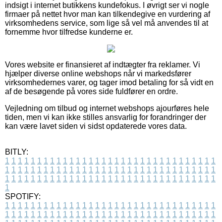
indsigt i internet butikkens kundefokus. I øvrigt ser vi nogle
firmaer på nettet hvor man kan tilkendegive en vurdering af
virksomhedens service, som lige så vel må anvendes til at
fornemme hvor tilfredse kunderne er.
Vores website er finansieret af indtægter fra reklamer. Vi
hjælper diverse online webshops når vi markedsfører
virksomhedernes varer, og tager imod betaling for så vidt en
af de besøgende på vores side fuldfører en ordre.
Vejledning om tilbud og internet webshops ajourføres hele
tiden, men vi kan ikke stilles ansvarlig for forandringer der
kan være lavet siden vi sidst opdaterede vores data.
BITLY:
1
1
1
1
1
1
1
1
1
1
1
1
1
1
1
1
1
1
1
1
1
1
1
1
1
1
1
1
1
1
1
1
1
1
1
1
1
1
1
1
1
1
1
1
1
1
1
1
1
1
1
1
1
1
1
1
1
1
1
1
1
1
1
1
1
1
1
1
1
1
1
1
1
1
1
1
1
1
1
1
1
1
1
1
1
1
1
1
1
1
1
1
1
1
1
1
1
1
1
1
SPOTIFY:
1
1
1
1
1
1
1
1
1
1
1
1
1
1
1
1
1
1
1
1
1
1
1
1
1
1
1
1
1
1
1
1
1
1
1
1
1
1
1
1
1
1
1
1
1
1
1
1
1
1
1
1
1
1
1
1
1
1
1
1
1
1
1
1
1
1