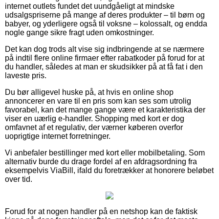
internet outlets fundet det uundgåeligt at mindske
udsalgspriserne på mange af deres produkter – til børn og
babyer, og yderligere også til voksne – kolossalt, og endda
nogle gange sikre fragt uden omkostninger.
Det kan dog trods alt vise sig indbringende at se nærmere
på indtil flere online firmaer efter rabatkoder på forud for at
du handler, således at man er skudsikker på at få fat i den
laveste pris.
Du bør alligevel huske på, at hvis en online shop
annoncerer en vare til en pris som kan ses som utrolig
favorabel, kan det mange gange være et karakteristika der
viser en uærlig e-handler. Shopping med kort er dog
omfavnet af et regulativ, der værner køberen overfor
uoprigtige internet forretninger.
Vi anbefaler bestillinger med kort eller mobilbetaling. Som
alternativ burde du drage fordel af en afdragsordning fra
eksempelvis ViaBill, ifald du foretrækker at honorere beløbet
over tid.
Forud for at nogen handler på en netshop kan de faktisk