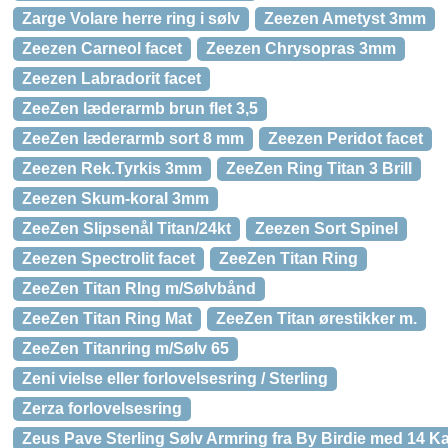
Zarge Volare herre ring i sølv
Zeezen Ametyst 3mm
Zeezen Carneol facet
Zeezen Chrysopras 3mm
Zeezen Labradorit facet
ZeeZen læderarmb brun flet 3,5
ZeeZen læderarmb sort 8 mm
Zeezen Peridot facet
Zeezen Rek.Tyrkis 3mm
ZeeZen Ring Titan 3 Brill
Zeezen Skum-koral 3mm
ZeeZen Slipsenål Titan/24kt
Zeezen Sort Spinel
Zeezen Spectrolit facet
ZeeZen Titan Ring
ZeeZen Titan RIng m/Sølvbånd
ZeeZen Titan Ring Mat
ZeeZen Titan ørestikker m.
ZeeZen Titanring m/Sølv 65
Zeni vielse eller forlovelsesring / Sterling
Zerza forlovelsesring
Zeus Pave Sterling Sølv Armring fra By Birdie med 14 Kar