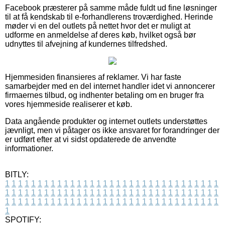
Facebook præsterer på samme måde fuldt ud fine løsninger
til at få kendskab til e-forhandlerens troværdighed. Herinde
møder vi en del outlets på nettet hvor det er muligt at
udforme en anmeldelse af deres køb, hvilket også bør
udnyttes til afvejning af kundernes tilfredshed.
Hjemmesiden finansieres af reklamer. Vi har faste
samarbejder med en del internet handler idet vi annoncerer
firmaernes tilbud, og indhenter betaling om en bruger fra
vores hjemmeside realiserer et køb.
Data angående produkter og internet outlets understøttes
jævnligt, men vi påtager os ikke ansvaret for forandringer der
er udført efter at vi sidst opdaterede de anvendte
informationer.
BITLY:
1
1
1
1
1
1
1
1
1
1
1
1
1
1
1
1
1
1
1
1
1
1
1
1
1
1
1
1
1
1
1
1
1
1
1
1
1
1
1
1
1
1
1
1
1
1
1
1
1
1
1
1
1
1
1
1
1
1
1
1
1
1
1
1
1
1
1
1
1
1
1
1
1
1
1
1
1
1
1
1
1
1
1
1
1
1
1
1
1
1
1
1
1
1
1
1
1
1
1
1
SPOTIFY: