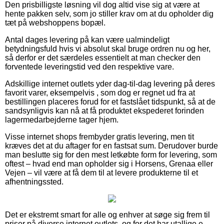
Den prisbilligste løsning vil dog altid vise sig at være at
hente pakken selv, som jo stiller krav om at du opholder dig
tæt på webshoppens bopæl.
Antal dages levering på kan være ualmindeligt
betydningsfuld hvis vi absolut skal bruge ordren nu og her,
så derfor er det særdeles essentielt at man checker den
forventede leveringstid ved den respektive vare.
Adskillige internet outlets yder dag-til-dag levering på deres
favorit varer, eksempelvis , som dog er regnet ud fra at
bestillingen placeres forud for et fastslået tidspunkt, så at de
sandsynligvis kan nå at få produktet ekspederet forinden
lagermedarbejderne tager hjem.
Visse internet shops frembyder gratis levering, men tit
kræves det at du aftager for en fastsat sum. Derudover burde
man beslutte sig for den mest letkøbte form for levering, som
oftest – hvad end man opholder sig i Horsens, Grenaa eller
Vejen – vil være at få dem til at levere produkterne til et
afhentningssted.
Det er ekstremt smart for alle og enhver at søge sig frem til
priser på diverse internet outlets, og for det har utallige e-