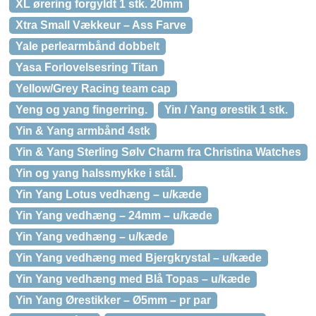
XL ørering forgyldt 1 stk. 20mm
Xtra Small Vækkeur – Ass Farve
Yale perlearmbånd dobbelt
Yasa Forlovelsesring Titan
Yellow/Grey Racing team cap
Yeng og yang fingerring.
Yin / Yang ørestik 1 stk.
Yin & Yang armbånd 4stk
Yin & Yang Sterling Sølv Charm fra Christina Watches
Yin og yang halssmykke i stål.
Yin Yang Lotus vedhæng – u/kæde
Yin Yang vedhæng – 24mm – u/kæde
Yin Yang vedhæng – u/kæde
Yin Yang vedhæng med Bjergkrystal – u/kæde
Yin Yang vedhæng med Blå Topas – u/kæde
Yin Yang Ørestikker – Ø5mm – pr par