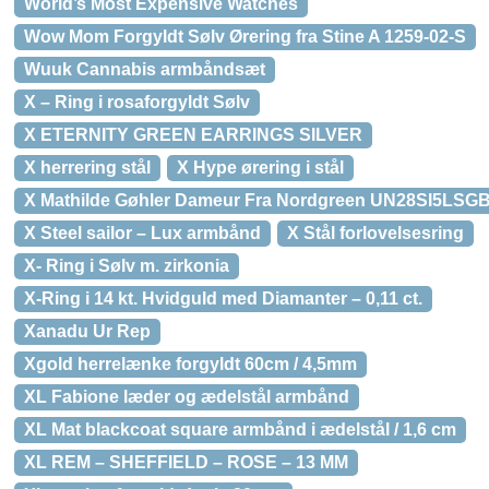
World’s Most Expensive Watches
Wow Mom Forgyldt Sølv Ørering fra Stine A 1259-02-S
Wuuk Cannabis armbåndsæt
X – Ring i rosaforgyldt Sølv
X ETERNITY GREEN EARRINGS SILVER
X herrering stål
X Hype ørering i stål
X Mathilde Gøhler Dameur Fra Nordgreen UN28SI5LS
X Steel sailor – Lux armbånd
X Stål forlovelsesring
X- Ring i Sølv m. zirkonia
X-Ring i 14 kt. Hvidguld med Diamanter – 0,11 ct.
Xanadu Ur Rep
Xgold herrelænke forgyldt 60cm / 4,5mm
XL Fabione læder og ædelstål armbånd
XL Mat blackcoat square armbånd i ædelstål / 1,6 cm
XL REM – SHEFFIELD – ROSE – 13 MM