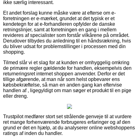
ikke særlig interessant.
Et andet forslag kunne måske være at efterse om e-
forretningen er e-mærket, grundet at det typisk er et
kendetegn for at e-forhandleren opfylder de danske
retningslinjer, samt at forretningen en gang i mellem
revideres af specialister som forstår vilkårene på området.
Derudover tilbydes du anledning til en håndsrækning, hvis
du bliver udsat for problemstillinger i processen med din
shopping.
Tilmed slår vi et slag for at kunden er omhyggelig omkring
de primære regler gældende for handlen, eksempelvis den
returneringsret internet shoppen anvender. Derfor er det
tillige afgørende, at man når som helst opbevarer ens
købsbekræftelse, så man en anden gang kan eftervise
handlen af , ligegyldigt om man søger et produkt til en pige
eller dreng.
Trustpilot medfører stort set strålende genveje til at vurdere
ret mange forhenværende forbrugeres erfaringer og af den
grund er det en hjælp, at du analyserer online webshoppens
ratings af inden du handler.