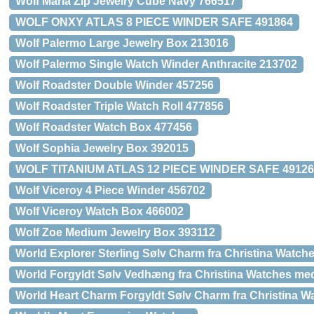
Wolf Maria Zip Jewelry Cube Navy 766517
WOLF ONXY ATLAS 8 PIECE WINDER SAFE 491864
Wolf Palermo Large Jewelry Box 213016
Wolf Palermo Single Watch Winder Anthracite 213702
Wolf Roadster Double Winder 457256
Wolf Roadster Triple Watch Roll 477856
Wolf Roadster Watch Box 477456
Wolf Sophia Jewelry Box 392015
WOLF TITANIUM ATLAS 12 PIECE WINDER SAFE 49126
Wolf Viceroy 4 Piece Winder 456702
Wolf Viceroy Watch Box 466002
Wolf Zoe Medium Jewelry Box 393112
World Explorer Sterling Sølv Charm fra Christina Watch
World Forgyldt Sølv Vedhæng fra Christina Watches me
World Heart Charm Forgyldt Sølv Charm fra Christina W