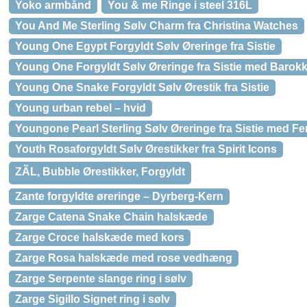
Yoko armbånd
You & me Ringe i steel 316L
You And Me Sterling Sølv Charm fra Christina Watches
Young One Egypt Forgyldt Sølv Øreringe fra Sistie
Young One Forgyldt Sølv Øreringe fra Sistie med Barokk
Young One Snake Forgyldt Sølv Ørestik fra Sistie
Young urban rebel – hvid
Youngone Pearl Sterling Sølv Øreringe fra Sistie med F
Youth Rosaforgyldt Sølv Ørestikker fra Spirit Icons
ZÃL, Bubble Ørestikker, Forgyldt
Zante forgyldte øreringe – Dyrberg-Kern
Zarge Catena Snake Chain halskæde
Zarge Croce halskæde med kors
Zarge Rosa halskæde med rose vedhæng
Zarge Serpente slange ring i sølv
Zarge Sigillo Signet ring i sølv