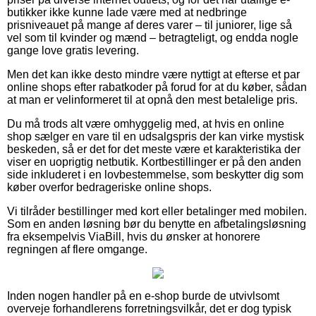
butikker ikke kunne lade være med at nedbringe
prisniveauet på mange af deres varer – til juniorer, lige så
vel som til kvinder og mænd – betragteligt, og endda nogle
gange love gratis levering.
Men det kan ikke desto mindre være nyttigt at efterse et par
online shops efter rabatkoder på forud for at du køber, sådan
at man er velinformeret til at opnå den mest betalelige pris.
Du må trods alt være omhyggelig med, at hvis en online
shop sælger en vare til en udsalgspris der kan virke mystisk
beskeden, så er det for det meste være et karakteristika der
viser en uoprigtig netbutik. Kortbestillinger er på den anden
side inkluderet i en lovbestemmelse, som beskytter dig som
køber overfor bedrageriske online shops.
Vi tilråder bestillinger med kort eller betalinger med mobilen.
Som en anden løsning bør du benytte en afbetalingsløsning
fra eksempelvis ViaBill, hvis du ønsker at honorere
regningen af flere omgange.
Inden nogen handler på en e-shop burde de utvivlsomt
overveje forhandlerens forretningsvilkår, det er dog typisk