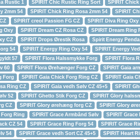
a Rustic 1
SPIRIT Chic Rustic Ring Sort
SPIRIT Chick
xy 2mm 54
SPIRIT Chick Ring Rosa 2mm 54
SPIRIT Ch
 CZ
SPIRIT creol Passion FG CZ
SPIRIT Diva Ring Oxy
g Oxy
SPIRIT Dream CZ Rosa CZ
SPIRIT Dream Ring 
xy CZ
SPIRIT Drops Ørestik Rosa
Spirit Energy Penda
org 54
SPIRIT Energy Ring Oxy 54
SPIRIT Energy Ved
gyldt 57
SPIRIT Flora Halssmykke Forg
SPIRIT Flora 
v 60
SPIRIT Flora Ørehænger Forg CZ
SPIRIT Gaia ar
g Forg
SPIRIT Gaia Chick Forg Ring CZ
SPIRIT Gaia C
osa Ring CZ
SPIRIT Gaia vedh Sølv CZ 45+5
SPIRIT Gh
ølv 52
SPIRIT Ghetto Stik Forg CZ
SPIRIT Glory hals
rg CZ
SPIRIT Glory ørehæng forg CZ
SPIRIT Glory øre
 Forg Ring
SPIRIT Grace Armbånd Sølv
SPIRIT Grace
ack CZ 54
SPIRIT Grace Ring Forg 54
SPIRIT Grace Ri
lv 54
SPIRIT Grace vedh Sort CZ 45+5
SPIRIT Heart R