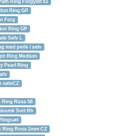
ath Ring Forgyldt 51
thm Ring GP
n Forg
ion Ring GP
te Sølv L
ng med perle i sølv
ph Ring Medium
y Pearl Ring
ølv
n sølvCZ
s Ring Rosa 56
alssmk Sort Rh
 Ringsæt
c Ring Rosa 2mm CZ