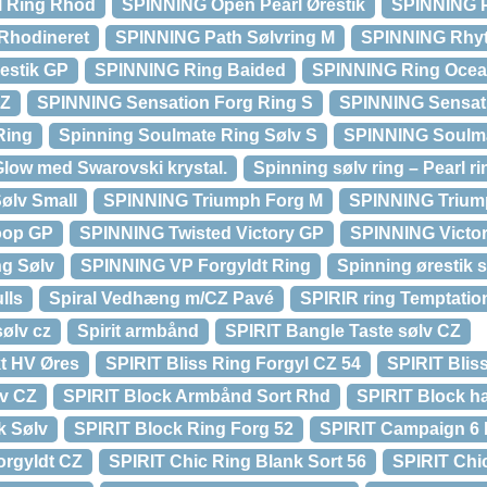
l Ring Rhod
SPINNING Open Pearl Ørestik
SPINNING P
Rhodineret
SPINNING Path Sølvring M
SPINNING Rhy
estik GP
SPINNING Ring Baided
SPINNING Ring Ocea
CZ
SPINNING Sensation Forg Ring S
SPINNING Sensat
Ring
Spinning Soulmate Ring Sølv S
SPINNING Soulma
Glow med Swarovski krystal.
Spinning sølv ring – Pearl ri
ølv Small
SPINNING Triumph Forg M
SPINNING Trium
oop GP
SPINNING Twisted Victory GP
SPINNING Victor
ng Sølv
SPINNING VP Forgyldt Ring
Spinning ørestik s
lls
Spiral Vedhæng m/CZ Pavé
SPIRIR ring Temptatio
ølv cz
Spirit armbånd
SPIRIT Bangle Taste sølv CZ
kt HV Øres
SPIRIT Bliss Ring Forgyl CZ 54
SPIRIT Blis
lv CZ
SPIRIT Block Armbånd Sort Rhd
SPIRIT Block h
k Sølv
SPIRIT Block Ring Forg 52
SPIRIT Campaign 6
orgyldt CZ
SPIRIT Chic Ring Blank Sort 56
SPIRIT Chi