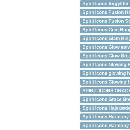
Spirit Icons forgyldte
Spirit Icons Fusion H
Spirit Icons Fusion 
Spirit Icons Gem Hoop
Spirit Icons Glam Ri
Spirit Icons Glow sø
Spirit Icons Glow Øre
Spirit Icons Glowing 
Spirit Icons glowing h
Spirit Icons Glowing 
SPIRIT ICONS GRA
Spirit Icons Grace Ør
Spirit Icons Halskæde
Spirit Icons Harmony
Spirit Icons Harmony 