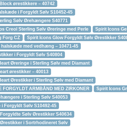
 Block ørestikkere – 40742
alskæde i Forgyldt Sølv S10452-45
Sterling Sølv Ørehængere S40771
s Creol Sterling Sølv Øreringe med Perle
Spirit Icons G
ng Forg CZ
Spirit Icons Glow Forgyldt Sølv Ørestikker S40
lv halskæde med vedhæng – 10471-45
stikker i Forgyldt Sølv S40804
Heart Øreringe i Sterling Sølv med Diamant
eart ørestikker – 40013
Heart Ørestikker i Sterling Sølv med Diamant
CE FORGYLDT ARMBÅND MED ZIRKONER
Spirit Icons 
ehængere i Sterling Sølv S40053
 i Forgyldt Sølv S10492-45
 Forgyldte Sølv Ørestikker S40634
Ørestikker i Sortrhodineret Sølv