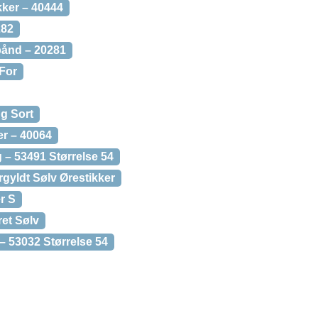
kker – 40444
282
mbånd – 20281
 For
g Sort
er – 40064
g – 53491 Størrelse 54
rgyldt Sølv Ørestikker
r S
ret Sølv
 – 53032 Størrelse 54