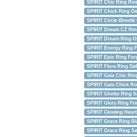
SPIRIT Chic Ring Ros
SPIRIT Chick Ring O
SPIRIT Circle Ørestik
SPIRIT Dream CZ Rin
SPIRIT Dream Ring O
SPIRIT Energy Ring F
SPIRIT Epic Ring For
SPIRIT Flora Ring Søl
SPIRIT Gaia Chic Rin
SPIRIT Gaia Chick R
SPIRIT Ghetto Ring S
SPIRIT Glory Ring Fo
SPIRIT Glowing Heart
SPIRIT Grace Ring Bl
SPIRIT Grace Ring Sø