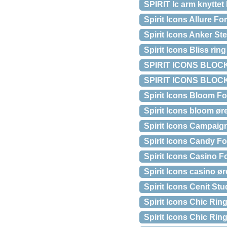
SPIRIT Ic arm knyttet
Spirit Icons Allure F
Spirit Icons Anker S
Spirit Icons Bliss rin
SPIRIT ICONS BLO
SPIRIT ICONS BLO
Spirit Icons Bloom Fo
Spirit Icons bloom ør
Spirit Icons Campaign
Spirit Icons Candy Fo
Spirit Icons Casino F
Spirit Icons casino ø
Spirit Icons Cenit Stu
Spirit Icons Chic Rin
Spirit Icons Chic Rin