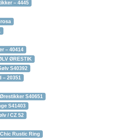
tikker – 4445
 rosa
1
er – 40414
ØLV ØRESTIK
 Sølv S40392
d – 20351
 Ørestikker S40651
inge S41403
ølv / CZ 52
 Chic Rustic Ring