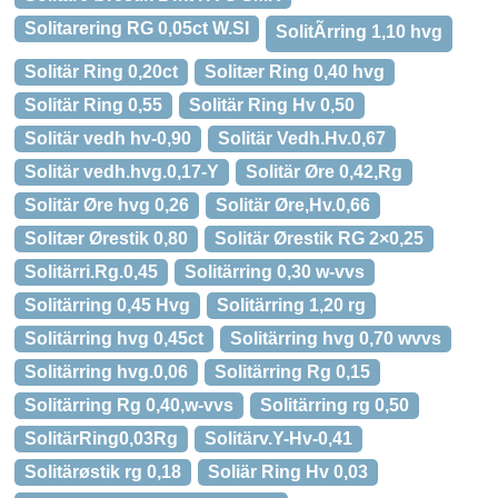
Solitarering RG 0,05ct W.SI
SolitÃrring 1,10 hvg
Solitär Ring 0,20ct
Solitær Ring 0,40 hvg
Solitär Ring 0,55
Solitär Ring Hv 0,50
Solitär vedh hv-0,90
Solitär Vedh.Hv.0,67
Solitär vedh.hvg.0,17-Y
Solitär Øre 0,42,Rg
Solitär Øre hvg 0,26
Solitär Øre,Hv.0,66
Solitær Ørestik 0,80
Solitär Ørestik RG 2×0,25
Solitärri.Rg.0,45
Solitärring 0,30 w-vvs
Solitärring 0,45 Hvg
Solitärring 1,20 rg
Solitärring hvg 0,45ct
Solitärring hvg 0,70 wvvs
Solitärring hvg.0,06
Solitärring Rg 0,15
Solitärring Rg 0,40,w-vvs
Solitärring rg 0,50
SolitärRing0,03Rg
Solitärv.Y-Hv-0,41
Solitärøstik rg 0,18
Soliär Ring Hv 0,03