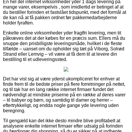
En hel del internet virksomheder yder 1 dags levering på
mange varer, eksempelvis , som imidlertid er betinget af at
du bestiller forinden et fastslået tidspunkt, med det formål at
de kan nå at få pakken ordnet før pakkemedarbejderne
holder fyraften.
Enkelte online virksomheder yder fragtfri levering, men tit
påkræves det at der købes for en præcis sum. Ellers må du
snuppe den prisbilligste leveringsmåde, hvilket i de fleste
tilfælde – uanset om du opholder sig tæt på Viborg, Solrød
Strand eller Lemvig – vil være at få dem til at levere din
bestilling til et udleveringssted.
Det har vist sig at være yderst ukompliceret for enhver at
finde frem til de bedste priser på flere forretninger på nettet,
og til tak har en lang række internet firmaer fundet det
nødvendigt at mindske priserne på en række af deres varer
– til babyer og børn, og samtidig til damer og herrer –
eftertrykkeligt, og endda nogle gange yde levering uden
beregning.
Til gengæld kan det ikke desto mindre blive profitabelt at
analysere enkelte internet firmaer efter udsalg på forinden
du færdiggør din shopping, så du er sikker på at indhente