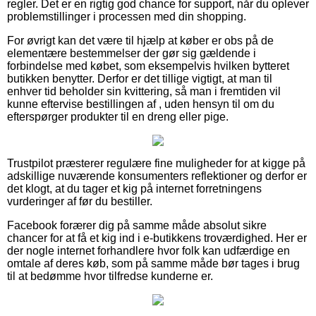
regler. Det er en rigtig god chance for support, når du oplever
problemstillinger i processen med din shopping.
For øvrigt kan det være til hjælp at køber er obs på de
elementære bestemmelser der gør sig gældende i
forbindelse med købet, som eksempelvis hvilken bytteret
butikken benytter. Derfor er det tillige vigtigt, at man til
enhver tid beholder sin kvittering, så man i fremtiden vil
kunne eftervise bestillingen af , uden hensyn til om du
efterspørger produkter til en dreng eller pige.
Trustpilot præsterer regulære fine muligheder for at kigge på
adskillige nuværende konsumenters reflektioner og derfor er
det klogt, at du tager et kig på internet forretningens
vurderinger af før du bestiller.
Facebook forærer dig på samme måde absolut sikre
chancer for at få et kig ind i e-butikkens troværdighed. Her er
der nogle internet forhandlere hvor folk kan udfærdige en
omtale af deres køb, som på samme måde bør tages i brug
til at bedømme hvor tilfredse kunderne er.