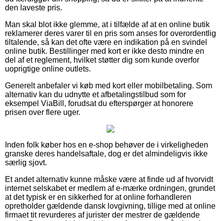
den laveste pris.
Man skal blot ikke glemme, at i tilfælde af at en online butik
reklamerer deres varer til en pris som anses for overordentlig
tiltalende, så kan det ofte være en indikation på en svindel
online butik. Bestillinger med kort er ikke desto mindre en
del af et reglement, hvilket støtter dig som kunde overfor
uoprigtige online outlets.
Generelt anbefaler vi køb med kort eller mobilbetaling. Som
alternativ kan du udnytte et afbetalingstilbud som for
eksempel ViaBill, forudsat du efterspørger at honorere
prisen over flere uger.
Inden folk køber hos en e-shop behøver de i virkeligheden
granske deres handelsaftale, dog er det almindeligvis ikke
særlig sjovt.
Et andet alternativ kunne måske være at finde ud af hvorvidt
internet selskabet er medlem af e-mærke ordningen, grundet
at det typisk er en sikkerhed for at online forhandleren
opretholder gældende dansk lovgivning, tillige med at online
firmaet tit revurderes af jurister der mestrer de gældende