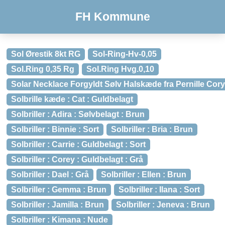
FH Kommune
Sol Ørestik 8kt RG
Sol-Ring-Hv-0,05
Sol.Ring 0,35 Rg
Sol.Ring Hvg.0,10
Solar Necklace Forgyldt Sølv Halskæde fra Pernille Cor
Solbrille kæde : Cat : Guldbelagt
Solbriller : Adira : Sølvbelagt : Brun
Solbriller : Binnie : Sort
Solbriller : Bria : Brun
Solbriller : Carrie : Guldbelagt : Sort
Solbriller : Corey : Guldbelagt : Grå
Solbriller : Dael : Grå
Solbriller : Ellen : Brun
Solbriller : Gemma : Brun
Solbriller : Ilana : Sort
Solbriller : Jamilla : Brun
Solbriller : Jeneva : Brun
Solbriller : Kimana : Nude