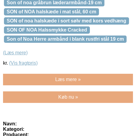
Son of noa gråbrun læderarmbånd-19 cm
SON of NOA halskæde i mat stål, 60 cm
SON of noa halskæde i sort sølv med kors vedhæng
SON OF NOA Halssmykke Cracked
Son of Noa Herre armbånd i blank rustfri stål 19 cm
(Læs mere)
kr.
(Vis fragtpris)
Læs mere »
Køb nu »
Navn:
Kategori:
Producent: