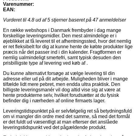
Varenummer:
EAN:
Vurderet til
4.8
ud af 5 stjerner baseret på
47
anmeldelser
En række webshops i Danmark frembyder i dag mange
forskellige leveringsmidler. Den mest almindelige er i
øjeblikket at få leveret til et afhentningssted, hvor det nemlig
er ret fleksibelt for dig at kunne hente de købte produkter lige
præcis når det passer ind i din kalender. Fragtformen er
nemlig ualmindeligt smertefri, samt typisk desuden den
prisbilligste type af levering ved køb af .
Du kunne alternativt forsøge at vælge levering til din
adresse eller ud på dit arbejde. Muligheden bliver i mange
tilfælde lidt mere pebret, men endda ultra praktisk. Den
billigste leveringsmanér vil dog altid vise sig at være at
hente produkterne selv, hvilket forudsætter at du fysisk
befinder dig i nærheden af online firmaets lager.
Leveringstidspunktet på er selvfølgelig ret så betydningsfuld
om vi mangler din ordre med det samme, så med det formål
er det fuldt ud væsentligt at man efterser det anslåede
leveringstidspunkt ved det pågældende produkt.