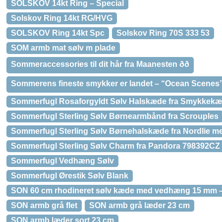
SOLSKOV 14kt Ring – Special
Solskov Ring 14kt RG/HVG
SOLSKOV Ring 14kt Spc
Solskov Ring 70S 333 53
SOM armb mat sølv m plade
Sommeraccessories til dit hår fra Maanesten ðð
Sommerens fineste smykker er landet – “Ocean Scenes” b
Sommerfugl Rosaforgyldt Sølv Halskæde fra Smykkek
Sommerfugl Sterling Sølv Børnearmbånd fra Scrouples
Sommerfugl Sterling Sølv Børnehalskæde fra Nordlie m
Sommerfugl Sterling Sølv Charm fra Pandora 798392CZ
Sommerfugl Vedhæng Sølv
Sommerfugl Ørestik Sølv Blank
SON 60 cm rhodineret sølv kæde med vedhæng 15 mm –
SON armb grå flet
SON armb grå læder 23 cm
SON armb læder sort 23 cm