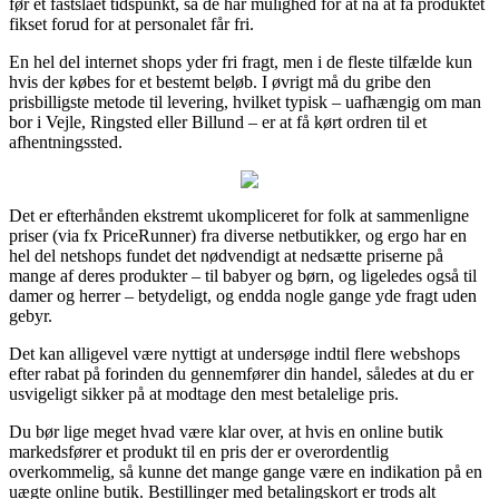
før et fastslået tidspunkt, så de har mulighed for at nå at få produktet
fikset forud for at personalet får fri.
En hel del internet shops yder fri fragt, men i de fleste tilfælde kun
hvis der købes for et bestemt beløb. I øvrigt må du gribe den
prisbilligste metode til levering, hvilket typisk – uafhængig om man
bor i Vejle, Ringsted eller Billund – er at få kørt ordren til et
afhentningssted.
Det er efterhånden ekstremt ukompliceret for folk at sammenligne
priser (via fx PriceRunner) fra diverse netbutikker, og ergo har en
hel del netshops fundet det nødvendigt at nedsætte priserne på
mange af deres produkter – til babyer og børn, og ligeledes også til
damer og herrer – betydeligt, og endda nogle gange yde fragt uden
gebyr.
Det kan alligevel være nyttigt at undersøge indtil flere webshops
efter rabat på forinden du gennemfører din handel, således at du er
usvigeligt sikker på at modtage den mest betalelige pris.
Du bør lige meget hvad være klar over, at hvis en online butik
markedsfører et produkt til en pris der er overordentlig
overkommelig, så kunne det mange gange være en indikation på en
uægte online butik. Bestillinger med betalingskort er trods alt