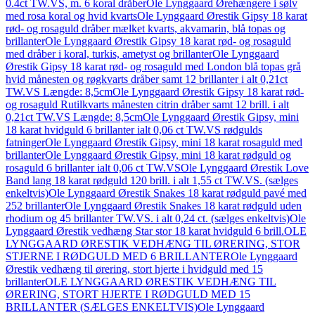
0.4ct TW.VS, m. 6 koral dråber
Ole Lynggaard Ørehængere i sølv
med rosa koral og hvid kvarts
Ole Lynggaard Ørestik Gipsy 18 karat
rød- og rosaguld dråber mælket kvarts, akvamarin, blå topas og
brillanter
Ole Lynggaard Ørestik Gipsy 18 karat rød- og rosaguld
med dråber i koral, turkis, ametyst og brillanter
Ole Lynggaard
Ørestik Gipsy 18 karat rød- og rosaguld med London blå topas grå
hvid månesten og røgkvarts dråber samt 12 brillanter i alt 0,21ct
TW.VS Længde: 8,5cm
Ole Lynggaard Ørestik Gipsy 18 karat rød-
og rosaguld Rutilkvarts månesten citrin dråber samt 12 brill. i alt
0,21ct TW.VS Længde: 8,5cm
Ole Lynggaard Ørestik Gipsy, mini
18 karat hvidguld 6 brillanter ialt 0,06 ct TW.VS rødgulds
fatninger
Ole Lynggaard Ørestik Gipsy, mini 18 karat rosaguld med
brillanter
Ole Lynggaard Ørestik Gipsy, mini 18 karat rødguld og
rosaguld 6 brillanter ialt 0,06 ct TW.VS
Ole Lynggaard Ørestik Love
Band lang 18 karat rødguld 120 brill. i alt 1,55 ct TW.VS. (sælges
enkeltvis)
Ole Lynggaard Ørestik Snakes 18 karat rødguld pavé med
252 brillanter
Ole Lynggaard Ørestik Snakes 18 karat rødguld uden
rhodium og 45 brillanter TW.VS. i alt 0,24 ct. (sælges enkeltvis)
Ole
Lynggaard Ørestik vedhæng Star stor 18 karat hvidguld 6 brill.
OLE
LYNGGAARD ØRESTIK VEDHÆNG TIL ØRERING, STOR
STJERNE I RØDGULD MED 6 BRILLANTER
Ole Lynggaard
Ørestik vedhæng til ørering, stort hjerte i hvidguld med 15
brillanter
OLE LYNGGAARD ØRESTIK VEDHÆNG TIL
ØRERING, STORT HJERTE I RØDGULD MED 15
BRILLANTER (SÆLGES ENKELTVIS)
Ole Lynggaard