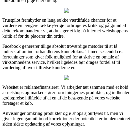
indkøb til en pige eller dreng.
Trustpilot frembyder en lang række værdifulde chancer for at
vurdere en længere række øvrige forbrugeres kritik og på grund af
dette rekommanderer vi, at du tager et kig på internet webshoppens
kritik af før du placerer din ordre.
Facebook genererer tillige absolut troværdige metoder til at få
indtryk af online forhandlerens kundefokus. Tilmed ses endda e-
forretninger som giver folk mulighed for at skrive en omtale af
virksomhedens service, hvilket ligeledes bør drages fordel af til
vurdering af hvor tilfredse kunderne er.
Websitet er reklamefinansieret. Vi arbejder tæt sammen med et hold
af netshops og markedsfører forretningernes produkter, og indhenter
godtgørelse i tilfælde af at en af de besøgende på vores website
foretager et køb.
Anvisninger omkring produkter og e-shops ajourføres tit, men vi
giver ingen garanti imod korrektioner der potentielt er implementeret
siden sidste opdatering af vores oplysninger.