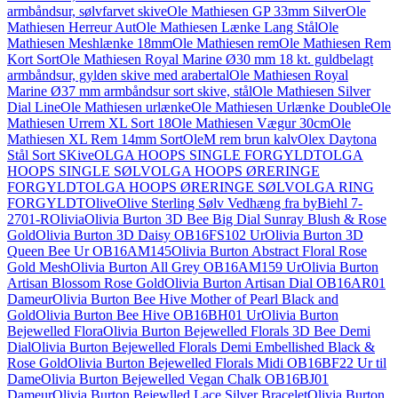
armbåndsur, sølvfarvet skive
Ole Mathiesen GP 33mm Silver
Ole
Mathiesen Herreur Aut
Ole Mathiesen Lænke Lang Stål
Ole
Mathiesen Meshlænke 18mm
Ole Mathiesen rem
Ole Mathiesen Rem
Kort Sort
Ole Mathiesen Royal Marine Ø30 mm 18 kt. guldbelagt
armbåndsur, gylden skive med arabertal
Ole Mathiesen Royal
Marine Ø37 mm armbåndsur sort skive, stål
Ole Mathiesen Silver
Dial Line
Ole Mathiesen urlænke
Ole Mathiesen Urlænke Double
Ole
Mathiesen Urrem XL Sort 18
Ole Mathiesen Vægur 30cm
Ole
Mathiesen XL Rem 14mm Sort
OleM rem brun kalv
Olex Daytona
Stål Sort SKive
OLGA HOOPS SINGLE FORGYLDT
OLGA
HOOPS SINGLE SØLV
OLGA HOOPS ØRERINGE
FORGYLDT
OLGA HOOPS ØRERINGE SØLV
OLGA RING
FORGYLDT
Olive
Olive Sterling Sølv Vedhæng fra byBiehl 7-
2701-R
Olivia
Olivia Burton 3D Bee Big Dial Sunray Blush & Rose
Gold
Olivia Burton 3D Daisy OB16FS102 Ur
Olivia Burton 3D
Queen Bee Ur OB16AM145
Olivia Burton Abstract Floral Rose
Gold Mesh
Olivia Burton All Grey OB16AM159 Ur
Olivia Burton
Artisan Blossom Rose Gold
Olivia Burton Artisan Dial OB16AR01
Dameur
Olivia Burton Bee Hive Mother of Pearl Black and
Gold
Olivia Burton Bee Hive OB16BH01 Ur
Olivia Burton
Bejewelled Flora
Olivia Burton Bejewelled Florals 3D Bee Demi
Dial
Olivia Burton Bejewelled Florals Demi Embellished Black &
Rose Gold
Olivia Burton Bejewelled Florals Midi OB16BF22 Ur til
Dame
Olivia Burton Bejewelled Vegan Chalk OB16BJ01
Dameur
Olivia Burton Bejewlled Lace Silver Bracelet
Olivia Burton