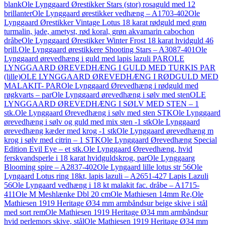
blank
Ole Lynggaard Ørestikker Stars (stor) rosaguld med 12
brillanter
Ole Lynggaard ørestikker vedhæng – A1703-402
Ole
Lynggaard Ørestikker Vintage Lotus 18 karat rødguld med grøn
turmalin, jade, ametyst, rød koral, grøn akvamarin cabochon
dråbe
Ole Lynggaard Ørestikker Winter Frost 18 karat hvidguld 46
brill.
Ole Lynggaard ørestikkere Shooting Stars – A3087-401
Ole
Lynggaard ørevedhæng i guld med lapis lazuli PAR
OLE
LYNGGAARD ØREVEDHÆNG I GULD MED TURKIS PAR
(lille)
OLE LYNGGAARD ØREVEDHÆNG I RØDGULD MED
MALAKIT- PAR
Ole Lynggaard Ørevedhæng i rødguld med
røgkvarts – par
Ole Lynggaard ørevedhæng i sølv med sten
OLE
LYNGGAARD ØREVEDHÆNG I SØLV MED STEN – 1
stk.
Ole Lynggaard Ørevedhæng i sølv med sten STK
Ole Lynggaard
ørevedhæng i sølv og guld med mix sten -1 stk
Ole Lynggaard
ørevedhæng kæder med krog -1 stk
Ole Lynggaard ørevedhæng m
krog i sølv med citrin – 1 STK
Ole Lynggaard Ørevedhæng Special
Edition Evil Eye – et stk.
Ole Lynggaard Ørevedhæng, hvid
ferskvandsperle i 18 karat hvidguldskrog, par
Ole Lynggaarg
Blooming spire – A2837-402
Ole Lyngaard lille lotus str 56
Ole
Lyngaard Lotus ring 18kt, lapis lazuli – A2651-427 Lapis Lazuli
56
Ole Lyngaard vedhæng i 18 kt malakit fac. dråbe – A1715-
411
Ole M Meshlænke Dbl 20 cm
Ole Mathiesen 14mm Re,
Ole
Mathiesen 1919 Heritage Ø34 mm armbåndsur beige skive i stål
med sort rem
Ole Mathiesen 1919 Heritage Ø34 mm armbåndsur
hvid perlemors skive, stål
Ole Mathiesen 1919 Heritage Ø34 mm