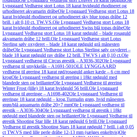
rosaguld
Ole Lynggaard Vedhæng stort Leaves 18 karat rødguld
Ole
Lynggaard Vedhæng stort Lotus 18 karat hvidguld rhodineret og
urhodineret akvamarin dråbe
Ole Lynggaard Vedhæng stort Lotus 18
karat hvidguld rhodineret og urhodineret sky blue topas dråbe 12
brill. i alt 0,10 ct. TW.VS.
Ole Lynggaard Vedhæng stort Lotus 18
karat hvidguld rhodineret og urhodineret Swiss blå topas dråbe
Ole
Lynggaard Vedhæng stort Lotus 18 karat rødguld – blade rosaguld
akvamarin dråbe 12 brill.
Ole Lynggaard Vedhæng stort Lotus
Sterling sølv oxyderet – blade 18 karat rødguld grå månesten
dråbe
Ole Lynggaard Vedhæng stort Lotus Sterling sølv oxyderet –
blade 18 karat rødguld rav dråbe 12 brill. TW.VS i alt 0,10 ct.
Ole
Lynggaard vedhæng til Circus ørestik – A3036-302
Ole Lynggaard
vedhæng til smykkelås – A1691-501
OLE LYNGGAARD
vedhæng til ørering 18 karat rød/rosaguld anker kæde – 6 cm med
krog
Ole Lynggaard vedhæng til ørering i 18kt rødguld med
blandede sten og brillanter
Ole Lynggaard Vedhæng til ørering
Winter Frost (lille) 18 karat hvidguld 56 brill.
Ole Lynggaard
vedhæng til øreringe – A1698-402
Ole Lynggaard Vedhæng til
øreringe 18 karat rødguld – krog.Turmalin grøn, hvid månesten,
grøn/blå aquamarin dråbe 20×7 mm
Ole Lynggaard vedhæng til
ørestik – A3036-304
Ole Lynggaard vedhæng til ørestik i 18kt
rødguld med blandede sten og brillanter
Ole Lynggaard Vedhæng til
ørestik Shooting Star lille 18 karat rødguld 6 brill.
Ole Lynggaard
Vedhæng til ørestik Shooting Stars 18 karat rødguld 7 brill. i alt 0,05
ct TW.VS med lille perle dråbe 12-13 mm (sælges enkeltvis)
Ole