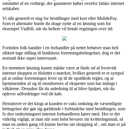
omsluttet af en vedtægt, der garanterer køber overfor falske internet
selskaber.
Vi slår generelt et slag for bestillinger med kort eller MobilePay.
Som et alternativ burde du drage nytte af en løsning som for
eksempel ViaBill, når du hellere vil betale regningen over tid.
Forinden folk handler i en forhandler på nettet behøver man helt
sikkert tage stilling til butikkens forretningsbetingelser, dog er det
normalt ikke super interessant.
En nemmere løsning kunne måske være at finde ud af hvorvidt
internet shoppen er tilsluttet e-mærket, hvilket generelt er et sympol
på at online forretningen lever op til de opstillede regler, og at
hjemmesiden af og til monitoreres af eksperter som har indsigt i
vilkårene. Desuden får du anledning til at blive hjulpet, når du
oplever udfordringer ved dit køb.
Herudover er det klogt at kunden er vaks omkring de væsentligste
betingelser der gør sig gældende i forbindelse med bestillingen, som
fx den ombytningsret internet forhandleren kører med. Her er det
virkelig vigtigt, at man når som helst bevarer sin kvitteringsmail, så
man en anden gang vil kunne bevise sin shopping af , om man er på