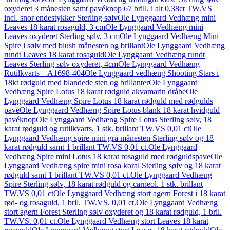
oxyderet 3 månesten samt pavéknop 67 brill. i alt 0,38ct TW.VS
incl. snor endestykker Sterling sølv
Ole Lynggaard Vedhæng mini
Leaves 18 karat rosaguld, 3 cm
Ole Lynggaard Vedhæng mini
Leaves oxyderet Sterling sølv, 3 cm
Ole Lynggaard Vedhæng Mini
Spire i sølv med blush månesten og brillant
Ole Lynggaard Vedhæng
rundt Leaves 18 karat rosaguld
Ole Lynggaard Vedhæng rundt
Leaves Sterling sølv oxyderet, 4cm
Ole Lynggaard Vedhæng
Rutilkvarts – A1698-404
Ole Lynggaard vedhæng Shooting Stars i
18kt rødguld med blandede sten og brillanter
Ole Lynggaard
Vedhæng Spire Lotus 18 karat rødguld akvamarin dråbe
Ole
Lynggaard Vedhæng Spire Lotus 18 karat rødguld med rødgulds
pavé
Ole Lynggaard Vedhæng Spire Lotus blank 18 karat hvidguld
pavéknop
Ole Lynggaard Vedhæng Spire Lotus Sterling sølv, 18
karat rødguld og rutilkvarts. 1 stk. brillant TW.VS 0,01 ct
Ole
Lynggaard Vedhæng spire mini grå månesten Sterling sølv og 18
karat rødguld samt 1 brillant TW.VS 0,01 ct.
Ole Lynggaard
Vedhæng Spire mini Lotus 18 karat rosaguld med rødguldspave
Ole
Lynggaard Vedhæng spire mini rosa koral Sterling sølv og 18 karat
rødguld samt 1 brillant TW.VS 0,01 ct.
Ole Lynggaard Vedhæng
Spire Sterling sølv, 18 karat rødguld og carneol. 1 stk. brillant
TW.VS 0,01 ct
Ole Lynggaard Vedhæng stort agern Forest i 18 karat
rød- og rosaguld, 1 bril. TW.VS. 0,01 ct.
Ole Lynggaard Vedhæng
stort agern Forest Sterling sølv oxyderet og 18 karat rødguld, 1 bril.
TW.VS. 0,01 ct.
Ole Lynggaard Vedhæng stort Leaves 18 karat