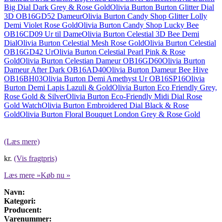
Big Dial Dark Grey & Rose Gold
Olivia Burton Burton Glitter Dial
3D OB16GD52 Dameur
Olivia Burton Candy Shop Glitter Lolly
Demi Violet Rose Gold
Olivia Burton Candy Shop Lucky Bee
OB16CD09 Ur til Dame
Olivia Burton Celestial 3D Bee Demi
Dial
Olivia Burton Celestial Mesh Rose Gold
Olivia Burton Celestial
OB16GD42 Ur
Olivia Burton Celestial Pearl Pink & Rose
Gold
Olivia Burton Celestian Dameur OB16GD60
Olivia Burton
Dameur After Dark OB16AD40
Olivia Burton Dameur Bee Hive
OB16BH03
Olivia Burton Demi Amethyst Ur OB16SP16
Olivia
Burton Demi Lapis Lazuli & Gold
Olivia Burton Eco Friendly Grey,
Rose Gold & Silver
Olivia Burton Eco-Friendly Midi Dial Rose
Gold Watch
Olivia Burton Embroidered Dial Black & Rose
Gold
Olivia Burton Floral Bouquet London Grey & Rose Gold
(Læs mere)
kr.
(Vis fragtpris)
Læs mere »
Køb nu »
Navn:
Kategori:
Producent:
Varenummer: