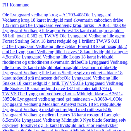
FH Kommune
Ole Lynggaard vedhæng krog – A1703-408
Ole Lynggaard
Vedhæng krog 18 karat hvidguld med akvamarin cabochon dråbe
12x7mm par
Ole Lynggaard vedhæng krog, turkis – A3081-406
Ole
Lynggaard Vedhæng lille agern Forest 18 karat rød- og rosaguld –
56 bril. totalt 0,362 ct. TW.VS.
Ole Lynggaard Vedhæng lille agern
Forest Sterling Sølv, 18 karat rødguld og 1 brillant TW.VS 0,01
ct.
Ole Lynggaard Vedhæng lille egeblad Forest 18 karat rosaguld, 2
cm
Ole Lynggaard Vedhæng lille Leaves 18 karat hvidguld Længde:
4,5cm
Ole Lynggaard Vedhæng lille Lotus 18 karat hvidguld
rhodineret og urhodineret akvamarin dråbe
Ole Lynggaard Vedhæng
lille Lotus 18 karat rødguld blad rosaguld akvamarin dråbe
Ole
Lynggaard Vedhæng lille Lotus Sterling sølv oxyderet – blade 18
karat rødguld grå månesten dråbe
Ole Lynggaard Vedhæng lille
Snakes 18 karat rødguld 4 brill. TW.VS.
Ole Lynggaard Vedhæng
lille Snakes 18 karat rødguld pavé 187 brillanter ialt 0,79 ct.
TW.VS.
Ole Lynggaard vedhæng Lotus Midnight klase – A2611-
305
Ole Lynggaard vedhæng med grå månesten – A3060-410
Ole
Lynggaard Vedhæng Medaljon Ametyst facet, 18 kt. rødguld
Ole
Lynggaard Vedhæng medaljon i rødguld med rutilkvarts
Ole
Lynggaard Vedhæng mellem Leaves 18 karat rosaguld Længde:
6,5cm
Ole Lynggaard Vedhæng Midnight 3 Nye blade Sterling sølv
oxyderet, forsølvet og 18 karat hvidguld incl. snor endestykker
Sterling sølv
Ole Lynggaard Vedhæng Midnight klase Sterling sølv