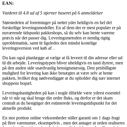
EAN:
Vurderet til
4.8
ud af 5 stjerner baseret på
6
anmeldelser
Størstedelen af forretninger på nettet yder heldigvis en hel del
forskellige leveringsmodeller. En af dem der er mest populær er på
nuværende tidspunkt pakkeshops, så du selv kan hente varerne
præcis når det passer dig. Leveringsmetoden er nemlig rigtig
uproblematisk, samt tit ligeledes den mindst kostelige
leveringsversion ved køb af .
Du kan også planlægge at vælge at få leveret til din adresse eller ud
til dit arbejde. Leveringstypen bliver uheldigvis en tand dyrere, men
på den anden side usædvanlig hensigtsmæssig. Den prisbilligste
mulighed for levering kan ikke benægtes at være selv at hente
pakken, hvilket dog nødvendiggør at du opholder dig nær internet
shoppens bopæl.
Leveringshastigheden på kan i nogle tilfælde være yderst essentiel
når vi står og skal bruge din ordre fluks, og derfor er det skam
centralt at du besigtiger det estimerede leveringstidspunkt for det
aktuelle produkt.
En stor portion online virksomheder stiller garanti om 1 dags fragt
på flere varenumre, eksempelvis , men det antager at orden realiseres