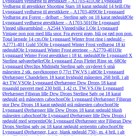
Lynggaard vedhæng til ørestikker – A1703-411
Ole Lynggaard
Vedhæng til ørestikker Shooting Stars 18 karat rødguld 14 brill.
Ole
Lynggaard vedhæng til ørestikkere – A1703-409
Ole Lynggaard
Vedhæng æg Forest – delbart – Sterling sølv og 18 karat rødguld
Ole
Lynggaard vedhæng ørestikkere – A1703-501
Ole Lynggaard
Vinrød silkearmbånd – A2544 Vinrød/silke L
Ole Lynggaard
Vintage pon pon med lilla snor. Fra øverst grøn, blå og rød pon pon.
Total længde 14 cm.
Ole Lynggaard Winter frost ring i rødguld –
A2771-401 Guld 55
Ole Lynggaard Winter Frost vedhæng 18 kt
rødguld
Ole Lynggaard Winter Frost øreringe – A2770-401
Ole
Lynggaard Winter Frost ørestikker i 18 kt. rødguld
Ole Lynggaard X
Sterling sølvørebøjler
Ole Lynggaard Zeus Flettet Ring str. 68
Ole
Lynggaard Øreclips Midnight Sterling sølv oxyderet 6 små
månesten 2 stk. pavéknopper 0,77ct TW.VS i alt
Ole Lynggaard
Ørehænger Chandeliers 18 karat hvidguld månesten 268 brill. i alt
4ct TW.VS
Ole Lynggaard Ørehænger Dew Drops 18 karat
rosaguld paveret med 230 brill. 1,42 ct. TW.VS.
Ole Lynggaard
Ørehænger Filigran lille Dew Drops Sterling Sølv og 18 karat
rødguld grå månesten cabochon
Ole Lynggaard Ørehænger Filigran
stor Dew Drops 18 karat rødguld grå månesten cabochon
Ole
Lynggaard Ørehænger lille Dew Drops 18 karat rødguld blush
månesten cabochon
Ole Lynggaard Ørehænger lille Dew Drops i
rødguld med serpentin
Ole Lynggaard Ørehænger stor Filigran Dew
Drops Sterling sølv og 18 karat rødguld serpentin cabochon
Ole
Lynggaard Ørehænger, Lace, blank rødguld 750/- m. 4 bril. i alt