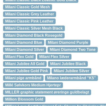
Milani Classic Gold Mesh
Milani Classic Grey Leather
Milani Classic Pink Leather
Milani Classic Silver Mesh Black
Milani Diamond Black Rosegold
Milani Diamond Blue
Milani Diamond Purple
Milani Diamond Silver
Milani Diamond Two Tone
Milani Flex Gold
Milani Flex Silver
Milani Jubilee All Gold
Milani Jubilee Black
Milani Jubilee Gold Pink
Milani Jubilee Silver
Milani pige armbånd
Milano læderarmbånd “K5”
Millé Sølvkors Medium Hjertepr
MILLER graphic statement øreringe guldbelagt
Million Blossom Gold