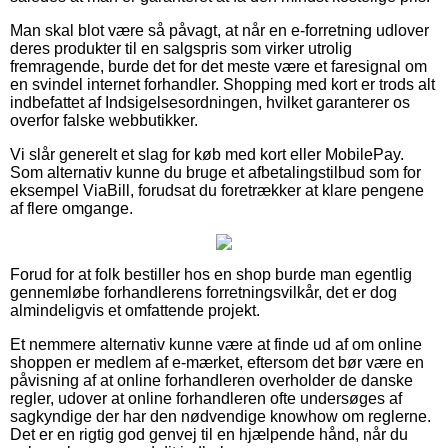
Man skal blot være så påvagt, at når en e-forretning udlover
deres produkter til en salgspris som virker utrolig
fremragende, burde det for det meste være et faresignal om
en svindel internet forhandler. Shopping med kort er trods alt
indbefattet af Indsigelsesordningen, hvilket garanterer os
overfor falske webbutikker.
Vi slår generelt et slag for køb med kort eller MobilePay.
Som alternativ kunne du bruge et afbetalingstilbud som for
eksempel ViaBill, forudsat du foretrækker at klare pengene
af flere omgange.
Forud for at folk bestiller hos en shop burde man egentlig
gennemløbe forhandlerens forretningsvilkår, det er dog
almindeligvis et omfattende projekt.
Et nemmere alternativ kunne være at finde ud af om online
shoppen er medlem af e-mærket, eftersom det bør være en
påvisning af at online forhandleren overholder de danske
regler, udover at online forhandleren ofte undersøges af
sagkyndige der har den nødvendige knowhow om reglerne.
Det er en rigtig god genvej til en hjælpende hånd, når du