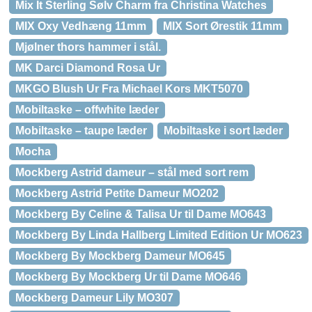
Mix It Sterling Sølv Charm fra Christina Watches
MIX Oxy Vedhæng 11mm
MIX Sort Ørestik 11mm
Mjølner thors hammer i stål.
MK Darci Diamond Rosa Ur
MKGO Blush Ur Fra Michael Kors MKT5070
Mobiltaske – offwhite læder
Mobiltaske – taupe læder
Mobiltaske i sort læder
Mocha
Mockberg Astrid dameur – stål med sort rem
Mockberg Astrid Petite Dameur MO202
Mockberg By Celine & Talisa Ur til Dame MO643
Mockberg By Linda Hallberg Limited Edition Ur MO623
Mockberg By Mockberg Dameur MO645
Mockberg By Mockberg Ur til Dame MO646
Mockberg Dameur Lily MO307