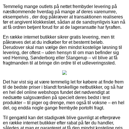
Temmelig mange outlets på nettet frembyder levering på
næstkommende hverdag på mange af deres varenumre,
eksempelvis , der dog påkræver at transaktionen realiseres
før et angivent klokkeslæt, sådan at de sandsynligvis kan nå
at få ordren betjent forud for at de lageransatte har fyraften.
En række internet butikker sikrer gratis levering, men tit
påkræves det at du indkøber for et bestemt beløb.
Derudover skal man vælge den mindst kostelige løsning til
levering, der oftest – uden hensyn til om man befinder sig
ved Herning, Sønderborg eller Slangerup – vil blive at få
fragtmanden til at bringe din ordre til et udleveringssted.
Det har vist sig at være temmelig let for købere at finde frem
til de bedste priser i blandt forskellige netbutikker, og så har
en hel del online webshops fundet det nødvendigt at
nedsætte salgsværdien på specielt deres bedst i test
produkter – til piger og drenge, men også til voksne – en hel
del, og endda nogle gange frembyde portofri fragt.
Til gengæld kan det stadigvæk blive gavnligt at efterprøve
en række internet butikker efter rabat på før du handler,
således at man er garanteret at få den mindst kostelige pris.