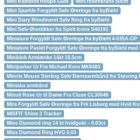
Mini Rainbow Hoops Guld
Mini rosenkrans 50cm
Mini Sparkle Forgyldt Sølv Øreringe fra byBiehl
Mini Stary Rhodineret Sølv Ring fra byBiehl
Mini Sølv Ørestikker fra Spirit Icons S40191
Miniature Forgyldt Sølv Øreringe fra byBiehl 4-035A-GP
Miniature Pastel Forgyldt Sølv Øreringe fra byBiehl med
Miniblok Armlænke 14kt 18,5cm
Miniparker Ur Fra Michael Kors MK6483
Minnie Mouse Sterling Sølv Børnearmbånd fra Støvring
Mintaka armbånd
Minuit Rose Ur til Dame Fra Cluse CL30046
Mira Forgyldt Sølv Øreringe fra Frk Lisberg med Hvid Kv
MISFIT Shine 2 Tracker
Miss Diamond ring 14 kt hvidguld – 0,03ct
Miss Diamond Ring HVG 0,03