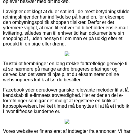
oplever besvær med dit indkøb.
I øvrigt er det klogt at du er sat ind i de mest betydningsfulde
retningslinjer der har indflydelse på handlen, for eksempel
den ombytningspolitik shoppen tilsikrer. Derfor er det
ydermere vigtigt, at man til enhver tid bibeholder ens e-mail
kvittering, således man til enhver tid kan dokumentere sin
shopping af , uden hensyn til om man er på udkig efter et
produkt til en pige eller dreng.
Trustpilot frembringer en lang række fortræffelige genveje til
at se nærmere på mange andre brugeres erfaringer og
derved kan det være til hjælp, at du eksaminerer online
webshoppens kritik af før du bestiller.
Facebook yder derudover ganske relevante metoder til at få
kendskab til e-firmaets troværdighed. Her er der en del e-
forretninger som gør det muligt at registrere en kritik af
købsoplevelsen, hvilket tilmed må benyttes til at få et indblik
i hvor tilfredse kunderne er.
Vores website er finansieret af indtægter fra annoncer. Vi har