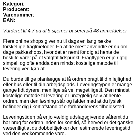
Kategori:
Producent:
Varenummer:
EAN:
Vurderet til
4.7
ud af 5 stjerner baseret på
48
anmeldelser
Flere online shops giver nu til dags en lang række
forskellige fragtmetoder. En af de mest anvendte er nu om
dage pakkeshops, hvor det er nemt for dig at hente de
bestilte varer på et valgfrit tidspunkt. Fragttypen er jo rigtig
simpel, og ofte endda den mindst kostelige metode til
levering ved køb af .
Du burde tillige planlægge at få ordren bragt til din lejlighed
eller hus eller til din arbejdsplads. Leveringstypen er mange
gange lidt dyrere, men lige så vel meget ligetil. Den mindst
kostelige metode til levering er unægtelig selv at hente
ordren, men den løsning står og falder med at du fysisk
befinder dig i kort afstand af e-forhandlerens tilholdssted.
Leveringstiden på er jo vældig udslagsgivende såfremt du
har brug for ordren inden for kort tid, så herved er det ganske
væsentligt at du dobbelttjekker den estimerede leveringstid
ved den vedkommende vare.