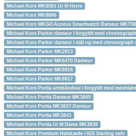
Michael Kors MK8561 Ur til Herre
Michael Kors MK8896
Michael Kors MKGO Access Smartwatch Dameur MKT5
Michael Kors Parker dameur i forgyldt med chronograp
Michael Kors Parker dameur i stål og med chronograph
Michael Kors Parker MK2913
Michael Kors Parker MK6470 Dameur
Michael Kors Parker MK6916
Michael Kors Parker MK6917
Michael Kors Portia armbåndsur i forgyldt med meshlæ
Michael Kors Portia Dameur MK3845
Michael Kors Portia MK3837 Dameur
Michael Kors Portia MK3843
Michael Kors Portia Ur til Dame MK3839
Michael Kors Premium Halskæde i 925 Sterling sølv