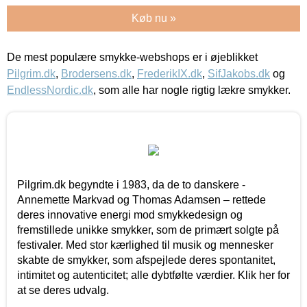
Køb nu »
De mest populære smykke-webshops er i øjeblikket
Pilgrim.dk
,
Brodersens.dk
,
FrederikIX.dk
,
SifJakobs.dk
og
EndlessNordic.dk
, som alle har nogle rigtig lækre smykker.
Pilgrim.dk begyndte i 1983, da de to danskere -
Annemette Markvad og Thomas Adamsen – rettede
deres innovative energi mod smykkedesign og
fremstillede unikke smykker, som de primært solgte på
festivaler. Med stor kærlighed til musik og mennesker
skabte de smykker, som afspejlede deres spontanitet,
intimitet og autenticitet; alle dybtfølte værdier. Klik her for
at se deres udvalg.