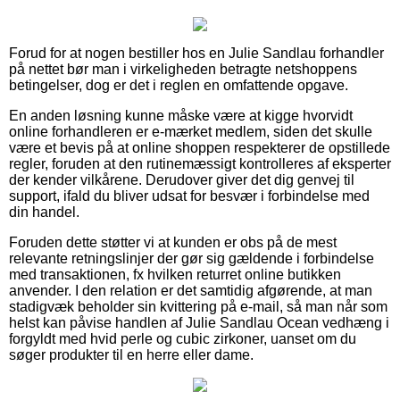
Forud for at nogen bestiller hos en Julie Sandlau forhandler
på nettet bør man i virkeligheden betragte netshoppens
betingelser, dog er det i reglen en omfattende opgave.
En anden løsning kunne måske være at kigge hvorvidt
online forhandleren er e-mærket medlem, siden det skulle
være et bevis på at online shoppen respekterer de opstillede
regler, foruden at den rutinemæssigt kontrolleres af eksperter
der kender vilkårene. Derudover giver det dig genvej til
support, ifald du bliver udsat for besvær i forbindelse med
din handel.
Foruden dette støtter vi at kunden er obs på de mest
relevante retningslinjer der gør sig gældende i forbindelse
med transaktionen, fx hvilken returret online butikken
anvender. I den relation er det samtidig afgørende, at man
stadigvæk beholder sin kvittering på e-mail, så man når som
helst kan påvise handlen af Julie Sandlau Ocean vedhæng i
forgyldt med hvid perle og cubic zirkoner, uanset om du
søger produkter til en herre eller dame.