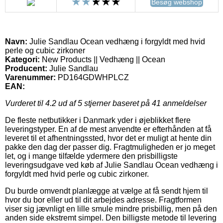
Besøg webshop
Navn:
Julie Sandlau Ocean vedhæng i forgyldt med hvid
perle og cubic zirkoner
Kategori:
New Products || Vedhæng || Ocean
Producent:
Julie Sandlau
Varenummer:
PD164GDWHPLCZ
EAN:
Vurderet til
4.2
ud af 5 stjerner baseret på
41
anmeldelser
De fleste netbutikker i Danmark yder i øjeblikket flere
leveringstyper. En af de mest anvendte er efterhånden at få
leveret til et afhentningssted, hvor det er muligt at hente din
pakke den dag der passer dig. Fragtmuligheden er jo meget
let, og i mange tilfælde ydermere den prisbilligste
leveringsudgave ved køb af Julie Sandlau Ocean vedhæng i
forgyldt med hvid perle og cubic zirkoner.
Du burde omvendt planlægge at vælge at få sendt hjem til
hvor du bor eller ud til dit arbejdes adresse. Fragtformen
viser sig jævnligt en lille smule mindre prisbillig, men på den
anden side ekstremt simpel. Den billigste metode til levering