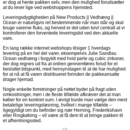
er dog at hente pakken selv, men den mulighed forudsætter
at du lever lige ved webshoppens hjemsted.
Leveringsdygtigheden på New Products || Vedhæng ||
Ocean er naturligvis ret bestemmende når man står og skal
bruge varerne fluks, og herved er det uden tvivl centralt at vi
kontrollerer den forventede leveringstid ved den aktuelle
vare.
En lang række internet webshops tilsiger 1 hverdags
levering på en hel del varer, eksempelvis Julie Sandlau
Ocean vedhæng i forgyldt med hvid perle og cubic zirkoner,
der dog regnes ud fra at ordren gennemføres forud for et
besluttet tidspunkt, med hensynstagen til at de har mulighed
for at nå at få varen distribueret forinden de pakkeansatte
drager hjemad.
Nogle enkelte forretninger på nettet byder på fragt uden
omkostninger, men i de fleste tilfælde afkræver det at man
køber for en konkret sum. I øvrigt burde man vælge den mest
betalelige leveringsløsning, hvilket i mange tilfælde –
ligegyldigt om du befinder sig nær Herning, Frederikshavn
eller Ringkøbing – vil være at få dem til at bringe pakken til
et afhentningssted.