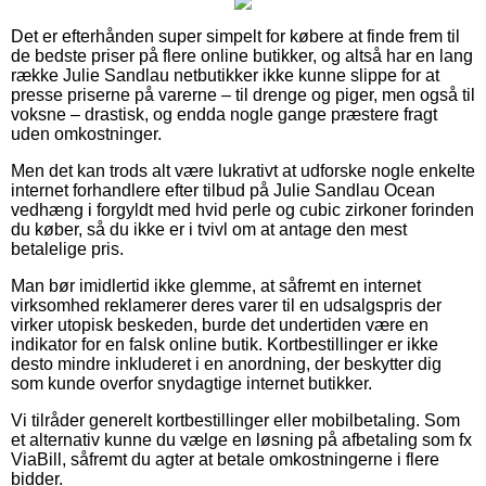
Det er efterhånden super simpelt for købere at finde frem til
de bedste priser på flere online butikker, og altså har en lang
række Julie Sandlau netbutikker ikke kunne slippe for at
presse priserne på varerne – til drenge og piger, men også til
voksne – drastisk, og endda nogle gange præstere fragt
uden omkostninger.
Men det kan trods alt være lukrativt at udforske nogle enkelte
internet forhandlere efter tilbud på Julie Sandlau Ocean
vedhæng i forgyldt med hvid perle og cubic zirkoner forinden
du køber, så du ikke er i tvivl om at antage den mest
betalelige pris.
Man bør imidlertid ikke glemme, at såfremt en internet
virksomhed reklamerer deres varer til en udsalgspris der
virker utopisk beskeden, burde det undertiden være en
indikator for en falsk online butik. Kortbestillinger er ikke
desto mindre inkluderet i en anordning, der beskytter dig
som kunde overfor snydagtige internet butikker.
Vi tilråder generelt kortbestillinger eller mobilbetaling. Som
et alternativ kunne du vælge en løsning på afbetaling som fx
ViaBill, såfremt du agter at betale omkostningerne i flere
bidder.