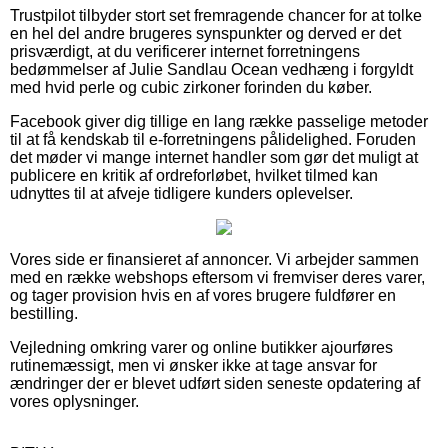
Trustpilot tilbyder stort set fremragende chancer for at tolke
en hel del andre brugeres synspunkter og derved er det
prisværdigt, at du verificerer internet forretningens
bedømmelser af Julie Sandlau Ocean vedhæng i forgyldt
med hvid perle og cubic zirkoner forinden du køber.
Facebook giver dig tillige en lang række passelige metoder
til at få kendskab til e-forretningens pålidelighed. Foruden
det møder vi mange internet handler som gør det muligt at
publicere en kritik af ordreforløbet, hvilket tilmed kan
udnyttes til at afveje tidligere kunders oplevelser.
Vores side er finansieret af annoncer. Vi arbejder sammen
med en række webshops eftersom vi fremviser deres varer,
og tager provision hvis en af vores brugere fuldfører en
bestilling.
Vejledning omkring varer og online butikker ajourføres
rutinemæssigt, men vi ønsker ikke at tage ansvar for
ændringer der er blevet udført siden seneste opdatering af
vores oplysninger.