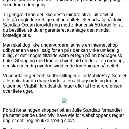
sikre fragt uden gebyr.
Til gengæld kan det ikke desto mindre blive lukrativt at
eftergå nogle forskellige online outlets efter udsalg på Julie
Sandlau Ocean forgyldt ring med zirkoner str 50 forud for at
du bestiller, så du er garanteret at antage den mindst
kostelige pris.
Man skal dog ikke undervurdere, at hvis en internet shop
udbyder en vare til salg for en pris der kan virke umådelig
billig, er det i nogle tilfælde være et tegn på en bedragerisk
butik. Shopping med kort er i hvert fald en del af en ordning,
der skærmer dig overfor svindlende forretninger på nettet.
Vi anbefaler generelt kortbestillinger eller MobilePay. Som et
alternativ bør du drage fordel af en afdragsordning fra for
eksempel ViaBill, forudsat du higer efter at honorere prisen
over flere uger.
Forud for at nogen shopper på en Julie Sandlau forhandler
på nettet bør de uden tvivl have øje for webshoppens regler,
dog er det i reglen ikke særlig sjovt.