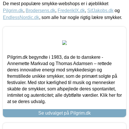
De mest populære smykke-webshops er i øjeblikket
Pilgrim.dk
,
Brodersens.dk
,
FrederikIX.dk
,
SifJakobs.dk
og
EndlessNordic.dk
, som alle har nogle rigtig lækre smykker.
Pilgrim.dk begyndte i 1983, da de to danskere -
Annemette Markvad og Thomas Adamsen – rettede
deres innovative energi mod smykkedesign og
fremstillede unikke smykker, som de primært solgte på
festivaler. Med stor kærlighed til musik og mennesker
skabte de smykker, som afspejlede deres spontanitet,
intimitet og autenticitet; alle dybtfølte værdier. Klik her for
at se deres udvalg.
Se udvalget på Pilgrim.dk