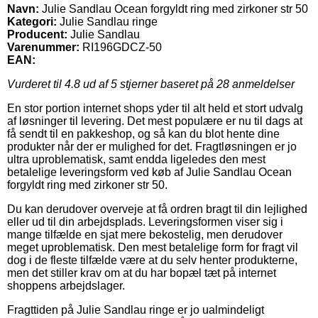
Navn:
Julie Sandlau Ocean forgyldt ring med zirkoner str 50
Kategori:
Julie Sandlau ringe
Producent:
Julie Sandlau
Varenummer:
RI196GDCZ-50
EAN:
Vurderet til
4.8
ud af 5 stjerner baseret på
28
anmeldelser
En stor portion internet shops yder til alt held et stort udvalg
af løsninger til levering. Det mest populære er nu til dags at
få sendt til en pakkeshop, og så kan du blot hente dine
produkter når der er mulighed for det. Fragtløsningen er jo
ultra uproblematisk, samt endda ligeledes den mest
betalelige leveringsform ved køb af Julie Sandlau Ocean
forgyldt ring med zirkoner str 50.
Du kan derudover overveje at få ordren bragt til din lejlighed
eller ud til din arbejdsplads. Leveringsformen viser sig i
mange tilfælde en sjat mere bekostelig, men derudover
meget uproblematisk. Den mest betalelige form for fragt vil
dog i de fleste tilfælde være at du selv henter produkterne,
men det stiller krav om at du har bopæl tæt på internet
shoppens arbejdslager.
Fragttiden på Julie Sandlau ringe er jo ualmindeligt