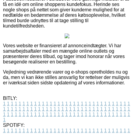
få en idé om online shoppens kundefokus. Herinde ses
nogle shops på nettet som giver kunderne mulighed for at
nedfælde en bedømmelse af deres købsoplevelse, hvilket
tilmed burde udnyttes til at tage stilling til
kundetilfredsheden.
Vores website er finansieret af annonceindtægter. Vi har
samarbejdsaftaler med en mængde online outlets og
præsenterer deres tilbud, og tager imod honorar når vores
besøgende realiserer en bestilling.
Vejledning vedrørende varer og e-shops opretholdes nu og
da, men vi kan ikke stilles ansvarlig for rettelser der muligvis
er iværksat siden sidste opdatering af vores informationer.
BITLY:
1
1
1
1
1
1
1
1
1
1
1
1
1
1
1
1
1
1
1
1
1
1
1
1
1
1
1
1
1
1
1
1
1
1
1
1
1
1
1
1
1
1
1
1
1
1
1
1
1
1
1
1
1
1
1
1
1
1
1
1
1
1
1
1
1
1
1
1
1
1
1
1
1
1
1
1
1
1
1
1
1
1
1
1
1
1
1
1
1
1
1
1
1
1
1
1
1
1
1
1
SPOTIFY:
1
1
1
1
1
1
1
1
1
1
1
1
1
1
1
1
1
1
1
1
1
1
1
1
1
1
1
1
1
1
1
1
1