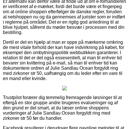
Et alternativ kan derfor være at finde ud af om e-forhandleren
er verificeret af e-mærket, fordi det burde være et fingerpeg
om at online shoppen efterfølger de danske regler, foruden
at netshoppen nu og da gennemses af jurister som er indført
i reglerne på området. Det er en rigtig god anledning til at
blive hjulpet, såfremt du møder besvær i processen med din
bestilling.
Dertil er det en hjælp at man er oppe på mærkerne omkring
de mest vitale forhold der kan have indvirkning på købet, for
eksempel den ombytningspolitik webbutikken garanterer. I
relation til det er det også essesentielt, at man til enhver tid
bevarer sin kvittering på e-mail, så man til enhver tid kan
dokumentere ordren af Julie Sandlau Ocean forgyldt ring
med zirkoner str 50, uafhængig om du leder efter en vare til
en mand eller kvinde.
Trustpilot forærer dig temmelig fremragende løsninger til at
eftergå en stor gruppe andre brugeres evalueringer og af
den grund er det smart, at du læser online shoppens
vurderinger af Julie Sandlau Ocean forgyldt ring med
zirkoner str 50 før du handler.
Facebook resulterer i derudover flere gavnlige metoder til at