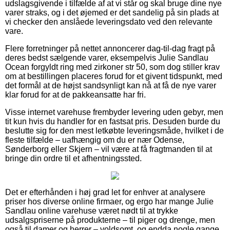
udslagsgivende i tilfælde af at vi står og skal bruge dine nye
varer straks, og i det øjemed er det sandelig på sin plads at
vi checker den anslåede leveringsdato ved den relevante
vare.
Flere forretninger på nettet annoncerer dag-til-dag fragt på
deres bedst sælgende varer, eksempelvis Julie Sandlau
Ocean forgyldt ring med zirkoner str 50, som dog stiller krav
om at bestillingen placeres forud for et givent tidspunkt, med
det formål at de højst sandsynligt kan nå at få de nye varer
klar forud for at de pakkeansatte har fri.
Visse internet varehuse frembyder levering uden gebyr, men
tit kun hvis du handler for en fastsat pris. Desuden burde du
beslutte sig for den mest letkøbte leveringsmåde, hvilket i de
fleste tilfælde – uafhængig om du er nær Odense,
Sønderborg eller Skjern – vil være at få fragtmanden til at
bringe din ordre til et afhentningssted.
Det er efterhånden i høj grad let for enhver at analysere
priser hos diverse online firmaer, og ergo har mange Julie
Sandlau online varehuse været nødt til at trykke
udsalgspriserne på produkterne – til piger og drenge, men
også til damer og herrer – voldsomt, og endda nogle gange