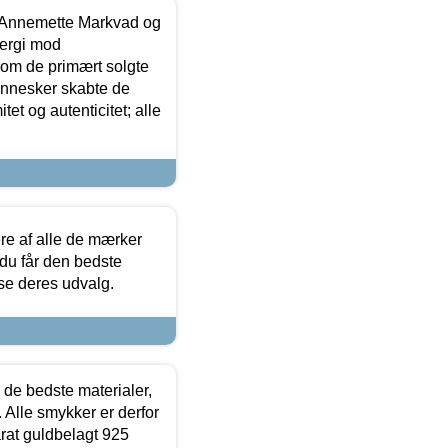
- Annemette Markvad og
ergi mod
som de primært solgte
mennesker skabte de
et og autenticitet; alle
.
re af alle de mærker
 du får den bedste
 se deres udvalg.
 de bedste materialer,
 Alle smykker er derfor
arat guldbelagt 925