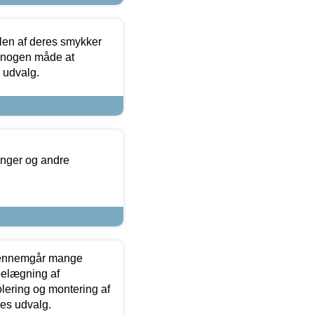
len af deres smykker
å nogen måde at
s udvalg.
inger og andre
gennemgår mange
 belægning af
olering og montering af
res udvalg.