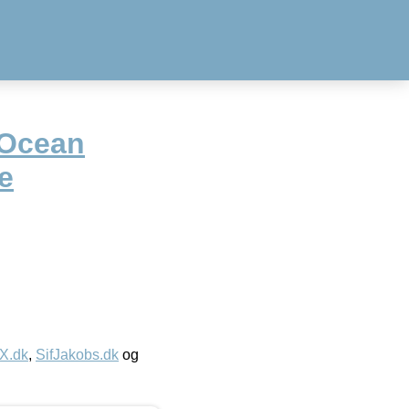
 Ocean
e
IX.dk
,
SifJakobs.dk
og