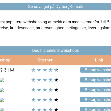
Se udvalget på DyrbergKern.dk
t populære webshops og anmeldt dem med stjerner fra 1 til 5 ud
rrelse, kundeservice, brugervenlighed, betingelser, leveringsfor
Bedst anmeldte webshops
bshop
Stjerner
Link
Besøg websh
Besøg websh
Besøg websh
Besøg websh
Besøg websh