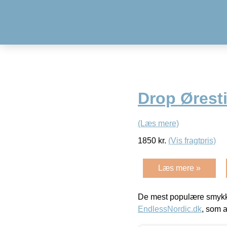
Drop Øresti
(Læs mere)
1850
kr.
(Vis fragtpris)
Læs mere »
De mest populære smykk
EndlessNordic.dk
, som a