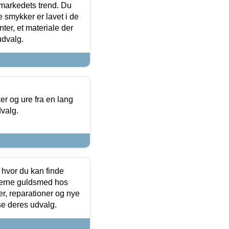
markedets trend. Du
e smykker er lavet i de
ter, et materiale der
udvalg.
 og ure fra en lang
dvalg.
 hvor du kan finde
terne guldsmed hos
r, reparationer og nye
se deres udvalg.