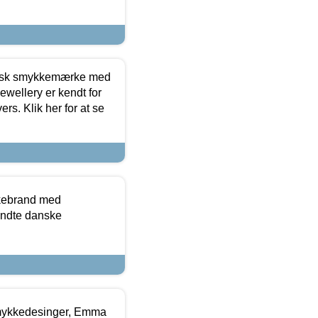
dansk smykkemærke med
ewellery er kendt for
ers. Klik her for at se
kkebrand med
ndte danske
mykkedesinger, Emma