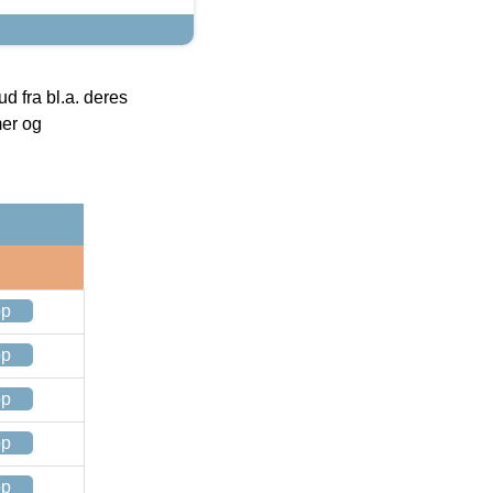
 fra bl.a. deres
mer og
op
op
op
op
op