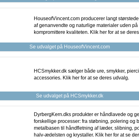
HouseofVincent.com producerer langt størstede
af genanvendte og naturlige materialer uden p
kompromittere kvaliteten. Klik her for at se dere
Se udvalget på HouseofVincent.com
HCSmykker.dk sælger både ure, smykker, pierc
accessories. Klik her for at se deres udvalg.
Se udvalget på HCSmykker.dk
DyrbergKern.dks produkter er håndlavede og 
forskellige processer: fra støbning, polering og
metalbasen til håndfletning af læder, slibning, p
halv-ædelsten og krystaller. Klik her for at se de