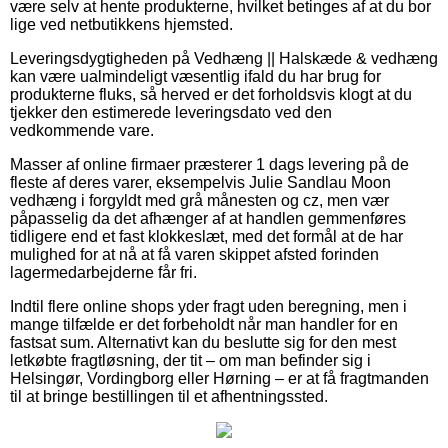
være selv at hente produkterne, hvilket betinges af at du bor
lige ved netbutikkens hjemsted.
Leveringsdygtigheden på Vedhæng || Halskæde & vedhæng
kan være ualmindeligt væsentlig ifald du har brug for
produkterne fluks, så herved er det forholdsvis klogt at du
tjekker den estimerede leveringsdato ved den
vedkommende vare.
Masser af online firmaer præsterer 1 dags levering på de
fleste af deres varer, eksempelvis Julie Sandlau Moon
vedhæng i forgyldt med grå månesten og cz, men vær
påpasselig da det afhænger af at handlen gemmenføres
tidligere end et fast klokkeslæt, med det formål at de har
mulighed for at nå at få varen skippet afsted forinden
lagermedarbejderne får fri.
Indtil flere online shops yder fragt uden beregning, men i
mange tilfælde er det forbeholdt når man handler for en
fastsat sum. Alternativt kan du beslutte sig for den mest
letkøbte fragtløsning, der tit – om man befinder sig i
Helsingør, Vordingborg eller Hørning – er at få fragtmanden
til at bringe bestillingen til et afhentningssted.