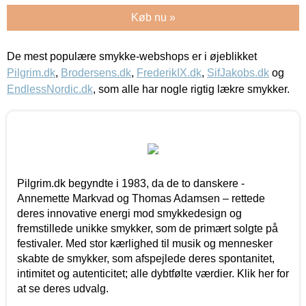
Køb nu »
De mest populære smykke-webshops er i øjeblikket
Pilgrim.dk
,
Brodersens.dk
,
FrederikIX.dk
,
SifJakobs.dk
og
EndlessNordic.dk
, som alle har nogle rigtig lækre smykker.
Pilgrim.dk begyndte i 1983, da de to danskere -
Annemette Markvad og Thomas Adamsen – rettede
deres innovative energi mod smykkedesign og
fremstillede unikke smykker, som de primært solgte på
festivaler. Med stor kærlighed til musik og mennesker
skabte de smykker, som afspejlede deres spontanitet,
intimitet og autenticitet; alle dybtfølte værdier. Klik her for
at se deres udvalg.