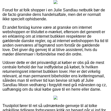
Forud for at folk shopper i en Julie Sandlau netbutik bør de
de facto granske dens handelsaftale, men det er normalt
ikke specielt ophidsende.
Et andet forslag kunne være at granske om internet
webshoppen er tilsluttet e-mærket, eftersom det generelt er
en erklæring om at internet butikken respekterer de
gældende danske regler, og at internet webshoppen fra tid til
anden overværes af fagmænd som forstår de gældende
love. Det giver dig genvej til at blive assisteret, hvis du
møder dilemmaer i forbindelse med din ordre.
Udover dette er det prisværdigt at køber er obs på de mest
centrale forhold der har indflydelse på købet, fx hvilken
returneringsret internet butikken lover. Her er det virkelig
relevant, at man permanent bibeholder ens kvitteringsmail,
således man til enhver tid kan bevise sit køb af Julie
Sandlau Moon vedhæng i forgyldt med grå månesten og cz,
uafhængig om du skal købe gave til en herre eller dame.
Trustpilot fører til ret så udmærkede genveje til at tolke
adskillige tidligere forbrugeres kritik og herved går vi ind for,