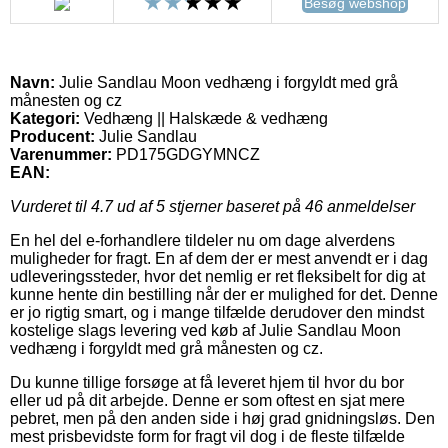
Besøg webshop
Navn:
Julie Sandlau Moon vedhæng i forgyldt med grå
månesten og cz
Kategori:
Vedhæng || Halskæde & vedhæng
Producent:
Julie Sandlau
Varenummer:
PD175GDGYMNCZ
EAN:
Vurderet til
4.7
ud af 5 stjerner baseret på
46
anmeldelser
En hel del e-forhandlere tildeler nu om dage alverdens
muligheder for fragt. En af dem der er mest anvendt er i dag
udleveringssteder, hvor det nemlig er ret fleksibelt for dig at
kunne hente din bestilling når der er mulighed for det. Denne
er jo rigtig smart, og i mange tilfælde derudover den mindst
kostelige slags levering ved køb af Julie Sandlau Moon
vedhæng i forgyldt med grå månesten og cz.
Du kunne tillige forsøge at få leveret hjem til hvor du bor
eller ud på dit arbejde. Denne er som oftest en sjat mere
pebret, men på den anden side i høj grad gnidningsløs. Den
mest prisbevidste form for fragt vil dog i de fleste tilfælde