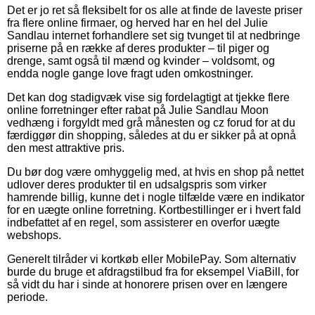
Det er jo ret så fleksibelt for os alle at finde de laveste priser
fra flere online firmaer, og herved har en hel del Julie
Sandlau internet forhandlere set sig tvunget til at nedbringe
priserne på en række af deres produkter – til piger og
drenge, samt også til mænd og kvinder – voldsomt, og
endda nogle gange love fragt uden omkostninger.
Det kan dog stadigvæk vise sig fordelagtigt at tjekke flere
online forretninger efter rabat på Julie Sandlau Moon
vedhæng i forgyldt med grå månesten og cz forud for at du
færdiggør din shopping, således at du er sikker på at opnå
den mest attraktive pris.
Du bør dog være omhyggelig med, at hvis en shop på nettet
udlover deres produkter til en udsalgspris som virker
hamrende billig, kunne det i nogle tilfælde være en indikator
for en uægte online forretning. Kortbestillinger er i hvert fald
indbefattet af en regel, som assisterer en overfor uægte
webshops.
Generelt tilråder vi kortkøb eller MobilePay. Som alternativ
burde du bruge et afdragstilbud fra for eksempel ViaBill, for
så vidt du har i sinde at honorere prisen over en længere
periode.