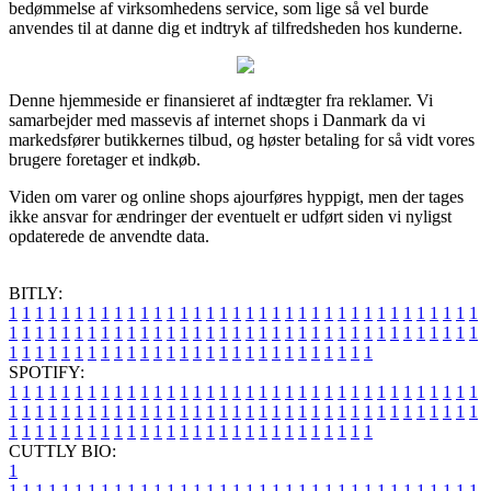
bedømmelse af virksomhedens service, som lige så vel burde
anvendes til at danne dig et indtryk af tilfredsheden hos kunderne.
Denne hjemmeside er finansieret af indtægter fra reklamer. Vi
samarbejder med massevis af internet shops i Danmark da vi
markedsfører butikkernes tilbud, og høster betaling for så vidt vores
brugere foretager et indkøb.
Viden om varer og online shops ajourføres hyppigt, men der tages
ikke ansvar for ændringer der eventuelt er udført siden vi nyligst
opdaterede de anvendte data.
BITLY:
1
1
1
1
1
1
1
1
1
1
1
1
1
1
1
1
1
1
1
1
1
1
1
1
1
1
1
1
1
1
1
1
1
1
1
1
1
1
1
1
1
1
1
1
1
1
1
1
1
1
1
1
1
1
1
1
1
1
1
1
1
1
1
1
1
1
1
1
1
1
1
1
1
1
1
1
1
1
1
1
1
1
1
1
1
1
1
1
1
1
1
1
1
1
1
1
1
1
1
1
SPOTIFY:
1
1
1
1
1
1
1
1
1
1
1
1
1
1
1
1
1
1
1
1
1
1
1
1
1
1
1
1
1
1
1
1
1
1
1
1
1
1
1
1
1
1
1
1
1
1
1
1
1
1
1
1
1
1
1
1
1
1
1
1
1
1
1
1
1
1
1
1
1
1
1
1
1
1
1
1
1
1
1
1
1
1
1
1
1
1
1
1
1
1
1
1
1
1
1
1
1
1
1
1
CUTTLY BIO:
1
1
1
1
1
1
1
1
1
1
1
1
1
1
1
1
1
1
1
1
1
1
1
1
1
1
1
1
1
1
1
1
1
1
1
1
1