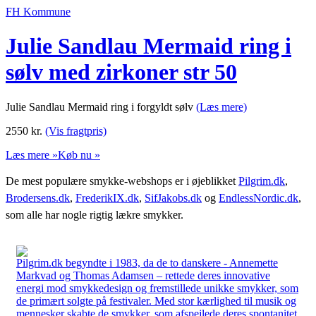
FH Kommune
Julie Sandlau Mermaid ring i
sølv med zirkoner str 50
Julie Sandlau Mermaid ring i forgyldt sølv
(Læs mere)
2550
kr.
(Vis fragtpris)
Læs mere »
Køb nu »
De mest populære smykke-webshops er i øjeblikket
Pilgrim.dk
,
Brodersens.dk
,
FrederikIX.dk
,
SifJakobs.dk
og
EndlessNordic.dk
,
som alle har nogle rigtig lækre smykker.
Pilgrim.dk begyndte i 1983, da de to danskere - Annemette
Markvad og Thomas Adamsen – rettede deres innovative
energi mod smykkedesign og fremstillede unikke smykker, som
de primært solgte på festivaler. Med stor kærlighed til musik og
mennesker skabte de smykker, som afspejlede deres spontanitet,