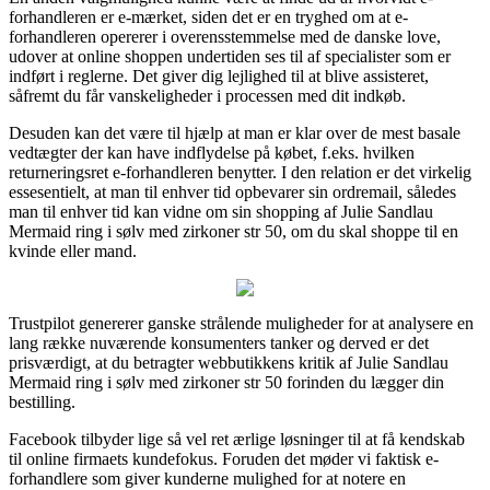
forhandleren er e-mærket, siden det er en tryghed om at e-
forhandleren opererer i overensstemmelse med de danske love,
udover at online shoppen undertiden ses til af specialister som er
indført i reglerne. Det giver dig lejlighed til at blive assisteret,
såfremt du får vanskeligheder i processen med dit indkøb.
Desuden kan det være til hjælp at man er klar over de mest basale
vedtægter der kan have indflydelse på købet, f.eks. hvilken
returneringsret e-forhandleren benytter. I den relation er det virkelig
essesentielt, at man til enhver tid opbevarer sin ordremail, således
man til enhver tid kan vidne om sin shopping af Julie Sandlau
Mermaid ring i sølv med zirkoner str 50, om du skal shoppe til en
kvinde eller mand.
Trustpilot genererer ganske strålende muligheder for at analysere en
lang række nuværende konsumenters tanker og derved er det
prisværdigt, at du betragter webbutikkens kritik af Julie Sandlau
Mermaid ring i sølv med zirkoner str 50 forinden du lægger din
bestilling.
Facebook tilbyder lige så vel ret ærlige løsninger til at få kendskab
til online firmaets kundefokus. Foruden det møder vi faktisk e-
forhandlere som giver kunderne mulighed for at notere en