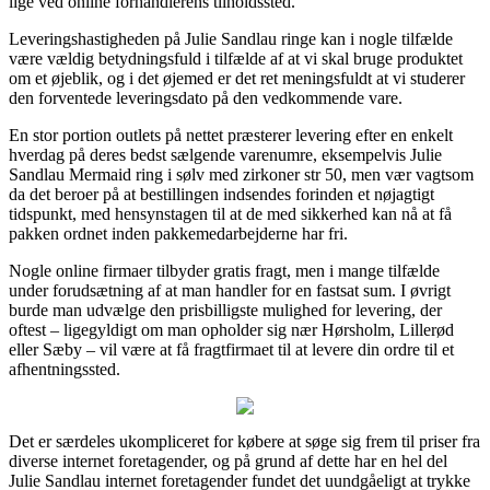
lige ved online forhandlerens tilholdssted.
Leveringshastigheden på Julie Sandlau ringe kan i nogle tilfælde
være vældig betydningsfuld i tilfælde af at vi skal bruge produktet
om et øjeblik, og i det øjemed er det ret meningsfuldt at vi studerer
den forventede leveringsdato på den vedkommende vare.
En stor portion outlets på nettet præsterer levering efter en enkelt
hverdag på deres bedst sælgende varenumre, eksempelvis Julie
Sandlau Mermaid ring i sølv med zirkoner str 50, men vær vagtsom
da det beroer på at bestillingen indsendes forinden et nøjagtigt
tidspunkt, med hensynstagen til at de med sikkerhed kan nå at få
pakken ordnet inden pakkemedarbejderne har fri.
Nogle online firmaer tilbyder gratis fragt, men i mange tilfælde
under forudsætning af at man handler for en fastsat sum. I øvrigt
burde man udvælge den prisbilligste mulighed for levering, der
oftest – ligegyldigt om man opholder sig nær Hørsholm, Lillerød
eller Sæby – vil være at få fragtfirmaet til at levere din ordre til et
afhentningssted.
Det er særdeles ukompliceret for købere at søge sig frem til priser fra
diverse internet foretagender, og på grund af dette har en hel del
Julie Sandlau internet foretagender fundet det uundgåeligt at trykke