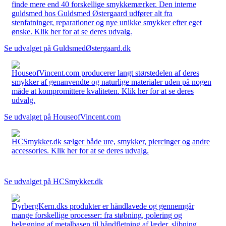
finde mere end 40 forskellige smykkemærker. Den interne
guldsmed hos Guldsmed Østergaard udfører alt fra
stenfatninger, reparationer og nye unikke smykker efter eget
ønske. Klik her for at se deres udvalg.
Se udvalget på GuldsmedØstergaard.dk
HouseofVincent.com producerer langt størstedelen af deres
smykker af genanvendte og naturlige materialer uden på nogen
måde at kompromittere kvaliteten. Klik her for at se deres
udvalg.
Se udvalget på HouseofVincent.com
HCSmykker.dk sælger både ure, smykker, piercinger og andre
accessories. Klik her for at se deres udvalg.
Se udvalget på HCSmykker.dk
DyrbergKern.dks produkter er håndlavede og gennemgår
mange forskellige processer: fra støbning, polering og
belægning af metalbasen til håndfletning af læder, slibning,