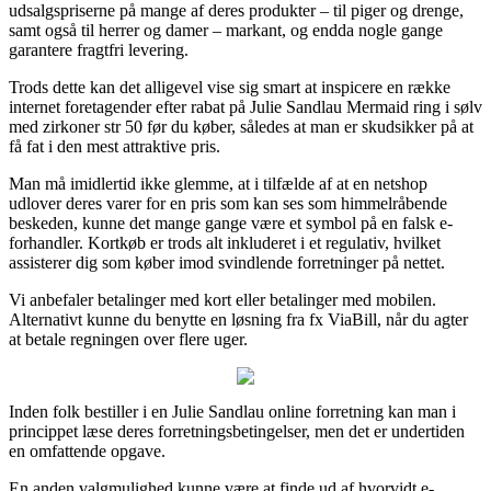
udsalgspriserne på mange af deres produkter – til piger og drenge,
samt også til herrer og damer – markant, og endda nogle gange
garantere fragtfri levering.
Trods dette kan det alligevel vise sig smart at inspicere en række
internet foretagender efter rabat på Julie Sandlau Mermaid ring i sølv
med zirkoner str 50 før du køber, således at man er skudsikker på at
få fat i den mest attraktive pris.
Man må imidlertid ikke glemme, at i tilfælde af at en netshop
udlover deres varer for en pris som kan ses som himmelråbende
beskeden, kunne det mange gange være et symbol på en falsk e-
forhandler. Kortkøb er trods alt inkluderet i et regulativ, hvilket
assisterer dig som køber imod svindlende forretninger på nettet.
Vi anbefaler betalinger med kort eller betalinger med mobilen.
Alternativt kunne du benytte en løsning fra fx ViaBill, når du agter
at betale regningen over flere uger.
Inden folk bestiller i en Julie Sandlau online forretning kan man i
princippet læse deres forretningsbetingelser, men det er undertiden
en omfattende opgave.
En anden valgmulighed kunne være at finde ud af hvorvidt e-