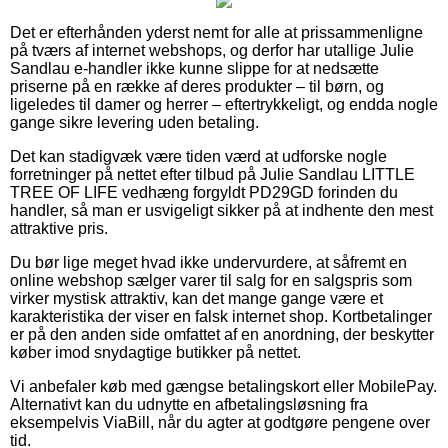
Det er efterhånden yderst nemt for alle at prissammenligne
på tværs af internet webshops, og derfor har utallige Julie
Sandlau e-handler ikke kunne slippe for at nedsætte
priserne på en række af deres produkter – til børn, og
ligeledes til damer og herrer – eftertrykkeligt, og endda nogle
gange sikre levering uden betaling.
Det kan stadigvæk være tiden værd at udforske nogle
forretninger på nettet efter tilbud på Julie Sandlau LITTLE
TREE OF LIFE vedhæng forgyldt PD29GD forinden du
handler, så man er usvigeligt sikker på at indhente den mest
attraktive pris.
Du bør lige meget hvad ikke undervurdere, at såfremt en
online webshop sælger varer til salg for en salgspris som
virker mystisk attraktiv, kan det mange gange være et
karakteristika der viser en falsk internet shop. Kortbetalinger
er på den anden side omfattet af en anordning, der beskytter
køber imod snydagtige butikker på nettet.
Vi anbefaler køb med gængse betalingskort eller MobilePay.
Alternativt kan du udnytte en afbetalingsløsning fra
eksempelvis ViaBill, når du agter at godtgøre pengene over
tid.