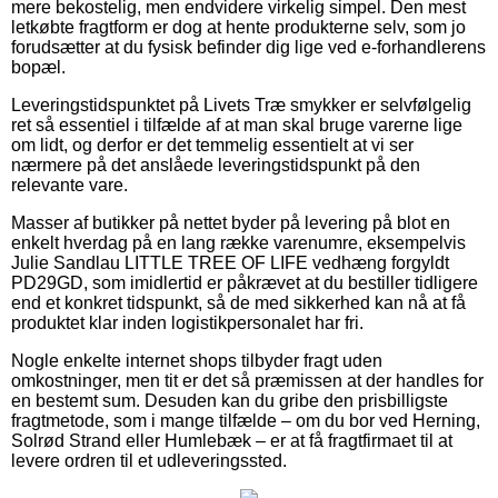
mere bekostelig, men endvidere virkelig simpel. Den mest
letkøbte fragtform er dog at hente produkterne selv, som jo
forudsætter at du fysisk befinder dig lige ved e-forhandlerens
bopæl.
Leveringstidspunktet på Livets Træ smykker er selvfølgelig
ret så essentiel i tilfælde af at man skal bruge varerne lige
om lidt, og derfor er det temmelig essentielt at vi ser
nærmere på det anslåede leveringstidspunkt på den
relevante vare.
Masser af butikker på nettet byder på levering på blot en
enkelt hverdag på en lang række varenumre, eksempelvis
Julie Sandlau LITTLE TREE OF LIFE vedhæng forgyldt
PD29GD, som imidlertid er påkrævet at du bestiller tidligere
end et konkret tidspunkt, så de med sikkerhed kan nå at få
produktet klar inden logistikpersonalet har fri.
Nogle enkelte internet shops tilbyder fragt uden
omkostninger, men tit er det så præmissen at der handles for
en bestemt sum. Desuden kan du gribe den prisbilligste
fragtmetode, som i mange tilfælde – om du bor ved Herning,
Solrød Strand eller Humlebæk – er at få fragtfirmaet til at
levere ordren til et udleveringssted.