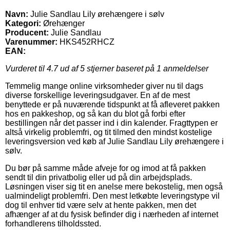
Navn:
Julie Sandlau Lily ørehængere i sølv
Kategori:
Ørehænger
Producent:
Julie Sandlau
Varenummer:
HKS452RHCZ
EAN:
Vurderet til
4.7
ud af 5 stjerner baseret på
1
anmeldelser
Temmelig mange online virksomheder giver nu til dags
diverse forskellige leveringsudgaver. En af de mest
benyttede er på nuværende tidspunkt at få afleveret pakken
hos en pakkeshop, og så kan du blot gå forbi efter
bestillingen når det passer ind i din kalender. Fragttypen er
altså virkelig problemfri, og tit tilmed den mindst kostelige
leveringsversion ved køb af Julie Sandlau Lily ørehængere i
sølv.
Du bør på samme måde afveje for og imod at få pakken
sendt til din privatbolig eller ud på din arbejdsplads.
Løsningen viser sig tit en anelse mere bekostelig, men også
ualmindeligt problemfri. Den mest letkøbte leveringstype vil
dog til enhver tid være selv at hente pakken, men det
afhænger af at du fysisk befinder dig i nærheden af internet
forhandlerens tilholdssted.