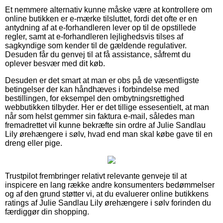
Et nemmere alternativ kunne måske være at kontrollere om
online butikken er e-mærke tilsluttet, fordi det ofte er en
antydning af at e-forhandleren lever op til de opstillede
regler, samt at e-forhandleren lejlighedsvis tilses af
sagkyndige som kender til de gældende regulativer.
Desuden får du genvej til at få assistance, såfremt du
oplever besvær med dit køb.
Desuden er det smart at man er obs på de væsentligste
betingelser der kan håndhæves i forbindelse med
bestillingen, for eksempel den ombytningsrettighed
webbutikken tilbyder. Her er det tillige essesentielt, at man
når som helst gemmer sin faktura e-mail, således man
fremadrettet vil kunne bekræfte sin ordre af Julie Sandlau
Lily ørehængere i sølv, hvad end man skal købe gave til en
dreng eller pige.
Trustpilot frembringer relativt relevante genveje til at
inspicere en lang række andre konsumenters bedømmelser
og af den grund støtter vi, at du evaluerer online butikkens
ratings af Julie Sandlau Lily ørehængere i sølv forinden du
færdiggør din shopping.