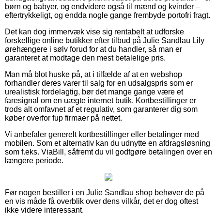
børn og babyer, og endvidere også til mænd og kvinder –
eftertrykkeligt, og endda nogle gange frembyde portofri fragt.
Det kan dog immervæk vise sig rentabelt at udforske
forskellige online butikker efter tilbud på Julie Sandlau Lily
ørehængere i sølv forud for at du handler, så man er
garanteret at modtage den mest betalelige pris.
Man må blot huske på, at i tilfælde af at en webshop
forhandler deres varer til salg for en udsalgspris som er
urealistisk fordelagtig, bør det mange gange være et
faresignal om en uægte internet butik. Kortbestillinger er
trods alt omfavnet af et regulativ, som garanterer dig som
køber overfor fup firmaer på nettet.
Vi anbefaler generelt kortbestillinger eller betalinger med
mobilen. Som et alternativ kan du udnytte en afdragsløsning
som f.eks. ViaBill, såfremt du vil godtgøre betalingen over en
længere periode.
Før nogen bestiller i en Julie Sandlau shop behøver de på
en vis måde få overblik over dens vilkår, det er dog oftest
ikke videre interessant.