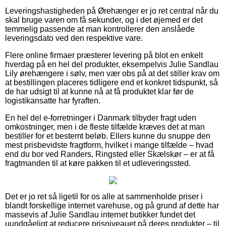
Leveringshastigheden på Ørehænger er jo ret central når du
skal bruge varen om få sekunder, og i det øjemed er det
temmelig passende at man kontrollerer den anslåede
leveringsdato ved den respektive vare.
Flere online firmaer præsterer levering på blot en enkelt
hverdag på en hel del produkter, eksempelvis Julie Sandlau
Lily ørehængere i sølv, men vær obs på at det stiller krav om
at bestillingen placeres tidligere end et konkret tidspunkt, så
de har udsigt til at kunne nå at få produktet klar før de
logistikansatte har fyraften.
En hel del e-forretninger i Danmark tilbyder fragt uden
omkostninger, men i de fleste tilfælde kræves det at man
bestiller for et bestemt beløb. Ellers kunne du snuppe den
mest prisbevidste fragtform, hvilket i mange tilfælde – hvad
end du bor ved Randers, Ringsted eller Skælskør – er at få
fragtmanden til at køre pakken til et udleveringssted.
Det er jo ret så ligetil for os alle at sammenholde priser i
blandt forskellige internet varehuse, og på grund af dette har
massevis af Julie Sandlau internet butikker fundet det
uundgåeligt at reducere prisniveauet på deres produkter – til