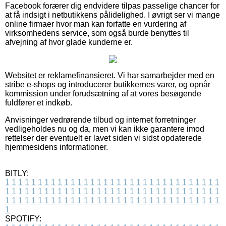
Facebook forærer dig endvidere tilpas passelige chancer for
at få indsigt i netbutikkens pålidelighed. I øvrigt ser vi mange
online firmaer hvor man kan forfatte en vurdering af
virksomhedens service, som også burde benyttes til
afvejning af hvor glade kunderne er.
Websitet er reklamefinansieret. Vi har samarbejder med en
stribe e-shops og introducerer butikkernes varer, og opnår
kommission under forudsætning af at vores besøgende
fuldfører et indkøb.
Anvisninger vedrørende tilbud og internet forretninger
vedligeholdes nu og da, men vi kan ikke garantere imod
rettelser der eventuelt er lavet siden vi sidst opdaterede
hjemmesidens informationer.
BITLY:
1
1
1
1
1
1
1
1
1
1
1
1
1
1
1
1
1
1
1
1
1
1
1
1
1
1
1
1
1
1
1
1
1
1
1
1
1
1
1
1
1
1
1
1
1
1
1
1
1
1
1
1
1
1
1
1
1
1
1
1
1
1
1
1
1
1
1
1
1
1
1
1
1
1
1
1
1
1
1
1
1
1
1
1
1
1
1
1
1
1
1
1
1
1
1
1
1
1
1
1
SPOTIFY: