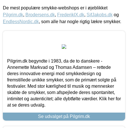
De mest populære smykke-webshops er i øjeblikket
Pilgrim.dk
,
Brodersens.dk
,
FrederikIX.dk
,
SifJakobs.dk
og
EndlessNordic.dk
, som alle har nogle rigtig lækre smykker.
Pilgrim.dk begyndte i 1983, da de to danskere -
Annemette Markvad og Thomas Adamsen – rettede
deres innovative energi mod smykkedesign og
fremstillede unikke smykker, som de primært solgte på
festivaler. Med stor kærlighed til musik og mennesker
skabte de smykker, som afspejlede deres spontanitet,
intimitet og autenticitet; alle dybtfølte værdier. Klik her for
at se deres udvalg.
Se udvalget på Pilgrim.dk