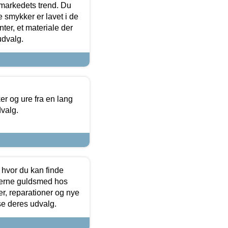
markedets trend. Du
e smykker er lavet i de
ter, et materiale der
udvalg.
 og ure fra en lang
dvalg.
 hvor du kan finde
terne guldsmed hos
r, reparationer og nye
se deres udvalg.