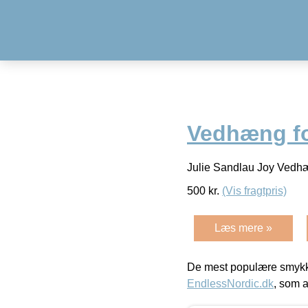
Vedhæng fo
Julie Sandlau Joy Vedhæ
500
kr.
(Vis fragtpris)
Læs mere »
De mest populære smykk
EndlessNordic.dk
, som a