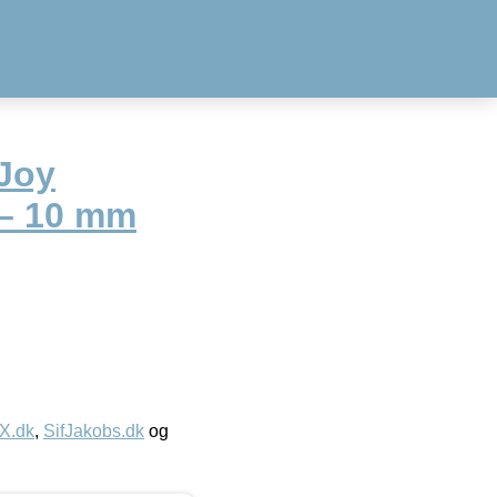
 Joy
 – 10 mm
IX.dk
,
SifJakobs.dk
og