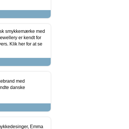
dansk smykkemærke med
ewellery er kendt for
ers. Klik her for at se
kkebrand med
ndte danske
mykkedesinger, Emma