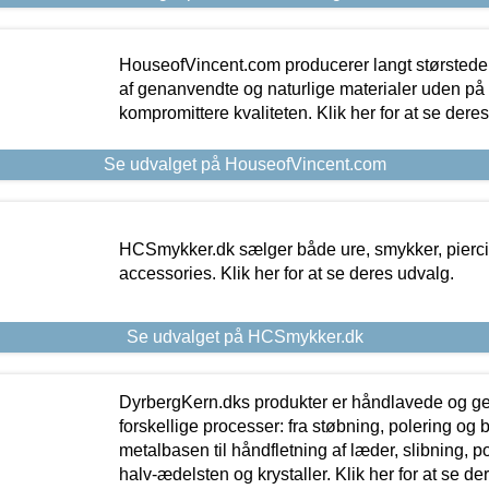
HouseofVincent.com producerer langt størstede
af genanvendte og naturlige materialer uden p
kompromittere kvaliteten. Klik her for at se dere
Se udvalget på HouseofVincent.com
HCSmykker.dk sælger både ure, smykker, pierc
accessories. Klik her for at se deres udvalg.
Se udvalget på HCSmykker.dk
DyrbergKern.dks produkter er håndlavede og 
forskellige processer: fra støbning, polering og
metalbasen til håndfletning af læder, slibning, p
halv-ædelsten og krystaller. Klik her for at se de