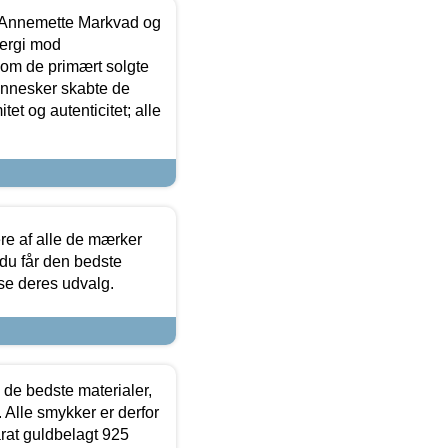
- Annemette Markvad og
ergi mod
som de primært solgte
mennesker skabte de
et og autenticitet; alle
.
re af alle de mærker
 du får den bedste
 se deres udvalg.
 de bedste materialer,
 Alle smykker er derfor
arat guldbelagt 925