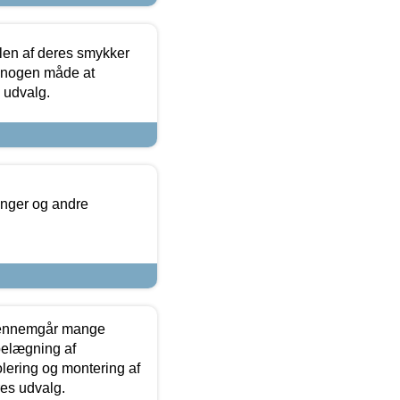
len af deres smykker
å nogen måde at
s udvalg.
inger og andre
gennemgår mange
 belægning af
olering og montering af
res udvalg.