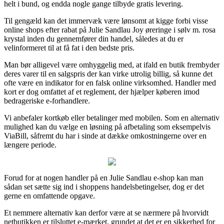
helt i bund, og endda nogle gange tilbyde gratis levering.
Til gengæld kan det immervæk være lønsomt at kigge forbi visse
online shops efter rabat på Julie Sandlau Joy øreringe i sølv m. rosa
krystal inden du gennemfører din handel, således at du er
velinformeret til at få fat i den bedste pris.
Man bør alligevel være omhyggelig med, at ifald en butik frembyder
deres varer til en salgspris der kan virke utrolig billig, så kunne det
ofte være en indikator for en falsk online virksomhed. Handler med
kort er dog omfattet af et reglement, der hjælper køberen imod
bedrageriske e-forhandlere.
Vi anbefaler kortkøb eller betalinger med mobilen. Som en alternativ
mulighed kan du vælge en løsning på afbetaling som eksempelvis
ViaBill, såfremt du har i sinde at dække omkostningerne over en
længere periode.
Forud for at nogen handler på en Julie Sandlau e-shop kan man
sådan set sætte sig ind i shoppens handelsbetingelser, dog er det
gerne en omfattende opgave.
Et nemmere alternativ kan derfor være at se nærmere på hvorvidt
netbutikken er tilsluttet e-mærket, grundet at det er en sikkerhed for