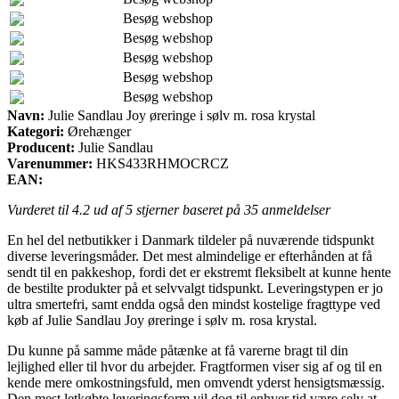
Besøg webshop
Besøg webshop
Besøg webshop
Besøg webshop
Besøg webshop
Navn:
Julie Sandlau Joy øreringe i sølv m. rosa krystal
Kategori:
Ørehænger
Producent:
Julie Sandlau
Varenummer:
HKS433RHMOCRCZ
EAN:
Vurderet til
4.2
ud af 5 stjerner baseret på
35
anmeldelser
En hel del netbutikker i Danmark tildeler på nuværende tidspunkt
diverse leveringsmåder. Det mest almindelige er efterhånden at få
sendt til en pakkeshop, fordi det er ekstremt fleksibelt at kunne hente
de bestilte produkter på et selvvalgt tidspunkt. Leveringstypen er jo
ultra smertefri, samt endda også den mindst kostelige fragttype ved
køb af Julie Sandlau Joy øreringe i sølv m. rosa krystal.
Du kunne på samme måde påtænke at få varerne bragt til din
lejlighed eller til hvor du arbejder. Fragtformen viser sig af og til en
kende mere omkostningsfuld, men omvendt yderst hensigtsmæssig.
Den mest letkøbte leveringsform vil dog til enhver tid være selv at