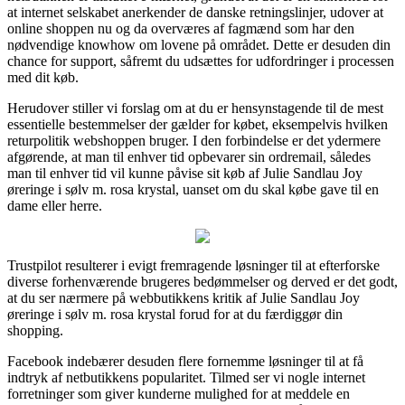
at internet selskabet anerkender de danske retningslinjer, udover at
online shoppen nu og da overværes af fagmænd som har den
nødvendige knowhow om lovene på området. Dette er desuden din
chance for support, såfremt du udsættes for udfordringer i processen
med dit køb.
Herudover stiller vi forslag om at du er hensynstagende til de mest
essentielle bestemmelser der gælder for købet, eksempelvis hvilken
returpolitik webshoppen bruger. I den forbindelse er det ydermere
afgørende, at man til enhver tid opbevarer sin ordremail, således
man til enhver tid vil kunne påvise sit køb af Julie Sandlau Joy
øreringe i sølv m. rosa krystal, uanset om du skal købe gave til en
dame eller herre.
Trustpilot resulterer i evigt fremragende løsninger til at efterforske
diverse forhenværende brugeres bedømmelser og derved er det godt,
at du ser nærmere på webbutikkens kritik af Julie Sandlau Joy
øreringe i sølv m. rosa krystal forud for at du færdiggør din
shopping.
Facebook indebærer desuden flere fornemme løsninger til at få
indtryk af netbutikkens popularitet. Tilmed ser vi nogle internet
forretninger som giver kunderne mulighed for at meddele en