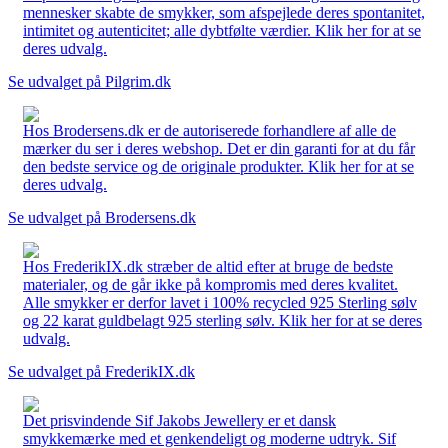
mennesker skabte de smykker, som afspejlede deres spontanitet,
intimitet og autenticitet; alle dybtfølte værdier. Klik her for at se
deres udvalg.
Se udvalget på Pilgrim.dk
Hos Brodersens.dk er de autoriserede forhandlere af alle de
mærker du ser i deres webshop. Det er din garanti for at du får
den bedste service og de originale produkter. Klik her for at se
deres udvalg.
Se udvalget på Brodersens.dk
Hos FrederikIX.dk stræber de altid efter at bruge de bedste
materialer, og de går ikke på kompromis med deres kvalitet.
Alle smykker er derfor lavet i 100% recycled 925 Sterling sølv
og 22 karat guldbelagt 925 sterling sølv. Klik her for at se deres
udvalg.
Se udvalget på FrederikIX.dk
Det prisvindende Sif Jakobs Jewellery er et dansk
smykkemærke med et genkendeligt og moderne udtryk. Sif