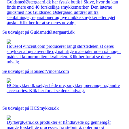
GuldsmedØstergaard.dk har fysisk butik i Skive, hvor du kan
finde mere end 40 forskellige smykkemærker. Den interne
guldsmed hos Guldsmed Østergaard udfører alt fra
stenfatninger, reparationer og nye unikke smykker efter eget
ønske. Klik her for at se deres udvalg.
Se udvalget på GuldsmedØstergaard.dk
HouseofVincent.com producerer langt størstedelen af deres
smykker af genanvendte og naturlige materialer uden på nogen
måde at kompromittere kvaliteten. Klik her for at se deres
udvalg.
Se udvalget på HouseofVincent.com
HCSmykker.dk sælger både ure, smykker, piercinger og andre
accessories. Klik her for at se deres udvalg.
Se udvalget på HCSmykker.dk
DyrbergKern.dks produkter er håndlavede og gennemgår
mange forskellige processer: fra støbning, polering og