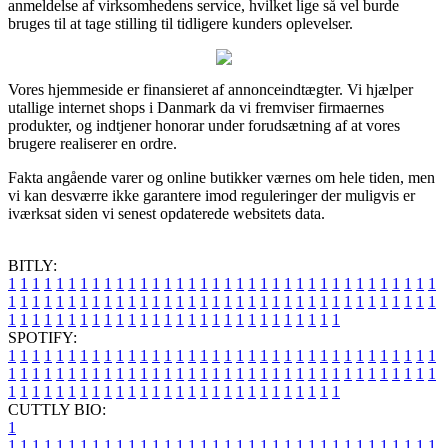
anmeldelse af virksomhedens service, hvilket lige så vel burde
bruges til at tage stilling til tidligere kunders oplevelser.
Vores hjemmeside er finansieret af annonceindtægter. Vi hjælper
utallige internet shops i Danmark da vi fremviser firmaernes
produkter, og indtjener honorar under forudsætning af at vores
brugere realiserer en ordre.
Fakta angående varer og online butikker værnes om hele tiden, men
vi kan desværre ikke garantere imod reguleringer der muligvis er
iværksat siden vi senest opdaterede websitets data.
BITLY:
1
1
1
1
1
1
1
1
1
1
1
1
1
1
1
1
1
1
1
1
1
1
1
1
1
1
1
1
1
1
1
1
1
1
1
1
1
1
1
1
1
1
1
1
1
1
1
1
1
1
1
1
1
1
1
1
1
1
1
1
1
1
1
1
1
1
1
1
1
1
1
1
1
1
1
1
1
1
1
1
1
1
1
1
1
1
1
1
1
1
1
1
1
1
1
1
1
1
1
1
SPOTIFY:
1
1
1
1
1
1
1
1
1
1
1
1
1
1
1
1
1
1
1
1
1
1
1
1
1
1
1
1
1
1
1
1
1
1
1
1
1
1
1
1
1
1
1
1
1
1
1
1
1
1
1
1
1
1
1
1
1
1
1
1
1
1
1
1
1
1
1
1
1
1
1
1
1
1
1
1
1
1
1
1
1
1
1
1
1
1
1
1
1
1
1
1
1
1
1
1
1
1
1
1
CUTTLY BIO:
1
1
1
1
1
1
1
1
1
1
1
1
1
1
1
1
1
1
1
1
1
1
1
1
1
1
1
1
1
1
1
1
1
1
1
1
1