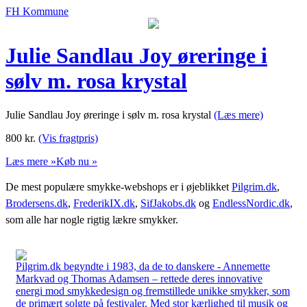
FH Kommune
Julie Sandlau Joy øreringe i
sølv m. rosa krystal
Julie Sandlau Joy øreringe i sølv m. rosa krystal
(Læs mere)
800
kr.
(Vis fragtpris)
Læs mere »
Køb nu »
De mest populære smykke-webshops er i øjeblikket
Pilgrim.dk
,
Brodersens.dk
,
FrederikIX.dk
,
SifJakobs.dk
og
EndlessNordic.dk
,
som alle har nogle rigtig lækre smykker.
Pilgrim.dk begyndte i 1983, da de to danskere - Annemette
Markvad og Thomas Adamsen – rettede deres innovative
energi mod smykkedesign og fremstillede unikke smykker, som
de primært solgte på festivaler. Med stor kærlighed til musik og