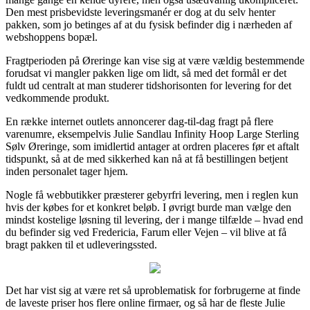
Den mest prisbevidste leveringsmanér er dog at du selv henter
pakken, som jo betinges af at du fysisk befinder dig i nærheden af
webshoppens bopæl.
Fragtperioden på Øreringe kan vise sig at være vældig bestemmende
forudsat vi mangler pakken lige om lidt, så med det formål er det
fuldt ud centralt at man studerer tidshorisonten for levering for det
vedkommende produkt.
En række internet outlets annoncerer dag-til-dag fragt på flere
varenumre, eksempelvis Julie Sandlau Infinity Hoop Large Sterling
Sølv Øreringe, som imidlertid antager at ordren placeres før et aftalt
tidspunkt, så at de med sikkerhed kan nå at få bestillingen betjent
inden personalet tager hjem.
Nogle få webbutikker præsterer gebyrfri levering, men i reglen kun
hvis der købes for et konkret beløb. I øvrigt burde man vælge den
mindst kostelige løsning til levering, der i mange tilfælde – hvad end
du befinder sig ved Fredericia, Farum eller Vejen – vil blive at få
bragt pakken til et udleveringssted.
Det har vist sig at være ret så uproblematisk for forbrugerne at finde
de laveste priser hos flere online firmaer, og så har de fleste Julie