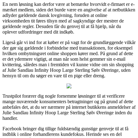
En nem løsning kan derfor være at bemærke hvorvidt e-firmaet er e-
mærket medlem, siden det burde være en angivelse af at netbutikken
adlyder gældende dansk lovgivning, foruden at online
virksomheden tit føres tilsyn med af sagkyndige der mestrer de
gældende regler. Desuden får du genvej til at få hjælp, når du
oplever udfordringer med dit indkøb.
Ligeså går vi ind for at køber er på vagt for de grundlæggende vilkår
der gør sig gældende i forbindelse med transaktionen, for eksempel
hvilken ombytningsret online shoppen kører med. På grund af dette
er det ydermere vigtigt, at man når som helst gemmer sin e-mail
kvittering, således man i fremtiden vil kunne vidne om sin shopping
af Julie Sandlau Infinity Hoop Large Sterling Sølv Øreringe, uden
hensyn til om du søger en vare til en pige eller dreng.
Trustpilot forærer dig nogle fornemme løsninger til at verificere
mange nuværende konsumenters betragtninger og på grund af dette
anbefales det, at du ser nærmere på internet butikkens anmeldelser af
Julie Sandlau Infinity Hoop Large Sterling Sølv Øreringe inden du
handler.
Facebook bringer dig tillige fuldstændig gunstige genveje til at få
indblik i online forhandlerens kundefokus. Herinde ses en del