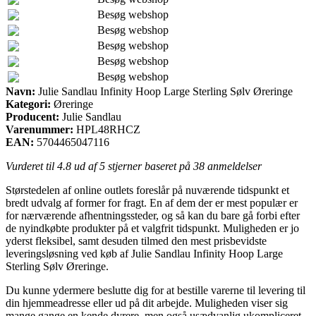
Besøg webshop
Besøg webshop
Besøg webshop
Besøg webshop
Besøg webshop
Navn:
Julie Sandlau Infinity Hoop Large Sterling Sølv Øreringe
Kategori:
Øreringe
Producent:
Julie Sandlau
Varenummer:
HPL48RHCZ
EAN:
5704465047116
Vurderet til
4.8
ud af 5 stjerner baseret på
38
anmeldelser
Størstedelen af online outlets foreslår på nuværende tidspunkt et
bredt udvalg af former for fragt. En af dem der er mest populær er
for nærværende afhentningssteder, og så kan du bare gå forbi efter
de nyindkøbte produkter på et valgfrit tidspunkt. Muligheden er jo
yderst fleksibel, samt desuden tilmed den mest prisbevidste
leveringsløsning ved køb af Julie Sandlau Infinity Hoop Large
Sterling Sølv Øreringe.
Du kunne ydermere beslutte dig for at bestille varerne til levering til
din hjemmeadresse eller ud på dit arbejde. Muligheden viser sig
mange gange en kende dyrere, men også usædvanlig ukompliceret.