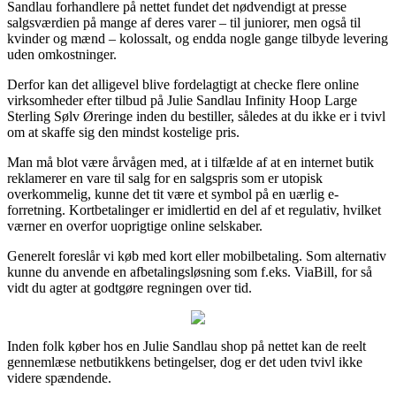
Sandlau forhandlere på nettet fundet det nødvendigt at presse
salgsværdien på mange af deres varer – til juniorer, men også til
kvinder og mænd – kolossalt, og endda nogle gange tilbyde levering
uden omkostninger.
Derfor kan det alligevel blive fordelagtigt at checke flere online
virksomheder efter tilbud på Julie Sandlau Infinity Hoop Large
Sterling Sølv Øreringe inden du bestiller, således at du ikke er i tvivl
om at skaffe sig den mindst kostelige pris.
Man må blot være årvågen med, at i tilfælde af at en internet butik
reklamerer en vare til salg for en salgspris som er utopisk
overkommelig, kunne det tit være et symbol på en uærlig e-
forretning. Kortbetalinger er imidlertid en del af et regulativ, hvilket
værner en overfor uoprigtige online selskaber.
Generelt foreslår vi køb med kort eller mobilbetaling. Som alternativ
kunne du anvende en afbetalingsløsning som f.eks. ViaBill, for så
vidt du agter at godtgøre regningen over tid.
Inden folk køber hos en Julie Sandlau shop på nettet kan de reelt
gennemlæse netbutikkens betingelser, dog er det uden tvivl ikke
videre spændende.