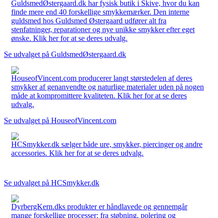
GuldsmedØstergaard.dk har fysisk butik i Skive, hvor du kan
finde mere end 40 forskellige smykkemærker. Den interne
guldsmed hos Guldsmed Østergaard udfører alt fra
stenfatninger, reparationer og nye unikke smykker efter eget
ønske. Klik her for at se deres udvalg.
Se udvalget på GuldsmedØstergaard.dk
HouseofVincent.com producerer langt størstedelen af deres
smykker af genanvendte og naturlige materialer uden på nogen
måde at kompromittere kvaliteten. Klik her for at se deres
udvalg.
Se udvalget på HouseofVincent.com
HCSmykker.dk sælger både ure, smykker, piercinger og andre
accessories. Klik her for at se deres udvalg.
Se udvalget på HCSmykker.dk
DyrbergKern.dks produkter er håndlavede og gennemgår
mange forskellige processer: fra støbning, polering og