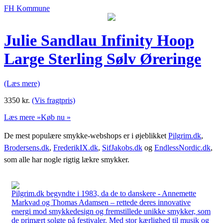
FH Kommune
Julie Sandlau Infinity Hoop
Large Sterling Sølv Øreringe
(Læs mere)
3350
kr.
(Vis fragtpris)
Læs mere »
Køb nu »
De mest populære smykke-webshops er i øjeblikket
Pilgrim.dk
,
Brodersens.dk
,
FrederikIX.dk
,
SifJakobs.dk
og
EndlessNordic.dk
,
som alle har nogle rigtig lækre smykker.
Pilgrim.dk begyndte i 1983, da de to danskere - Annemette
Markvad og Thomas Adamsen – rettede deres innovative
energi mod smykkedesign og fremstillede unikke smykker, som
de primært solgte på festivaler. Med stor kærlighed til musik og