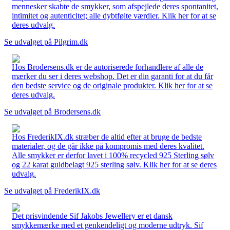
mennesker skabte de smykker, som afspejlede deres spontanitet,
intimitet og autenticitet; alle dybtfølte værdier. Klik her for at se
deres udvalg.
Se udvalget på Pilgrim.dk
Hos Brodersens.dk er de autoriserede forhandlere af alle de
mærker du ser i deres webshop. Det er din garanti for at du får
den bedste service og de originale produkter. Klik her for at se
deres udvalg.
Se udvalget på Brodersens.dk
Hos FrederikIX.dk stræber de altid efter at bruge de bedste
materialer, og de går ikke på kompromis med deres kvalitet.
Alle smykker er derfor lavet i 100% recycled 925 Sterling sølv
og 22 karat guldbelagt 925 sterling sølv. Klik her for at se deres
udvalg.
Se udvalget på FrederikIX.dk
Det prisvindende Sif Jakobs Jewellery er et dansk
smykkemærke med et genkendeligt og moderne udtryk. Sif