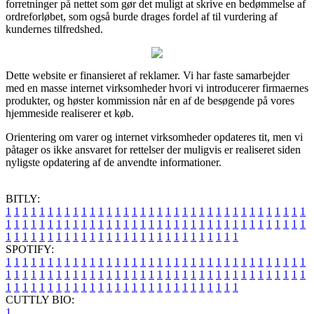
forretninger på nettet som gør det muligt at skrive en bedømmelse af
ordreforløbet, som også burde drages fordel af til vurdering af
kundernes tilfredshed.
Dette website er finansieret af reklamer. Vi har faste samarbejder
med en masse internet virksomheder hvori vi introducerer firmaernes
produkter, og høster kommission når en af de besøgende på vores
hjemmeside realiserer et køb.
Orientering om varer og internet virksomheder opdateres tit, men vi
påtager os ikke ansvaret for rettelser der muligvis er realiseret siden
nyligste opdatering af de anvendte informationer.
BITLY:
1
1
1
1
1
1
1
1
1
1
1
1
1
1
1
1
1
1
1
1
1
1
1
1
1
1
1
1
1
1
1
1
1
1
1
1
1
1
1
1
1
1
1
1
1
1
1
1
1
1
1
1
1
1
1
1
1
1
1
1
1
1
1
1
1
1
1
1
1
1
1
1
1
1
1
1
1
1
1
1
1
1
1
1
1
1
1
1
1
1
1
1
1
1
1
1
1
1
1
1
SPOTIFY:
1
1
1
1
1
1
1
1
1
1
1
1
1
1
1
1
1
1
1
1
1
1
1
1
1
1
1
1
1
1
1
1
1
1
1
1
1
1
1
1
1
1
1
1
1
1
1
1
1
1
1
1
1
1
1
1
1
1
1
1
1
1
1
1
1
1
1
1
1
1
1
1
1
1
1
1
1
1
1
1
1
1
1
1
1
1
1
1
1
1
1
1
1
1
1
1
1
1
1
1
CUTTLY BIO:
1